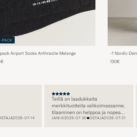
3-PACK
pack Airport Socks Anthracite Melange
-1 Nordic Den
2€
130€
A
Teillä on laadukkaita
merkkituotteita valikoimassanne,
tilaaminen on helppoa ja nopeaa,
TAJA
2026-07-14
JANI K
2026-07-30
OSTAJA
2026-07-21
sekä asiakaspalvelustanne saa
apua tarvittaessa.