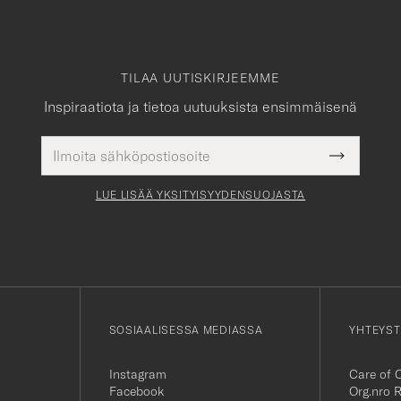
TILAA UUTISKIRJEEMME
Inspiraatiota ja tietoa uutuuksista ensimmäisenä
Sähköpostiosoite
Pakollinen
Submit
tieto
Newslette
Form
LUE LISÄÄ YKSITYISYYDENSUOJASTA
SOSIAALISESSA MEDIASSA
YHTEYST
Instagram
Care of 
Facebook
Org.nro 