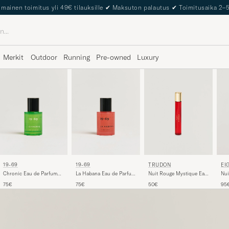
The Care of Carl Passport
Merkit
Outdoor
Running
Pre-owned
Luxury
19-69
19-69
TRUDON
EI
Chronic Eau de Parfum
La Habana Eau de Parfum
Nuit Rouge Mystique Eau
Nui
30ml
30ml
de Parfum 15ml
Par
75€
75€
50€
95