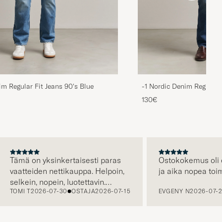
im Regular Fit Jeans 90's Blue
-1 Nordic Denim Regular 
130€
Tämä on yksinkertaisesti paras
Ostokokemus oli erit
vaatteiden nettikauppa. Helpoin,
ja aika nopea toimit
selkein, nopein, luotettavin.
TOMI T
2026-07-30
OSTAJA
2026-07-15
EVGENY N
2026-07-24
Erityisen hienoa että kuljetus on
jo hinnassa, eli hinta jonka näet
on hinta jonka maksat. Plussaa