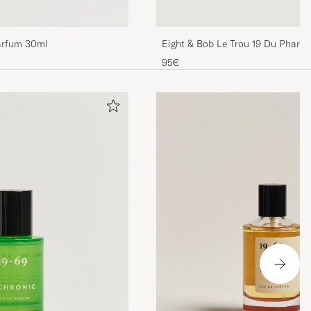
arfum 30ml
Eight & Bob Le Trou 19 Du Phare
30ml
95€