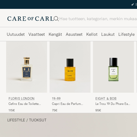
Haku
Uutuudet
Vaatteet
Kengät
Asusteet
Kellot
Laukut
Lifestyle
FLORIS LONDON
19-69
EIGHT & BOB
Cefiro Eau de Toilette
Capri Eau de Parfum
Le Trou 19 Du Phare Eau
50ml
30ml
de Parfum 30ml
115€
75€
95€
LIFESTYLE
/
TUOKSUT