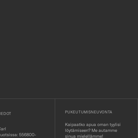
myös huikeasta valikoimasta.
r
PUKEUTUMISNEUVONTA
IEDOT
Kaipaatko apua oman tyylisi
Carl
löytämiseen? Me autamme
Ruotsissa: 556800-
sinua mielellämme!