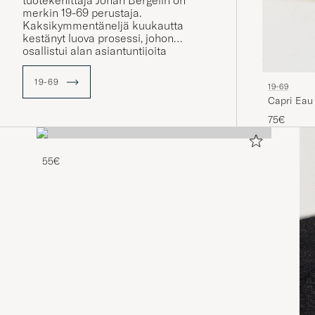
tuotekehittäjä Johan Bergelin on
merkin 19-69 perustaja.
Kaksikymmentäneljä kuukautta
kestänyt luova prosessi, johon
osallistui alan asiantuntijoita
Skandinaviasta, Ranskasta ja Italiasta
johti 5 ylellisen hajuveden julkaisuun
19-69
19-69
Colettessa, Pariisissa, 2017.
Capri Eau
Hajuvesimerkin 19-69 kokoelma on
laajentunut tämän jälkeen
75€
muutamalla uudella tuoksulla.
55€