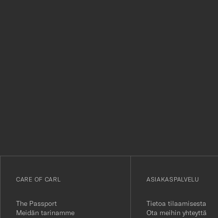
Tack
för
att
du
anmälde
dig
till
vårt
CARE OF CARL
ASIAKASPALVELU
nyhetsbrev!
The Passport
Tietoa tilaamisesta
Meidän tarinamme
Ota meihin yhteyttä