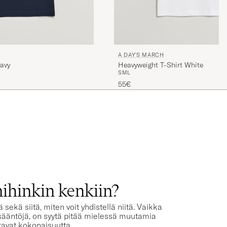
A DAY'S MARCH
avy
Heavyweight T-Shirt White
S
M
L
55€
T
ihinkin kenkiin?
kä siitä, miten voit yhdistellä niitä. Vaikka
sääntöjä, on syytä pitää mielessä muutamia
ntavat kokonaisuutta.