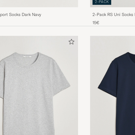
2-PACK
rport Socks Dark Navy
2-Pack RS Uni Socks 
15€