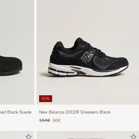
40%
ed Black Suede
New Balance 2002R Sneakers Black
Tavallinen hinta
Alennettu hinta
160€
96€