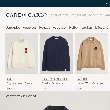
Haku
Uutuudet
Vaatteet
Kengät
Asusteet
Kellot
Laukut
Lifestyle
AMI
HARLEY OF SCOTLAN
LARDINI
D
Big Heart Wool Sweater
Brushed Supersoft
Knitted Wool/Cashmere
Ecru
Lambswool Crewneck
Polo Brown
390€
170€
610€
Navy
VAATTEET
/
PUSEROT