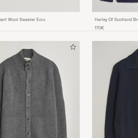
eart Wool Sweater Ecru
Harley Of Scotland B
Lambswool Crewneck
170€