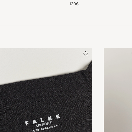
Brown
130€