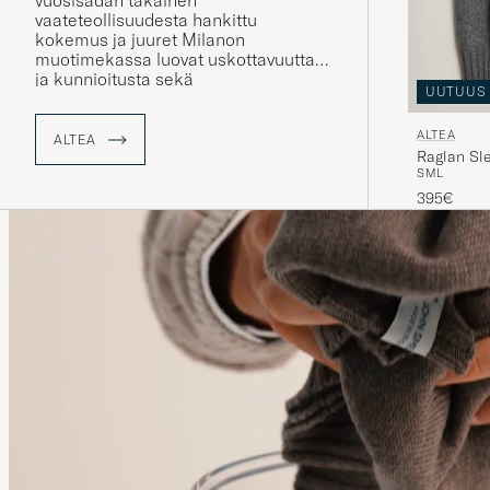
vuosisadan takainen
vaateteollisuudesta hankittu
kokemus ja juuret Milanon
muotimekassa luovat uskottavuutta
ja kunnioitusta sekä
UUTUUS
vaatesuunnitteluun että tuotantoon.
ALTEA
ALTEA
Raglan Sl
S
M
L
395€