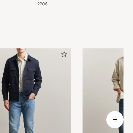
Suede
220€