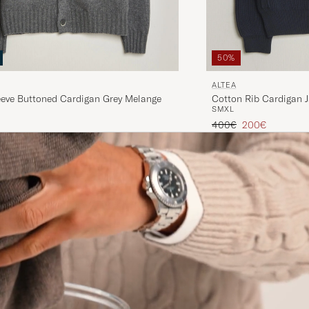
50%
ALTEA
eeve Buttoned Cardigan Grey Melange
Cotton Rib Cardigan J
S
M
XL
Tavallinen hinta
Alennettu hinta
400€
200€