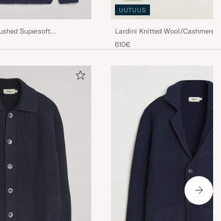
UUTUUS
Lardini Knitted Wool/Cashmere 
rushed Supersoft
 Navy
610€