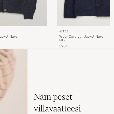
ALTEA
acket Navy
Wool Cardigan Jacket Navy
M
L
XL
320€
Näin peset
villavaatteesi