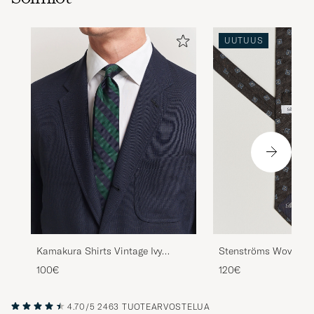
UUTUUS
Kamakura Shirts Vintage Ivy
Stenströms Woven H
Regimental Stripe Silk Tie
Silk Tie 7,5cm Dark 
100€
120€
Navy/Green
4.70/5
2463 TUOTEARVOSTELUA