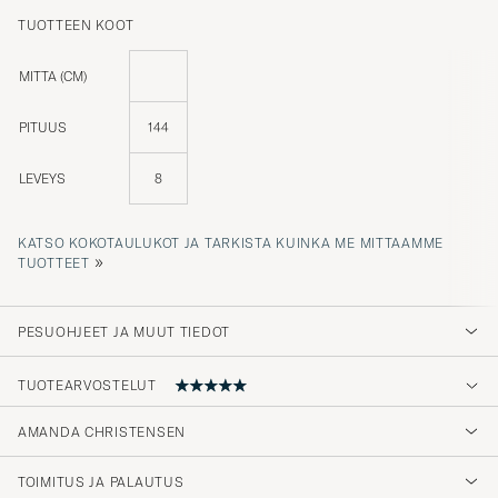
TUOTTEEN KOOT
MITTA (CM)
PITUUS
144
LEVEYS
8
KATSO KOKOTAULUKOT JA TARKISTA KUINKA ME MITTAAMME
»
TUOTTEET
PESUOHJEET JA MUUT TIEDOT
TUOTEARVOSTELUT
AMANDA CHRISTENSEN
Op tijd. Kwaliteit. Zoals omschreven TOP
TOIMITUS JA PALAUTUS
GERRIT N
OSTETTU OSOITTEESSA CAREOFCARL.COM