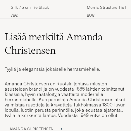
Silk 7,5 cm Tie Black
Morris Structure Tie B
79€
80€
Lisää merkiltä Amanda
Christensen
Tyyliä ja eleganssia jokaiselle herrasmiehelle.
Amanda Christensen on Ruotsin johtava miesten
asusteiden brändi ja on vuodesta 1885 lähtien toimittanut
klassisia, hyvin räätälöityjä vaatteita modernille
herrasmiehelle. Kun perustaja Amanda Christensen alkoi
valmistaa rusetteja ja kravatteja Tukholmassa 1800-luvun
lopulla, luotiin perusta perinnölle, joka edustaa ajatonta
tyyliä ja korkeinta laatua. Vuodesta 1949 yritys on ollut
kuninkaallinen hovihankkija ja tarjoaa nykyään solmioita,
huiveja, taskuliinoja, sukkia ja kalvosinnappeja –
AMANDA CHRISTENSEN
yksityiskohtia, jotka vahvistavat persoonallisuutta ja tyyliä