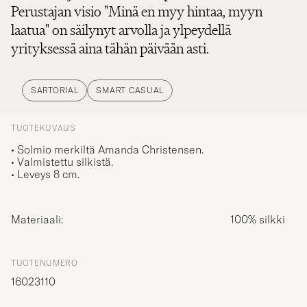
Perustajan visio "Minä en myy hintaa, myyn
laatua" on säilynyt arvolla ja ylpeydellä
yrityksessä aina tähän päivään asti.
SARTORIAL
SMART CASUAL
TUOTEKUVAUS
• Solmio merkiltä Amanda Christensen.
• Valmistettu silkistä.
• Leveys 8 cm.
Materiaali:
100% silkki
TUOTENUMERO
16023110