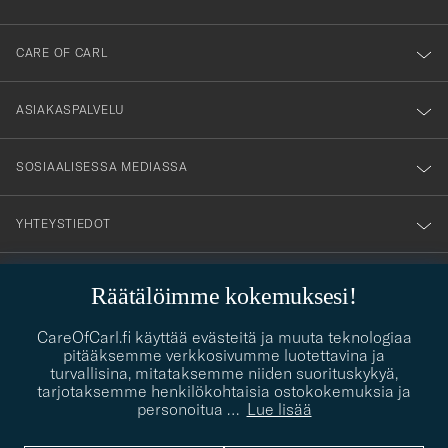
dig
till
CARE OF CARL
vårt
nyhetsbrev!
ASIAKASPALVELU
SOSIAALISESSA MEDIASSA
YHTEYSTIEDOT
Räätälöimme kokemuksesi!
PUKEUTUMISNEUVONTA
Kaipaatko apua oman tyylisi löytämiseen? Me autamme sinua
CareOfCarl.fi käyttää evästeitä ja muuta teknologiaa
contact@careofcarl.com
mielellämme!
pitääksemme verkkosivumme luotettavina ja
turvallisina, mitataksemme niiden suorituskykyä,
PUKEUTUMISNEUVONTA
tarjotaksemme henkilökohtaisia ostokokemuksia ja
personoitua
…
Lue lisää