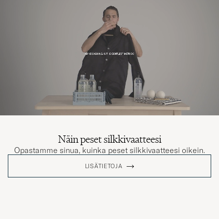
Näin peset silkkivaatteesi
Opastamme sinua, kuinka peset silkkivaatteesi oikein.
LISÄTIETOJA