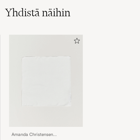
Yhdistä näihin
Amanda Christensen
Handkercheif Silk White
29€