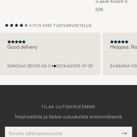
3-pack Airport Socks
Melange
52€
4.70/5
2463 TUOTEARVOSTELUA
Good delivery
Helppoa. N
EDELLINEN
GONZALO B
2026-08-04
OSTAJA
2026-07-26
SUSANNA O
2
TILAA UUTISKIRJEEMME
Inspiraatiota ja tietoa uutuuksista ensimmäisenä
Sähköpostiosoite
Tack
kollinen
Submi