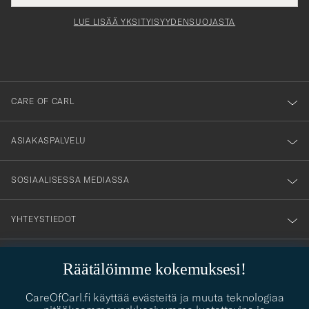
för
tieto
Newsl
Form
LUE LISÄÄ YKSITYISYYDENSUOJASTA
att
du
anmälde
dig
till
CARE OF CARL
vårt
nyhetsbrev!
ASIAKASPALVELU
SOSIAALISESSA MEDIASSA
YHTEYSTIEDOT
Räätälöimme kokemuksesi!
PUKEUTUMISNEUVONTA
CareOfCarl.fi käyttää evästeitä ja muuta teknologiaa
Kaipaatko apua oman tyylisi löytämiseen? Me autamme sinua