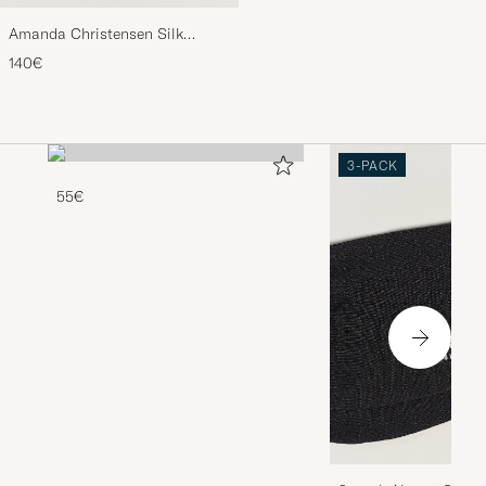
Amanda Christensen Silk
Grenadine 8 cm Tie Wine
140€
3-PACK
55€