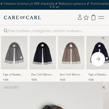
✔
Ilmainen toimitus yli 49€ tilauksille
✔
Maksuton palautus
✔
Toimitusaika
2–5 pv
Haku
Tiger of Sweden
Eton Twill Merino
Eton Twill Merino
Tiger of Sweden
Sylan Wool Scarf
Wool Scarf Navy
Wool Scarf Brown
Sylan Wool Scarf
100€
150€
150€
100€
Charcoal
Blue
Light Ink
ASUSTEET