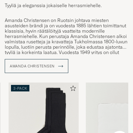
Tyyliä ja eleganssia jokaiselle herrasmiehelle.
Amanda Christensen on Ruotsin johtava miesten
asusteiden brändi ja on vuodesta 1885 lähtien toimittanut
klassisia, hyvin räätälöityjä vaatteita modernille
herrasmiehelle. Kun perustaja Amanda Christensen alkoi
valmistaa rusetteja ja kravatteja Tukholmassa 1800-luvun
lopulla, luotiin perusta perinnölle, joka edustaa ajatonta
tyyliä ja korkeinta laatua. Vuodesta 1949 yritys on ollut
kuninkaallinen hovihankkija ja tarjoaa nykyään solmioita,
huiveja, taskuliinoja, sukkia ja kalvosinnappeja –
AMANDA CHRISTENSEN
yksityiskohtia, jotka vahvistavat persoonallisuutta ja tyyliä
tietoisten miesten keskuudessa ympäri maailmaa. Suuri
osa tuotannosta tapahtuu Italian Comojärven
ympäristössä, missä käsityötaidot ovat säilyneet
3-PACK
sukupolvien ajan.