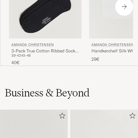
AMANDA CHRISTENSEN
AMANDA CHRISTENSEN
3-Pack True Cotton Ribbed Socks
Handkercheif Silk Whit
39-42
43-46
Black
29€
40€
Business & Beyond