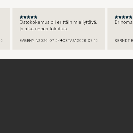
Ostokokemus oli erittäin miellyttävä,
Erinomainen
ja aika nopea toimitus.
EVGENY N
2026-07-24
OSTAJA
2026-07-15
BERNDT E
202
r