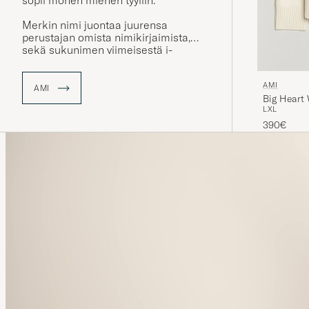
sopii monen miehen tyyliin.
Merkin nimi juontaa juurensa
perustajan omista nimikirjaimista,
sekä sukunimen viimeisestä i-
kirjaimesta jotka yhdessä
muodostavat sanan AMI.
AMI
AMI
Big Heart
L
XL
390€