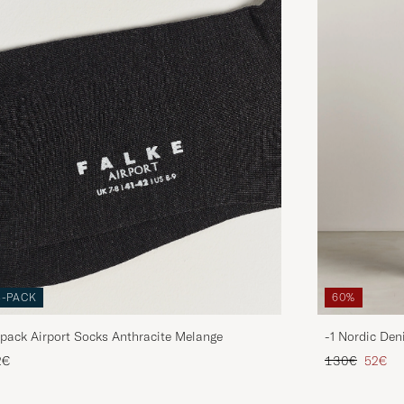
3-PACK
60%
pack Airport Socks Anthracite Melange
-1 Nordic Den
Tavallinen hin
Alenne
2€
130€
52€