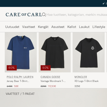
Haku
Uutuudet
Vaatteet
Kengät
Asusteet
Kellot
Laukut
Lifestyle
60%
50%
POLO RALPH LAUREN
CANADA GOOSE
MONCLER
Jersey Bear T-Shirt
Vantage Wordmark T-
3D Logo T-Shirt Black
Newport Navy
Shirt Black
Tavallinen hinta
Alennettu hinta
Tavallinen hinta
Alennettu hinta
145€
58€
225€
112,50€
325€
VAATTEET
/
T-PAIDAT