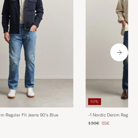
50%
im Regular Fit Jeans 90's Blue
-1 Nordic Denim Regular 
ta
ttu hinta
Tavallinen hinta
Alennettu hinta
130€
65€