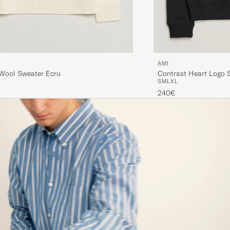
AMI
Contrast Heart Logo 
 Wool Sweater Ecru
S
M
L
XL
240€