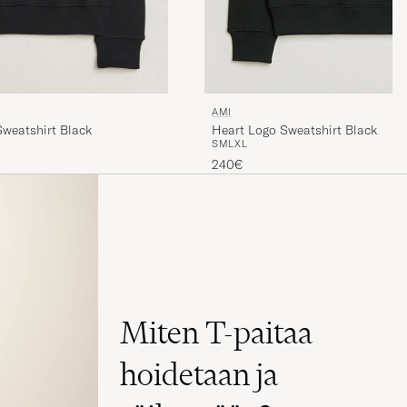
AMI
Sweatshirt Black
Heart Logo Sweatshirt Black
S
M
L
XL
240€
Miten T-paitaa
hoidetaan ja