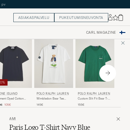
ASIAKASPALVELU
PUKEUTUMISNEUVONTA
CARL MAGAZINE
30%
BOSS 
ONE ISLAND
POLO RALPH LAUREN
POLO RALPH LAUREN
Laruso S
ment Dyed Cotton
Wimbledon Bear Tee
Custom Slit Fit Bear T-
T-Shirt 
sey T-Shirt Navy
White
Shirt Verano Green
allinen hinta
Alennettu hinta
170€
0€
105€
145€
155€
AMI
Paris Logo T-Shirt Navy Blue