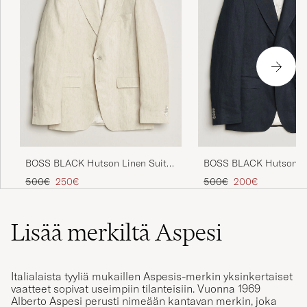
BOSS BLACK Hutson Linen Suit
BOSS BLACK Hutson Li
Blazer Open Beige
Blazer Dark Blue
Tavallinen hinta
Alennettu hinta
Tavallinen hinta
Alennettu hinta
500€
250€
500€
200€
Lisää merkiltä Aspesi
Italialaista tyyliä mukaillen Aspesis-merkin yksinkertaiset
vaatteet sopivat useimpiin tilanteisiin. Vuonna 1969
Alberto Aspesi perusti nimeään kantavan merkin, joka