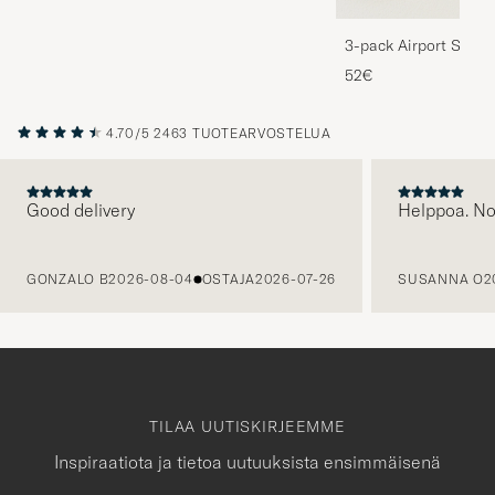
3-pack Airport Socks
Melange
52€
4.70/5
2463 TUOTEARVOSTELUA
Good delivery
Helppoa. N
EDELLINEN
GONZALO B
2026-08-04
OSTAJA
2026-07-26
SUSANNA O
2
TILAA UUTISKIRJEEMME
Inspiraatiota ja tietoa uutuuksista ensimmäisenä