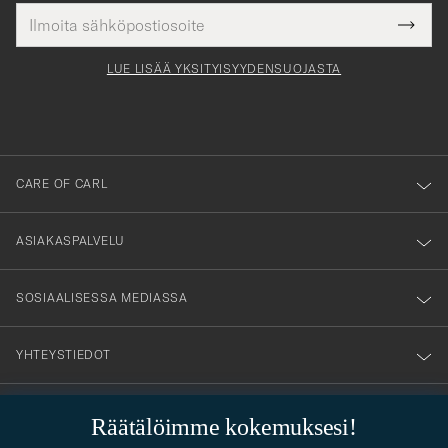
Sähköpostiosoite
Tack
kollinen
Submi
för
tieto
Newsl
Form
LUE LISÄÄ YKSITYISYYDENSUOJASTA
att
du
anmälde
dig
till
CARE OF CARL
vårt
nyhetsbrev!
ASIAKASPALVELU
SOSIAALISESSA MEDIASSA
YHTEYSTIEDOT
Räätälöimme kokemuksesi!
PUKEUTUMISNEUVONTA