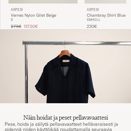
ASPESI
ASPESI
Vernes Nylon Gilet Beige
Chambray Shirt Blue D
S
S
M
40
L
L
Tavallinen hinta
Alennettu hinta
275€
137,50€
230€
Näin hoidat ja peset pellavavaattesi
Pese, hoida ja säilytä pellavavaatteet hellävaraisesti ja
pidennä niiden käyttöikää noudattamalla seuraavia