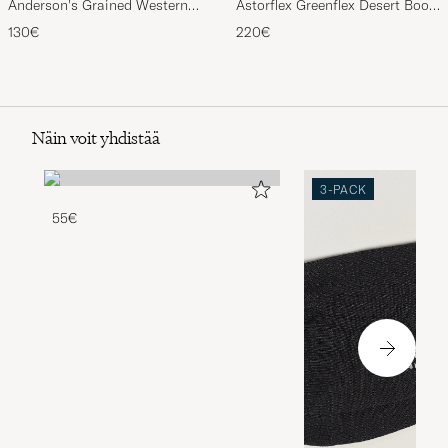
Anderson's Grained Western
Astorflex Greenflex Desert Boot
Leather Belt 2,5 cm Brown
Dark Khaki Suede
130€
220€
Näin voit yhdistää
3-PACK
55€