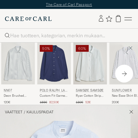
The Care of Carl Passport
Haku
50%
60%
NN07
POLO RALPH LAU
SAMSØE SAMSØE
SUNFLOWER
REN
Deon Brushed
Custom Fit Garment
Ryan Cotton Striped
New Base Shirt Bl
Cotton Striped Shirt
Twill Shirt Newport
Shirt Skywriting
Stripe
Tavallinen hinta
Alennettu hinta
Tavallinen hinta
Alennettu hinta
120€
165€
82,50€
130€
52€
200€
Blue
Navy
VAATTEET
/
KAULUSPAIDAT