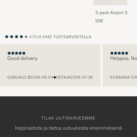
3-pack Airport Socks
Melange
52€
4.70/5
2463 TUOTEARVOSTELUA
Good delivery
Helppoa. N
EDELLINEN
GONZALO B
2026-08-04
OSTAJA
2026-07-26
SUSANNA O
2
TILAA UUTISKIRJEEMME
Inspiraatiota ja tietoa uutuuksista ensimmäisenä