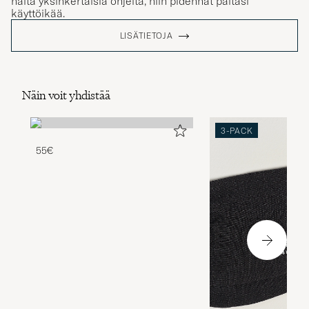
näitä yksinkertaisia ohjeita, niin pidennät paitasi
käyttöikää.
LISÄTIETOJA
Näin voit yhdistää
3-PACK
55€