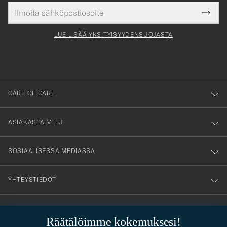
Sähköpostiosoite
Tack
kollinen
Submi
för
tieto
Newsl
Form
LUE LISÄÄ YKSITYISYYDENSUOJASTA
att
du
anmälde
dig
till
CARE OF CARL
vårt
nyhetsbrev!
ASIAKASPALVELU
SOSIAALISESSA MEDIASSA
YHTEYSTIEDOT
Räätälöimme kokemuksesi!
PUKEUTUMISNEUVONTA