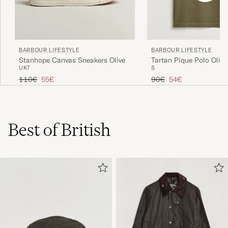
BARBOUR LIFESTYLE
BARBOUR LIFESTYLE
Tartan Pique Polo Olive
Stanhope Canvas Sneakers Olive
S
UK7
Tavallinen hinta
Alennettu hinta
Tavallinen hinta
Alennettu hinta
90€
54€
110€
55€
Best of British