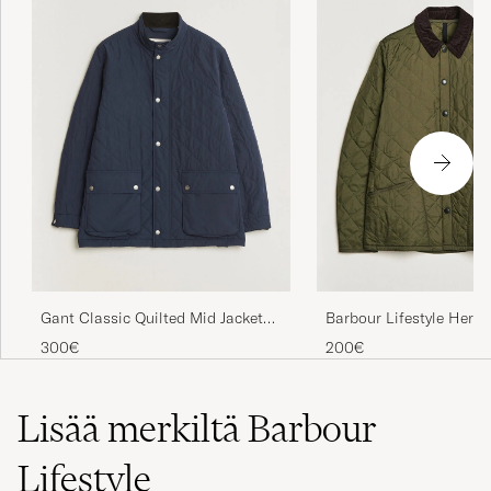
Gant Classic Quilted Mid Jacket
Barbour Lifestyle Herit
Evening Blue
Liddesdale Jacket Olive
300€
200€
Lisää merkiltä Barbour
Lifestyle