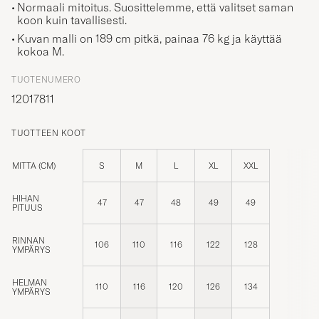
koon kuin tavallisesti.
Kuvan malli on 189 cm pitkä, painaa 76 kg ja käyttää
kokoa
M
.
TUOTENUMERO
12017811
TUOTTEEN KOOT
MITTA (CM)
S
M
L
XL
XXL
HIHAN
47
47
48
49
49
PITUUS
RINNAN
106
110
116
122
128
YMPÄRYS
HELMAN
110
116
120
126
134
YMPÄRYS
VAATTEEN