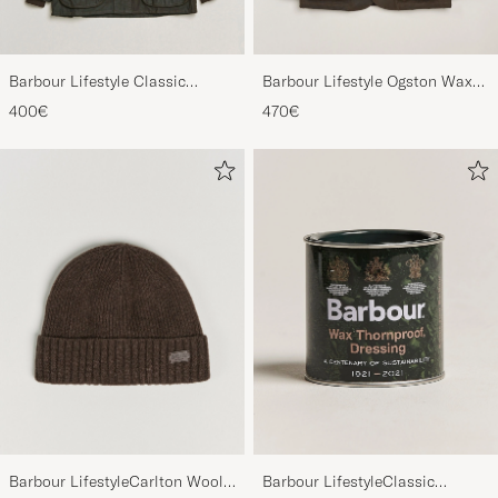
Barbour Lifestyle Classic
Barbour Lifestyle Ogston Waxed
Bedale Jacket Olive
Jacket Olive
400€
470€
Barbour LifestyleCarlton Wool
Barbour LifestyleClassic
BeanieMid Brown
Thornproof Dressing