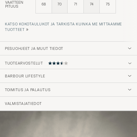
68
70
71
74
75
PITUUS
KATSO KOKOTAULUKOT JA TARKISTA KUINKA ME MITTAAMME
»
TUOTTEET
PESUOHJEET JA MUUT TIEDOT
TUOTEARVOSTELUT
BARBOUR LIFESTYLE
Rask service og sending
TOIMITUS JA PALAUTUS
STINE F
OSTETTU OSOITTEESSA CAREOFCARL.NO
VALMISTAJATIEDOT
Litt kortere på armene enn jeg er vant til for
XL Barbour - og passformen er noe vid rundt
livet og ikke spesielt romslig over skuldrene.