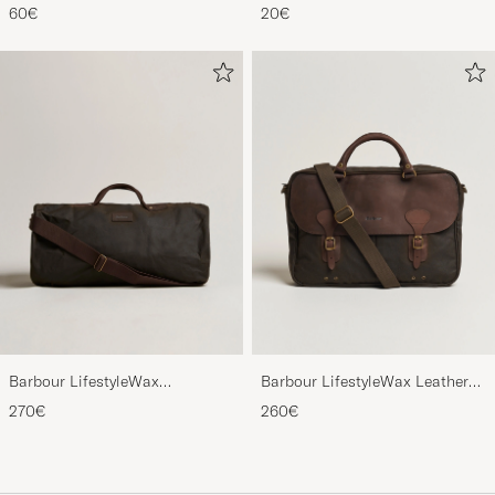
60€
20€
Barbour LifestyleWax
Barbour LifestyleWax Leather
HoldallOlive
Briefcase Olive
270€
260€