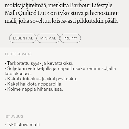
mokkajäljitelmää, merkiltä Barbour Lifestyle.
Malli Quilted Lutz on tyköistuva ja hienostunut
malli, joka soveltuu loistavasti pikkutakin päälle.
ESSENTIAL
MINIMAL
PREPPY
TUOTEKUVAUS
• Tarkoitettu syys- ja kevättakiksi.
• Suljetaan vetoketjulla ja napeilla sekä remmi soljella
kauluksessa.
• Kaksi etutaskua ja yksi povitasku.
• Kaksi halkiota neppareilla.
• Kolme nappia hihansuissa.
ISTUVUUS
Tyköistuva malli
Normaali mitoitus. Suosittelemme, että valitset saman