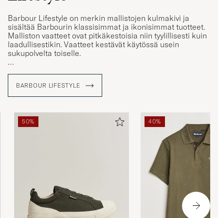
Barbour Lifestyle on merkin mallistojen kulmakivi ja
sisältää Barbourin klassisimmat ja ikonisimmat tuotteet.
Malliston vaatteet ovat pitkäkestoisia niin tyylillisesti kuin
laadullisestikin. Vaatteet kestävät käytössä usein
sukupolvelta toiselle.
Barbour Lifestyle sisältää muun muassa merkin klassiset
vahakangastakit. Barbourin mallit Bedale ja Beaufort
BARBOUR LIFESTYLE
sopivat moneen tilanteeseen. Voit pukea takin päällesi
lähtiessäsi metsästämään tai ostoskierrokselle
kaupungille.
50%
40%