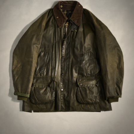
Passer mao ikke spesielt godt med en
blazer/dressjakke under.
BJØRN S
OSTETTU OSOITTEESSA CAREOFCARL.NO
Snygg jacka men lite trång över axlarna
BIRGITTA J
OSTETTU OSOITTEESSA CAREOFCARL.SE