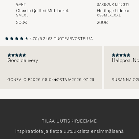
BARBOUR LIFESTYLE
GANT
Heritage Liddesdale J
Classic Quilted Mid Jacket
XS
S
M
L
XL
XXL
S
M
L
XL
Evening Blue
200€
300€
4.70/5
2463 TUOTEARVOSTELUA
Good delivery
Helppoa. N
EDELLINEN
GONZALO B
2026-08-04
OSTAJA
2026-07-26
SUSANNA O
2
TILAA UUTISKIRJEEMME
Inspiraatiota ja tietoa uutuuksista ensimmäisenä