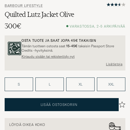
BARBOUR LIFESTYLE
Quilted Lutz Jacket Olive
300€
VARASTOSSA, 2-5 ARKIPÄIVÄÄ
OSTA TUOTE JA SAAT JOPA
45€
TAKAISIN
Tämän tuotteen ostosta saat
15-45€
takaisin Passport Store
Credits -hyvityksinä.
Kirjaudu sisään tai rekisteröidy nyt
Lisätietoja
S
L
XL
XXL
LISÄÄ OSTOSKORIIN
LÖYDÄ OIKEA KOKO
Kuvan malli on 189 cm pitkä, painaa 76 kg ja käyttää