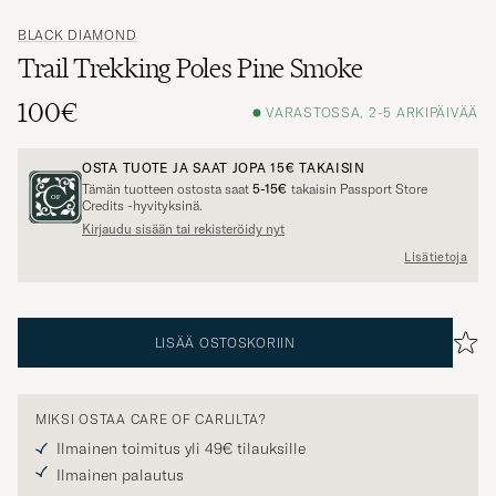
BLACK DIAMOND
Trail Trekking Poles Pine Smoke
100€
VARASTOSSA, 2-5 ARKIPÄIVÄÄ
OSTA TUOTE JA SAAT JOPA
15€
TAKAISIN
Tämän tuotteen ostosta saat
5-15€
takaisin Passport Store
Credits -hyvityksinä.
Kirjaudu sisään tai rekisteröidy nyt
Lisätietoja
LISÄÄ OSTOSKORIIN
MIKSI OSTAA CARE OF CARLILTA?
Ilmainen toimitus yli 49€ tilauksille
Ilmainen palautus