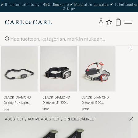
✔
Ilmainen toimitus yli 49€ tilauksille
✔
Maksuton palautus
✔
Toimitusaika
2–5 pv
Haku
BLACK DIAMOND
BLACK DIAMOND
BLACK DIAMOND
Distance LT 1100
Distance 1500
Deploy Run Light
Headlamp Black Alloy
Headlamp Octane
Alloy
110€
200€
60€
ASUSTEET
/
ACTIVE ASUSTEET
/
URHEILUVÄLINEET