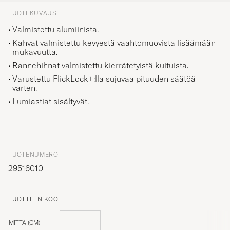
TUOTEKUVAUS
Valmistettu alumiinista.
Kahvat valmistettu kevyestä vaahtomuovista lisäämään
mukavuutta.
Rannehihnat valmistettu kierrätetyistä kuituista.
Varustettu FlickLock+:lla sujuvaa pituuden säätöä
varten.
Lumiastiat sisältyvät.
TUOTENUMERO
29516010
TUOTTEEN KOOT
MITTA (CM)