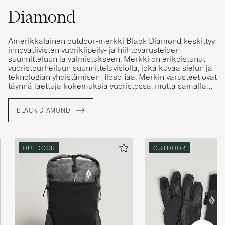
Diamond
Amerikkalainen outdoor-merkki Black Diamond keskittyy
innovatiivisten vuorikiipeily- ja hiihtovarusteiden
suunnitteluun ja valmistukseen. Merkki on erikoistunut
vuoristourheiluun suunnitteluvisiolla, joka kuvaa sielun ja
teknologian yhdistämisen filosofiaa. Merkin varusteet ovat
täynnä jaettuja kokemuksia vuoristossa, mutta samalla
niiden on kestettävä vaikeimmatkin olosuhteet. Black
Diamondin tarina alkaa Chouinard Equipment -merkistä,
BLACK DIAMOND
joka perustettiin 50-luvun lopulla. Chouinard Equipment
valmisti vuoristovarusteita, jotka tuolloin yhtyivät
kiipeilymaailman ja vuoristourheilun kehitykseen. Black
Diamond perustettiin vuonna 1989, kun Chouinard
OUTDOOR
OUTDOOR
Equipmentin työntekijät ostivat merkin. Black Diamondin
taustalla oleva historia ja perinne elää vielä tänäkin
päivänä haluna muuttaa vuorikiipeilyn etiikkaa, samalla
tavalla kuin Chouinard Equipment.