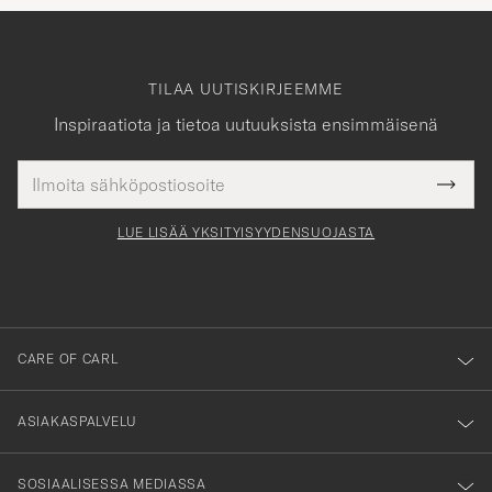
TILAA UUTISKIRJEEMME
Inspiraatiota ja tietoa uutuuksista ensimmäisenä
Sähköpostiosoite
Tack
kollinen
Submi
för
tieto
Newsl
Form
LUE LISÄÄ YKSITYISYYDENSUOJASTA
att
du
anmälde
dig
till
CARE OF CARL
vårt
nyhetsbrev!
ASIAKASPALVELU
SOSIAALISESSA MEDIASSA