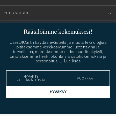
YHTEYSTIEDOT
Räätälöimme kokemuksesi!
PUKEUTUMISNEUVONTA
CareOfCarl.fi käyttää evästeitä ja muuta teknologiaa
Kaipaatko apua oman tyylisi löytämiseen? Me autamme sinua
pitääksemme verkkosivumme luotettavina ja
contact@careofcarl.com
mielellämme!
turvallisina, mitataksemme niiden suorituskykyä,
tarjotaksemme henkilökohtaisia ostokokemuksia ja
PUKEUTUMISNEUVONTA
personoitua
…
Lue lisää
HYVÄKSY
MUOKKAA
VÄLTTÄMÄTTÖMÄT
© Care of Carl 2026
HYVÄKSY