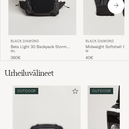
BLACK DIAMOND
BLACK DIAMOND
Beta Light 30 Backpack Storm
Midweight Softshell Gl
M
L
M
Gray
360€
40€
Urheiluvälineet
OUTDOOR
OUTDOOR