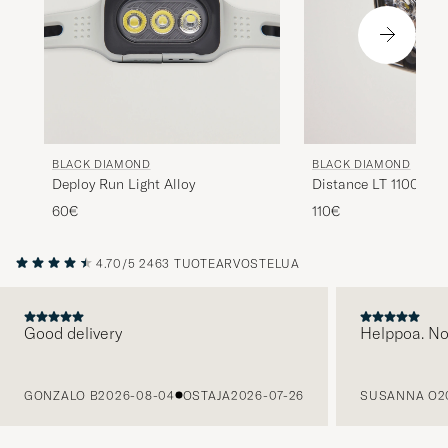
BLACK DIAMOND
BLACK DIAMOND
Deploy Run Light Alloy
Distance LT 1100 He
Alloy
60€
110€
4.70/5
2463 TUOTEARVOSTELUA
Good delivery
Helppoa. N
EDELLINEN
GONZALO B
2026-08-04
OSTAJA
2026-07-26
SUSANNA O
2