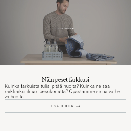
Näin peset farkkusi
Kuinka farkuista tulisi pitää huolta? Kuinka ne saa
raikkaiksi ilman pesukonetta? Opastamme sinua vaihe
vaiheelta.
LISÄTIETOJA