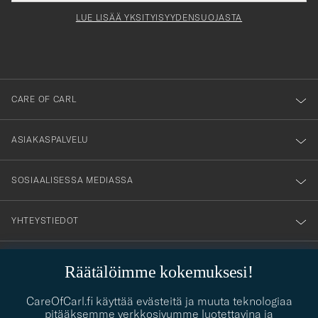
Form
LUE LISÄÄ YKSITYISYYDENSUOJASTA
att
du
anmälde
dig
till
CARE OF CARL
vårt
nyhetsbrev!
ASIAKASPALVELU
SOSIAALISESSA MEDIASSA
YHTEYSTIEDOT
Räätälöimme kokemuksesi!
PUKEUTUMISNEUVONTA
Kaipaatko apua oman tyylisi löytämiseen? Me autamme sinua
CareOfCarl.fi käyttää evästeitä ja muuta teknologiaa
contact@careofcarl.com
mielellämme!
pitääksemme verkkosivumme luotettavina ja