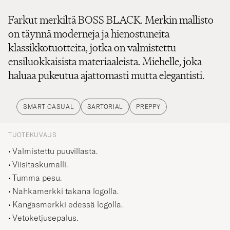
Farkut merkiltä BOSS BLACK. Merkin mallisto
on täynnä moderneja ja hienostuneita
klassikkotuotteita, jotka on valmistettu
ensiluokkaisista materiaaleista. Miehelle, joka
haluaa pukeutua ajattomasti mutta elegantisti.
SMART CASUAL
SARTORIAL
PREPPY
TUOTEKUVAUS
Valmistettu puuvillasta.
Viisitaskumalli.
Tumma pesu.
Nahkamerkki takana logolla.
Kangasmerkki edessä logolla.
Vetoketjusepalus.