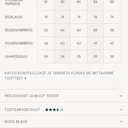
YMPÄRYS
SISÄLAHJE
74
74
74
74
74
REIDENYMPÄRYS
52
54
54
56
58
POLVENYMPÄRYS
39
40
40
41
42
LAHKEENSUU
34
34
35
35
36
KATSO KOKOTAULUKOT JA TARKISTA KUINKA ME MITTAAMME
»
TUOTTEET
PESUOHJEET JA MUUT TIEDOT
TUOTEARVOSTELUT
BOSS BLACK
Toppen-jeans! Har haft flera par, slits dock