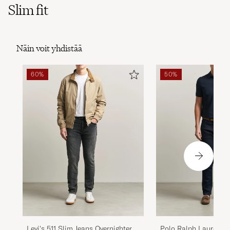
Slim fit
Näin voit yhdistää
60%
50%
Levi's 511 Slim Jeans Overnighter
Polo Ralph Lauren Pa