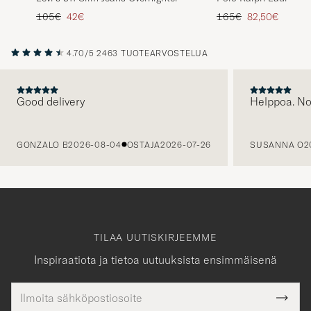
Jeans Miller V2
Tavallinen hinta
Alennettu hinta
Tavallinen hinta
Alennettu hint
105€
42€
165€
82,50€
4.70/5
2463 TUOTEARVOSTELUA
Good delivery
Helppoa. N
EDELLINEN
GONZALO B
2026-08-04
OSTAJA
2026-07-26
SUSANNA O
2
TILAA UUTISKIRJEEMME
Inspiraatiota ja tietoa uutuuksista ensimmäisenä
Sähköpostiosoite
Tack
kollinen
Submi
för
tieto
Newsl