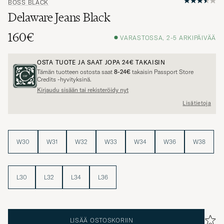
Delaware Jeans Black
160€
VARASTOSSA, 2-5 ARKIPÄIVÄÄ
OSTA TUOTE JA SAAT JOPA
24€
TAKAISIN
Tämän tuotteen ostosta saat
8-24€
takaisin Passport Store
Credits -hyvityksinä.
Kirjaudu sisään tai rekisteröidy nyt
Lisätietoja
W30
W31
W32
W33
W34
W36
W38
L30
L32
L34
L36
LISÄÄ OSTOSKORIIN