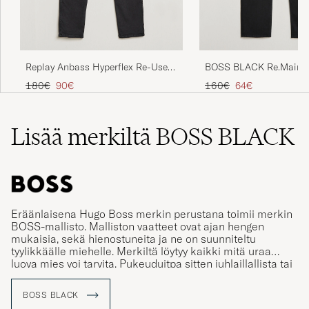
Replay Anbass Hyperflex Re-Used
BOSS BLACK Re.Maine 
Jeans Washed Black
Black
Tavallinen hinta
Alennettu hinta
Tavallinen hinta
Alennettu hinta
180€
90€
160€
64€
Lisää merkiltä BOSS BLACK
Eräänlaisena Hugo Boss merkin perustana toimii merkin
BOSS-mallisto. Malliston vaatteet ovat ajan hengen
mukaisia, sekä hienostuneita ja ne on suunniteltu
tyylikkäälle miehelle. Merkiltä löytyy kaikki mitä uraa
luova mies voi tarvita. Pukeuduitpa sitten juhlaillallista tai
rennompaan illanviettoa varten.
BOSS BLACK