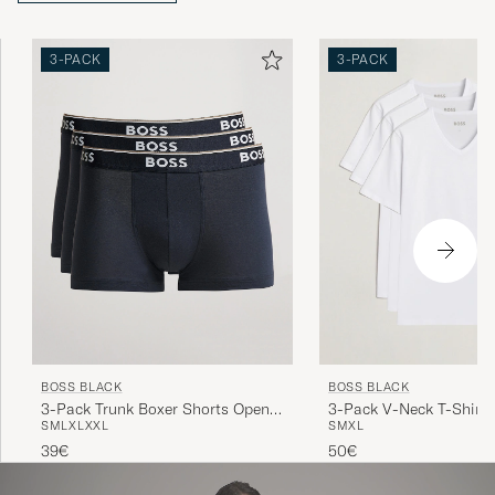
3-PACK
3-PACK
BOSS BLACK
BOSS BLACK
3-Pack Trunk Boxer Shorts Open
3-Pack V-Neck T-Shirt 
S
M
L
XL
XXL
S
M
XL
Blue
39€
50€