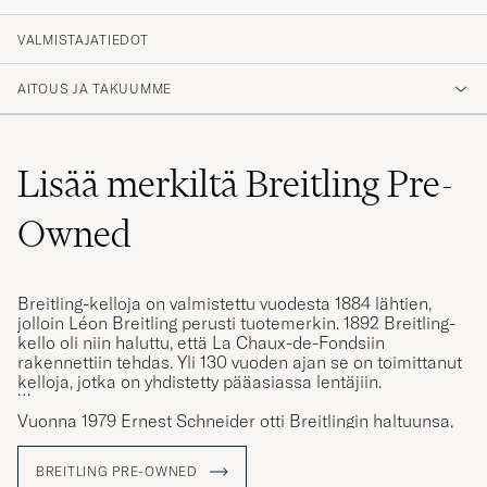
VALMISTAJATIEDOT
AITOUS JA TAKUUMME
Lisää merkiltä Breitling Pre-
Owned
Breitling-kelloja on valmistettu vuodesta 1884 lähtien,
jolloin Léon Breitling perusti tuotemerkin. 1892 Breitling-
kello oli niin haluttu, että La Chaux-de-Fondsiin
rakennettiin tehdas. Yli 130 vuoden ajan se on toimittanut
kelloja, jotka on yhdistetty pääasiassa lentäjiin.
Vuonna 1979 Ernest Schneider otti Breitlingin haltuunsa,
ja hän toi tuotemerkin läpi tuhoisan kvartsikriisin ja sai
kelloteollisuuden kukoistamaan uudella tarmolla.
BREITLING PRE-OWNED