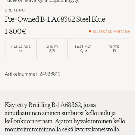
Tuote on ikävä kyllä loppuunmyyty.
BREITLING
Pre-Owned B-1 A68362 Steel Blue
1 800€
SLUTSÅLD VINTAGE
HALKAISIJA
KUNTO
LAATIKKO
PAPERI
44
3/5
Kyllä
Ei
Artikelnummer: 24926810
Käytetty Breitling B-1 A68362, jossa
ainutlaatuinen sininen sunburst kellotaulu ja
kellonkuori terästä. Ajaton hyväkuntoinen kello
monitoimitoiminnolla sekä kvartsikoneistolla.