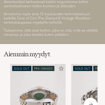
Asiantuntijat tarkastavat kaikki myymämme kellot
varmistaakseen niiden kunnon ja aitouden.
Annamme myös aina 12 kuukauden toimintatakuun
kaikille Care of Carl Pre-Owned & Vintage Watches -
verkkokaupassa myydyille kelloille.
Takaamme, että saat kellon, joka on sitä, mitä se väittää
olevansa ja joka kestää kuten pitääkin.
Aiemmin myydyt
SOLD OUT
PRE-OWNED
SOLD OUT
PRE-