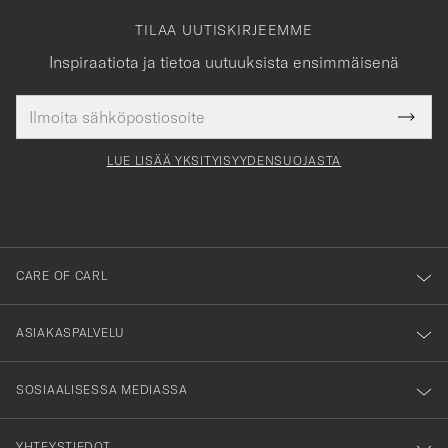
TILAA UUTISKIRJEEMME
Inspiraatiota ja tietoa uutuuksista ensimmäisenä
Sähköpostiosoite
Tack
kollinen
Submi
för
tieto
Newsl
Form
LUE LISÄÄ YKSITYISYYDENSUOJASTA
att
du
anmälde
dig
till
CARE OF CARL
vårt
nyhetsbrev!
ASIAKASPALVELU
SOSIAALISESSA MEDIASSA
YHTEYSTIEDOT