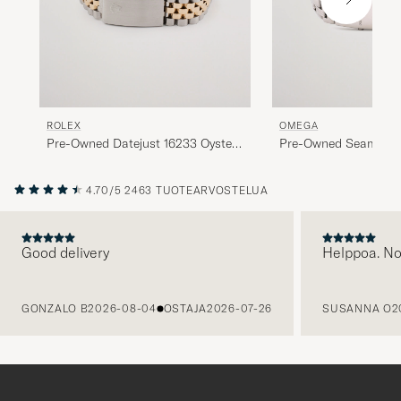
ROLEX
OMEGA
Pre-Owned Datejust 16233 Oyster
Pre-Owned Seamaste
Perpetual Steel/Gold Gold
22218000 Steel Blue
4.70/5
2463 TUOTEARVOSTELUA
Good delivery
Helppoa. N
EDELLINEN
GONZALO B
2026-08-04
OSTAJA
2026-07-26
SUSANNA O
2