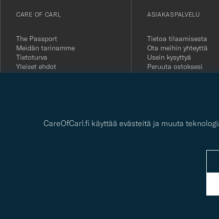
vårt
CARE OF CARL
ASIAKASPALVELU
nyhetsbrev!
The Passport
Tietoa tilaamisesta
Meidän tarinamme
Ota meihin yhteyttä
Tietoturva
Usein kysyttyä
Yleiset ehdot
Peruuta ostoksesi
Lehdistö
Asiakkaiden arvostelut
Avoimet työpaikat
Lahjakortti
Yksityisyydensuoja
Kestävyysraportti
CareOfCarl.fi käyttää evästeitä ja muuta teknolo
© Care of Carl 2026