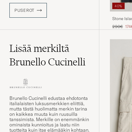
40%
PUSEROT
Stone Isla
Tavallinen
Ale
290€
174
Lisää merkiltä
Brunello Cucinelli
Brunello Cucinelli edustaa ehdotonta
italialaisten luksusmerkkien eliittiä,
mutta tästä huolimatta merkin tarina
on kaikkea muuta kuin ruusuilla
tanssimista. Merkille on enemmänkin
ominaista kunnioitus ja laatu niin
tuotteita kuin itse elämääkin kohtaan.