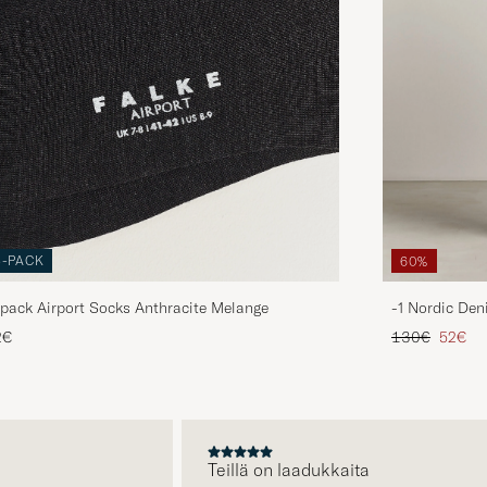
3-PACK
60%
pack Airport Socks Anthracite Melange
-1 Nordic Den
Tavallinen hin
Alenne
2€
130€
52€
A
Teillä on laadukkaita