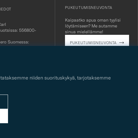
PUKEUTUMISNEUVONTA
IEDOT
Kaipaatko apua oman tyylisi
Carl
löytämiseen? Me autamme
Ruotsissa: 556800-
sinua mielellämme!
ero Suomessa:
PUKEUTUMISNEUVONTA
763
ielinen
alvelu:
+46 (0)10-707 95 80
ti:
careofcarl.com
 mitataksemme niiden suorituskykyä, tarjotaksemme