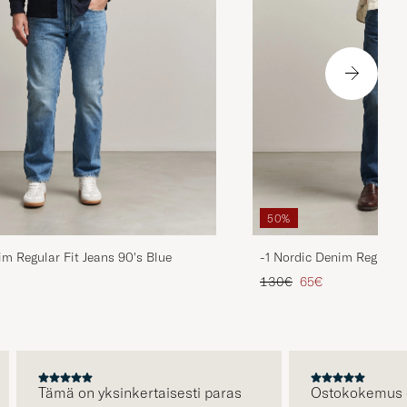
50%
im Regular Fit Jeans 90's Blue
-1 Nordic Denim Regular 
ta
ttu hinta
Tavallinen hinta
Alennettu hinta
130€
65€
Tämä on yksinkertaisesti paras
Ostokokemus oli er