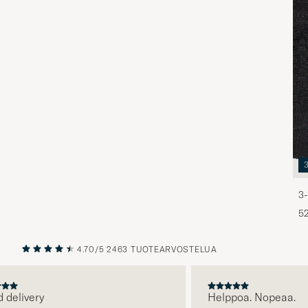
3-
5
4.70/5
2463 TUOTEARVOSTELUA
EDELLINEN
SEURAAV
livery
Helppoa. Nopeaa.