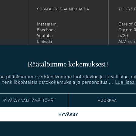
SOSIAALISESSA MEDIASSA
YHTEYST
Instagram
Care of 
Facebook
Org.nro 
Youtube
5739
Linkedin
ALV-num
FI29272
Suomenk
asiakasp
Räätälöimme kokemuksesi!
Puhelin:
Sähköpos
contact@
giaa pitääksemme verkkosivumme luotettavina ja turvallisina,
henkilökohtaisia ostokokemuksia ja personoitua
…
Lue lisää
HYVÄKSY VÄLTTÄMÄTTÖMÄT
MUOKKAA
HYVÄKSY