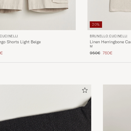
20%
CUCINELLI
BRUNELLO CUCINELLI
go Shorts Light Beige
Linen Herringbone Cam
M
 hinta
nnettu hinta
Tavallinen hinta
Alennettu hinta
5€
950€
760€