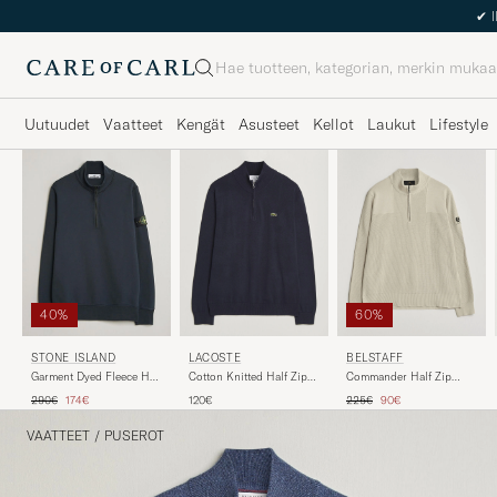
Haku
Uutuudet
Vaatteet
Kengät
Asusteet
Kellot
Laukut
Lifestyle
40%
60%
STONE ISLAND
LACOSTE
BELSTAFF
Garment Dyed Fleece Half
Cotton Knitted Half Zip
Commander Half Zip
Zip Navy
Navy Blue
Silver Birch
Tavallinen hinta
Alennettu hinta
Tavallinen hinta
Alennettu hinta
290€
174€
120€
225€
90€
VAATTEET
/
PUSEROT