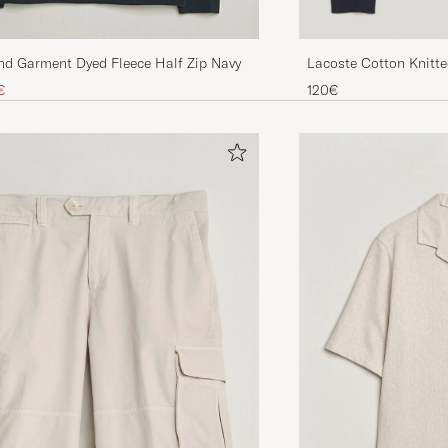
Lacoste Cotton Knitte
nd Garment Dyed Fleece Half Zip Navy
 hinta
nnettu hinta
120€
€