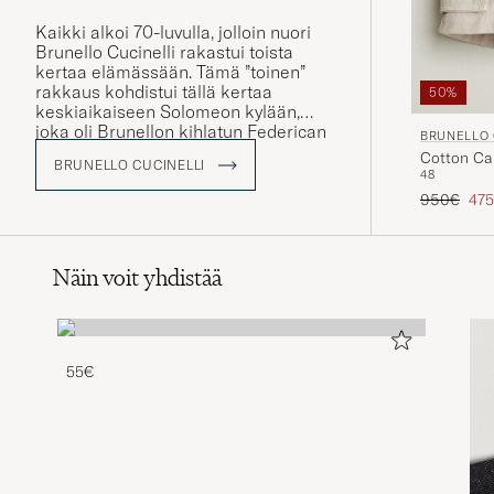
Kaikki alkoi 70-luvulla, jolloin nuori
Brunello Cucinelli rakastui toista
kertaa elämässään. Tämä ”toinen”
rakkaus kohdistui tällä kertaa
50%
keskiaikaiseen Solomeon kylään,
joka oli Brunellon kihlatun Federican
BRUNELLO 
kotipaikka. Täällä hän löysi
Cotton Car
BRUNELLO CUCINELLI
intohimonsa neuleisiin ja nykyäänkin,
48
noin puoli vuosisataa myöhemmin,
Tavallinen
Ale
950€
47
värikäs kashmirneule on yhä
Brunellon suuri innovaatio.
Näin voit yhdistää
55€