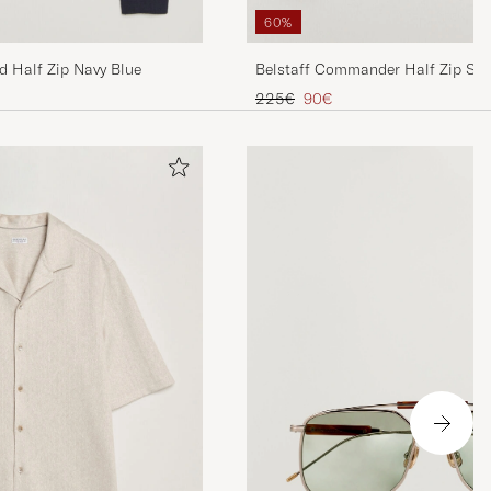
60%
d Half Zip Navy Blue
Belstaff Commander Half Zip Silv
Tavallinen hinta
Alennettu hinta
225€
90€