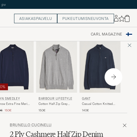
ASIAKASPALVELU
PUKEUTUMISNEUVONTA
CARL MAGAZINE
50%
POLO 
HN SMEDLEY
BARBOUR LIFESTYLE
GANT
Texture
row Extra Fine Merino
Cotton Half Zip Grey
Casual Cotton Knitted
Heather
f Zip Midnight
Marl
Half Zip Evening Blue
allinen hinta
Alennettu hinta
215€
0€
150€
150€
140€
BRUNELLO CUCINELLI
2 Ply Cashmere Half Zip Denim