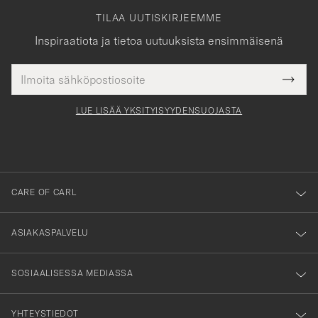
TILAA UUTISKIRJEEMME
Inspiraatiota ja tietoa uutuuksista ensimmäisenä
Sähköpostiosoite
Tack
kollinen
Submi
för
tieto
Newsl
Form
LUE LISÄÄ YKSITYISYYDENSUOJASTA
att
du
anmälde
dig
till
CARE OF CARL
vårt
nyhetsbrev!
ASIAKASPALVELU
SOSIAALISESSA MEDIASSA
YHTEYSTIEDOT