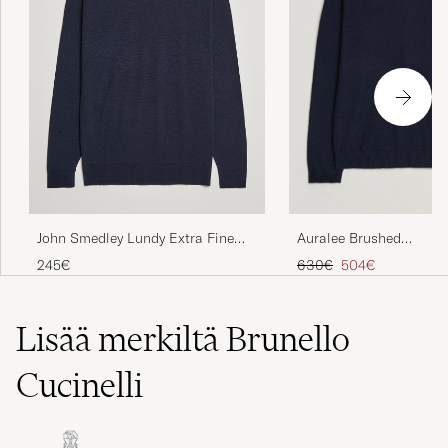
John Smedley Lundy Extra Fine
Auralee Brushed
Merino Crew Neck Midnight
Cashmere/Cotton Crew
Tavallinen hinta
Alennettu hinta
245€
630€
504€
Lisää merkiltä Brunello
Cucinelli