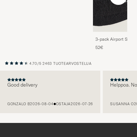
3-pack Airport Socks
Melange
52€
4.70/5
2463 TUOTEARVOSTELUA
Good delivery
Helppoa. N
EDELLINEN
GONZALO B
2026-08-04
OSTAJA
2026-07-26
SUSANNA O
2