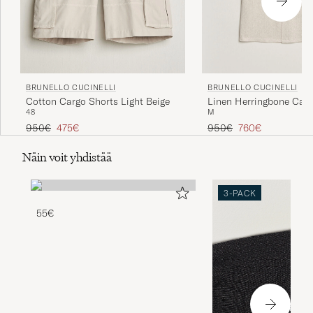
BRUNELLO CUCINELLI
BRUNELLO CUCINELLI
Cotton Cargo Shorts Light Beige
Linen Herringbone Cam
48
M
Light Beige
Tavallinen hinta
Alennettu hinta
Tavallinen hinta
Alennettu hinta
950€
475€
950€
760€
Näin voit yhdistää
3-PACK
55€