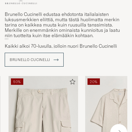
Brunello Cucinelli edustaa ehdotonta italialaisten
luksusmerkkien eliittiä, mutta tästä huolimatta merkin
tarina on kaikkea muuta kuin ruusuilla tanssimista.
Merkille on enemmänkin ominaista kunnioitus ja laatu
niin tuotteita kuin itse elämääkin kohtaan.
Kaikki alkoi 70-luvulla, jolloin nuori Brunello Cucinelli
rakastui toista kertaa elämässään. Tämä ”toinen” rakkaus
kohdistui tällä kertaa keskiaikaiseen Solomeon kylään,
BRUNELLO CUCINELLI
joka oli Brunellon kihlatun Federican kotipaikka. Täällä
hän löysi intohimonsa neuleisiin ja nykyäänkin, noin puoli
vuosisataa myöhemmin, värikäs kashmirneule on yhä
Brunellon suuri innovaatio.
50%
20%