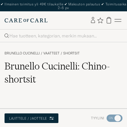
✔
Ilmainen toimitus yli 49€ tilauksille
✔
Maksuton palautus
✔
Toimitusaika
2–5 pv
Haku
BRUNELLO CUCINELLI
/
VAATTEET
/
SHORTSIT
Brunello Cucinelli: Chino-
shortsit
Aktivoi
TYYLINI
LAJITTELE / JAOTTELE
Minun