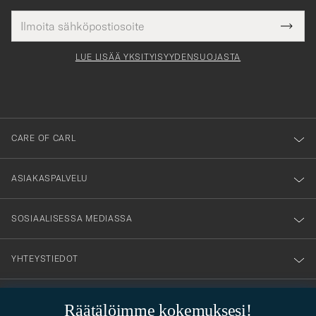
Sähköpostiosoite
Tack
kollinen
Submi
för
tieto
Newsl
Form
LUE LISÄÄ YKSITYISYYDENSUOJASTA
att
du
anmälde
dig
till
CARE OF CARL
vårt
nyhetsbrev!
ASIAKASPALVELU
SOSIAALISESSA MEDIASSA
YHTEYSTIEDOT
Räätälöimme kokemuksesi!
PUKEUTUMISNEUVONTA