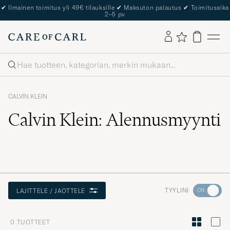
✔
Ilmainen toimitus yli 49€ tilauksille
✔
Maksuton palautus
✔
Toimitusaika
2–5 pv
Haku
CALVIN KLEIN
Calvin Klein: Alennusmyynti
Aktivoi
TYYLINI
LAJITTELE / JAOTTELE
Minun
tyylini
0
TUOTTEET