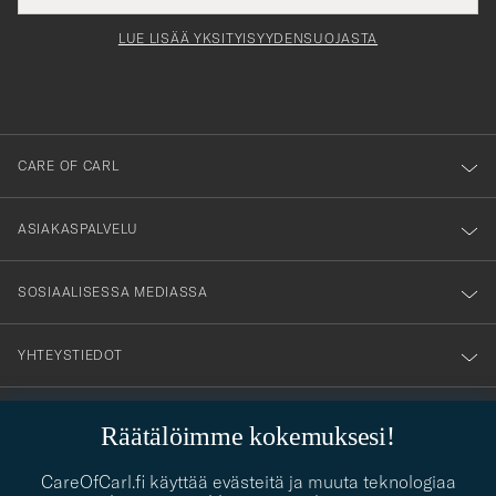
för
tieto
Newsl
Form
LUE LISÄÄ YKSITYISYYDENSUOJASTA
att
du
anmälde
dig
till
CARE OF CARL
vårt
nyhetsbrev!
ASIAKASPALVELU
SOSIAALISESSA MEDIASSA
YHTEYSTIEDOT
Räätälöimme kokemuksesi!
PUKEUTUMISNEUVONTA
CareOfCarl.fi käyttää evästeitä ja muuta teknologiaa
Kaipaatko apua oman tyylisi löytämiseen? Me autamme sinua