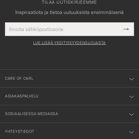
TILAA UUTISKIRJEEMME
Inspiraatiota ja tietoa uutuuksista ensimmäisenä
Sähköpostiosoite
Tack
kollinen
Submi
för
tieto
Newsl
Form
LUE LISÄÄ YKSITYISYYDENSUOJASTA
att
du
anmälde
dig
till
CARE OF CARL
vårt
nyhetsbrev!
ASIAKASPALVELU
SOSIAALISESSA MEDIASSA
YHTEYSTIEDOT