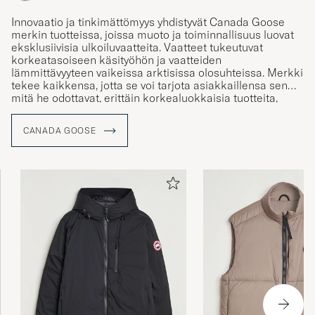
Innovaatio ja tinkimättömyys yhdistyvät Canada Goose
merkin tuotteissa, joissa muoto ja toiminnallisuus luovat
eksklusiivisia ulkoiluvaatteita. Vaatteet tukeutuvat
korkeatasoiseen käsityöhön ja vaatteiden
lämmittävyyteen vaikeissa arktisissa olosuhteissa. Merkki
tekee kaikkensa, jotta se voi tarjota asiakkaillensa sen
mitä he odottavat, erittäin korkealuokkaisia tuotteita,
jotka toimivat vaativissakin olosuhteissa ollen kuitenkin
tarpeeksi tyylikkäitä, jotta niitä voi huoletta käyttää
CANADA GOOSE
suurissa metropoleissa, kuten New Yorkissa, Milanossa
tai Tokiossa.