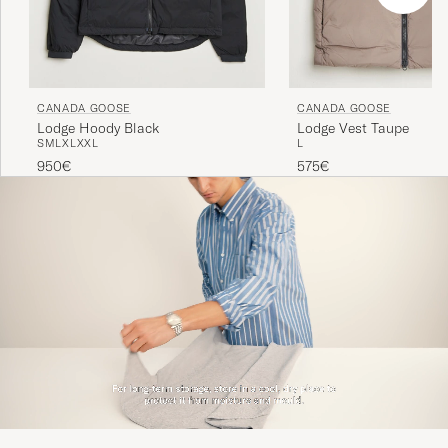
CANADA GOOSE
CANADA GOOSE
Lodge Hoody Black
Lodge Vest Taupe
S
M
L
XL
XXL
L
950€
575€