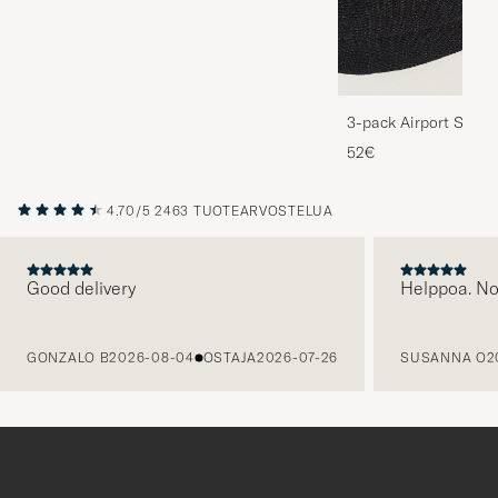
3-pack Airport Socks
Melange
52€
4.70/5
2463 TUOTEARVOSTELUA
Good delivery
Helppoa. N
EDELLINEN
GONZALO B
2026-08-04
OSTAJA
2026-07-26
SUSANNA O
2