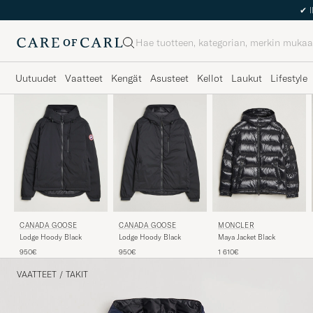
Haku
Uutuudet
Vaatteet
Kengät
Asusteet
Kellot
Laukut
Lifestyle
MONCLER
CANADA GOOSE
CANADA GOOSE
Maya Jacket Black
Lodge Hoody Black
Lodge Hoody Black
1 610€
950€
950€
VAATTEET
/
TAKIT