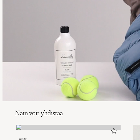
Näin voit yhdistää
55€