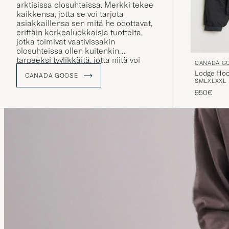
arktisissa olosuhteissa. Merkki tekee
kaikkensa, jotta se voi tarjota
asiakkaillensa sen mitä he odottavat,
erittäin korkealuokkaisia tuotteita,
jotka toimivat vaativissakin
olosuhteissa ollen kuitenkin
tarpeeksi tyylikkäitä, jotta niitä voi
CANADA G
huoletta käyttää suurissa
Lodge Hoo
CANADA GOOSE
metropoleissa, kuten New Yorkissa,
S
M
L
XL
XXL
Milanossa tai Tokiossa.
950€