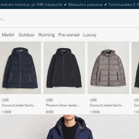
The Care of Carl Passport
Merkit
Outdoor
Running
Pre-owned
Luxury
UBR
UBR
UBR
UB
Concord Jacket Savile
Phantom Down Jacket
Concord Jacket Savile
Con
Neo Suede Navy
Black
Grey Melange Wool
Nav
1 200€
600€
1 000€
1 0