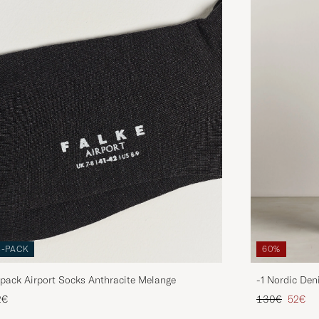
3-PACK
60%
pack Airport Socks Anthracite Melange
-1 Nordic Den
Tavallinen hin
Alenne
2€
130€
52€