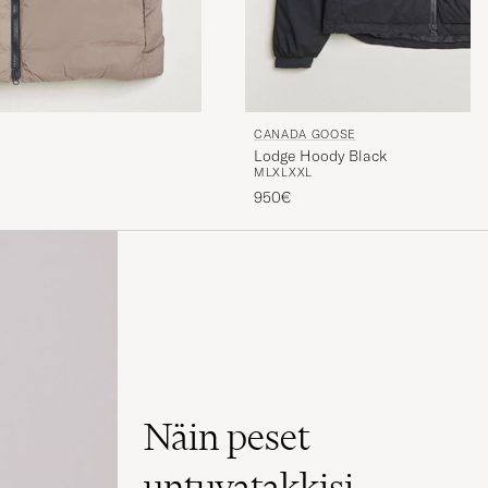
CANADA GOOSE
Lodge Hoody Black
M
L
XL
XXL
950€
Näin peset
untuvatakkisi