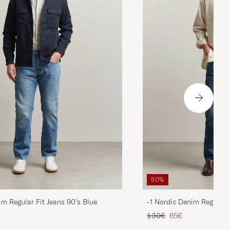
50%
im Regular Fit Jeans 90's Blue
-1 Nordic Denim Regular 
ta
ttu hinta
Tavallinen hinta
Alennettu hinta
130€
65€