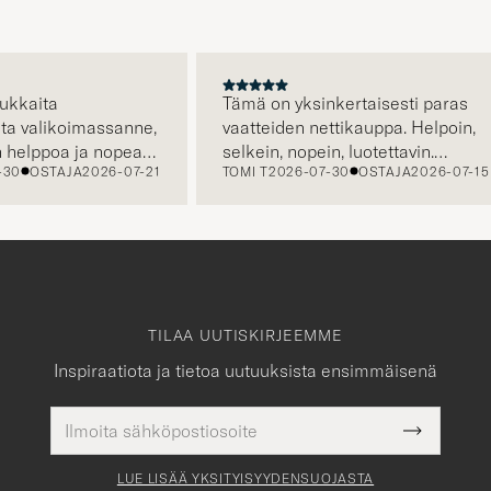
A
ita
Tämä on yksinkertaisesti paras
alikoimassanne,
vaatteiden nettikauppa. Helpoin,
ppoa ja nopeaa,
selkein, nopein, luotettavin.
OSTAJA
2026-07-21
TOMI T
2026-07-30
OSTAJA
2026-07-15
elustanne saa
Erityisen hienoa että kuljetus on
jo hinnassa, eli hinta jonka näet
on hinta jonka maksat. Plussaa
myös huikeasta valikoimasta.
TILAA UUTISKIRJEEMME
Inspiraatiota ja tietoa uutuuksista ensimmäisenä
Sähköpostiosoite
Pakollinen
Submit
tieto
Newslette
Form
LUE LISÄÄ YKSITYISYYDENSUOJASTA