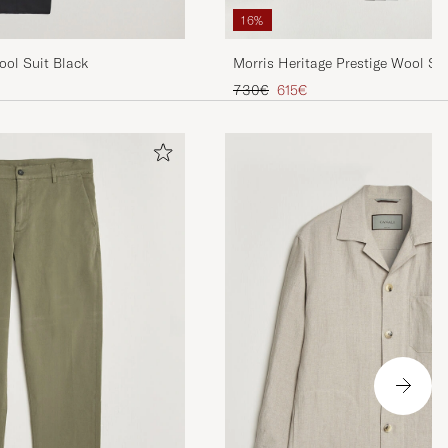
16%
l Suit Black
Morris Heritage Prestige Wool Sui
Tavallinen hinta
Alennettu hinta
730€
615€