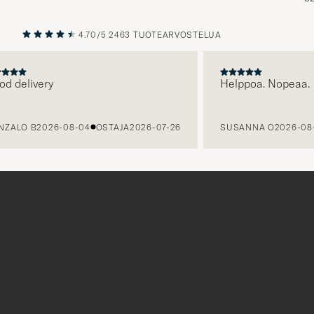
4.70/5
2463 TUOTEARVOSTELUA
EDELLINEN
SEURAAV
elivery
Helppoa. Nopeaa.
LO B
2026-08-04
OSTAJA
2026-07-26
SUSANNA O
2026-08-03
Tack
för