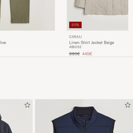
50%
CANALI
live
Linen Shirt Jacket Beige
48
50
52
Tavallinen hinta
Alennettu hinta
890€
445€