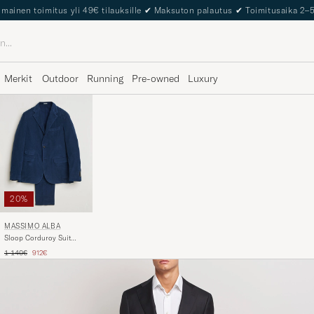
lmainen toimitus yli 49€ tilauksille
✔
Maksuton palautus
✔
Toimitusaika 2–
Merkit
Outdoor
Running
Pre-owned
Luxury
20%
MASSIMO ALBA
Sloop Corduroy Suit
Midnight Blue
Tavallinen hinta
Alennettu hinta
1 140€
912€