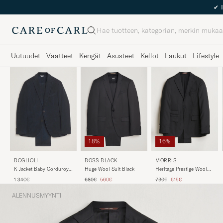
✔
I
Haku
Uutuudet
Vaatteet
Kengät
Asusteet
Kellot
Laukut
Lifestyle
18%
16%
BOSS BLACK
MORRIS
BOGLIOLI
Huge Wool Suit Black
Heritage Prestige Wool
K Jacket Baby Corduroy
Suit Black
Suit Navy
Tavallinen hinta
Alennettu hinta
Tavallinen hinta
Alennettu hinta
680€
560€
730€
615€
1 340€
ALENNUSMYYNTI