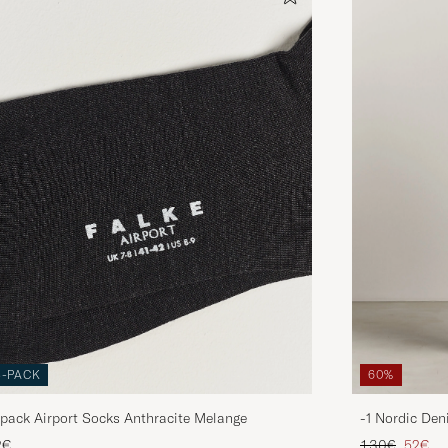
3-PACK
60%
pack Airport Socks Anthracite Melange
-1 Nordic Den
Tavallinen hin
Alenne
2€
130€
52€