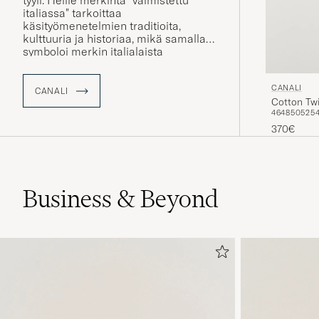
tyyli. Heille merkintä "valmistettu
italiassa" tarkoittaa
käsityömenetelmien traditioita,
kulttuuria ja historiaa, mikä samalla
symboloi merkin italialaista
identiteettiä ja korkeaa laatua.
CANALI
CANALI
Cotton Twi
46
48
50
52
5
370€
Business & Beyond