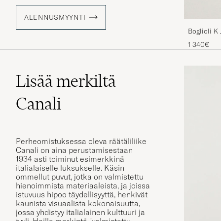
ALENNUSMYYNTI
Boglioli K
1 340€
Lisää merkiltä
Canali
Perheomistuksessa oleva räätäliliike
Canali on aina perustamisestaan
1934 asti toiminut esimerkkinä
italialaiselle luksukselle. Käsin
ommellut puvut, jotka on valmistettu
hienoimmista materiaaleista, ja joissa
istuvuus hipoo täydellisyyttä, henkivät
kaunista visuaalista kokonaisuutta,
jossa yhdistyy italialainen kulttuuri ja