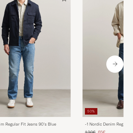
50%
im Regular Fit Jeans 90's Blue
-1 Nordic Denim Regular 
ta
ttu hinta
Tavallinen hinta
Alennettu hinta
130€
65€