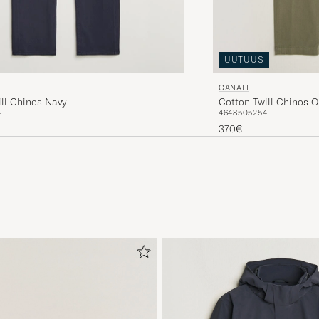
UUTUUS
CANALI
Cotton Twill Chinos O
ll Chinos Navy
46
48
50
52
54
4
370€