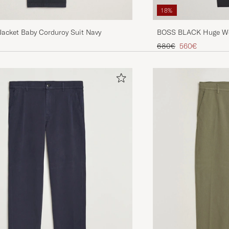
18%
BOSS BLACK Huge Woo
 Jacket Baby Corduroy Suit Navy
Tavallinen hinta
Alennettu hinta
680€
560€