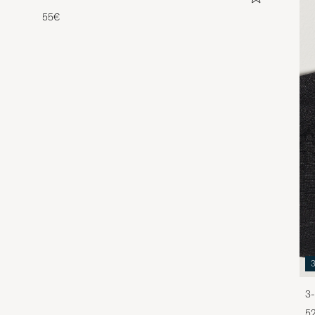
55€
3-
5