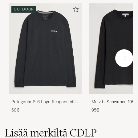
OUTDOOR
Patagonia P-6 Logo Responsibili
Merz b. Schwanen 1950
LS T-Shirt Black
Loopwheeled Longsleeve
60€
95€
Black
Lisää merkiltä CDLP