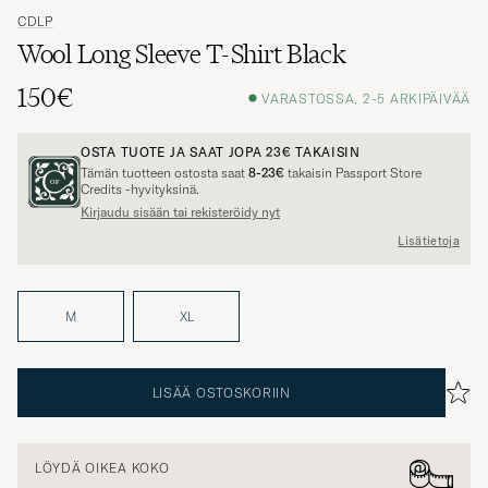
CDLP
Wool Long Sleeve T-Shirt Black
150€
VARASTOSSA, 2-5 ARKIPÄIVÄÄ
OSTA TUOTE JA SAAT JOPA
23€
TAKAISIN
Tämän tuotteen ostosta saat
8-23€
takaisin Passport Store
Credits -hyvityksinä.
Kirjaudu sisään tai rekisteröidy nyt
Lisätietoja
M
XL
LISÄÄ OSTOSKORIIN
LÖYDÄ OIKEA KOKO
Kuvan malli: 189 cm, 76 kg, käyttää kokoa
M
.