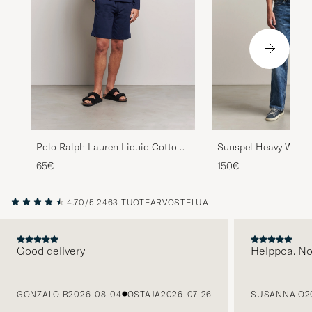
Polo Ralph Lauren Liquid Cotton
Sunspel Heavy Weig
Long Sleeve Crew Neck T-Shirt
Cotton Long Sleeve T
65€
150€
Cruise Navy
4.70/5
2463 TUOTEARVOSTELUA
Good delivery
Helppoa. N
EDELLINEN
GONZALO B
2026-08-04
OSTAJA
2026-07-26
SUSANNA O
2