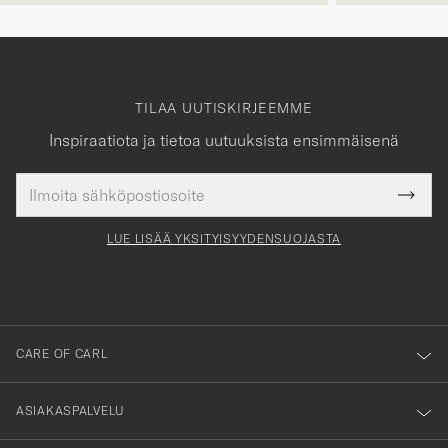
TILAA UUTISKIRJEEMME
Inspiraatiota ja tietoa uutuuksista ensimmäisenä
Sähköpostiosoite
Tack
kollinen
Submi
för
tieto
Newsl
Form
LUE LISÄÄ YKSITYISYYDENSUOJASTA
att
du
anmälde
dig
till
CARE OF CARL
vårt
nyhetsbrev!
ASIAKASPALVELU