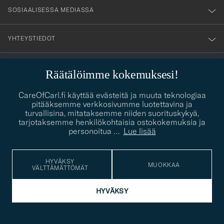
SOSIAALISESSA MEDIASSA
YHTEYSTIEDOT
Räätälöimme kokemuksesi!
PUKEUTUMISNEUVONTA
Kaipaatko apua oman tyylisi löytämiseen? Me autamme sinua
CareOfCarl.fi käyttää evästeitä ja muuta teknologiaa
contact@careofcarl.com
mielellämme!
pitääksemme verkkosivumme luotettavina ja
turvallisina, mitataksemme niiden suorituskykyä,
PUKEUTUMISNEUVONTA
tarjotaksemme henkilökohtaisia ostokokemuksia ja
personoitua
…
Lue lisää
HYVÄKSY
© Care of Carl 2026
MUOKKAA
VÄLTTÄMÄTTÖMÄT
HYVÄKSY