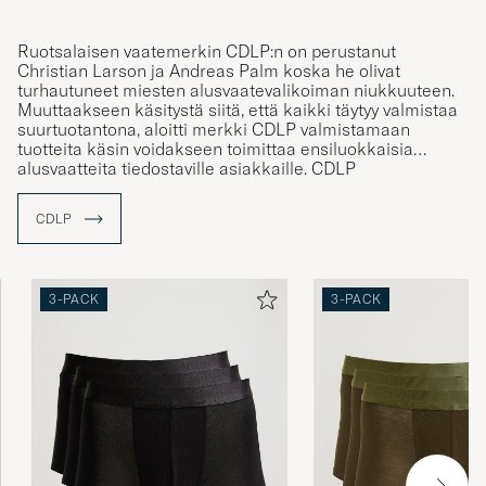
Ruotsalaisen vaatemerkin CDLP:n on perustanut
Christian Larson ja Andreas Palm koska he olivat
turhautuneet miesten alusvaatevalikoiman niukkuuteen.
Muuttaakseen käsitystä siitä, että kaikki täytyy valmistaa
suurtuotantona, aloitti merkki CDLP valmistamaan
tuotteita käsin voidakseen toimittaa ensiluokkaisia
alusvaatteita tiedostaville asiakkaille. CDLP
kirjainyhdistelmä tulee sanoista Un Cadeau de la
Providence - huomaamaton lahja. Ja aivan kuten nimi
CDLP
enteilee on merkki tullut tunnetuksi korkealuokkaisista
alusvaatteistaan jotka toimitetaan tyylikkäissä keltaisissa
lahjalaatikoissa. Merkki on sitoutunut toimimaan
kestävän kehityksen periaatteiden mukaisesti ja tuotteet
3-PACK
3-PACK
onkin valmistettu ympäristöystävällisistä materiaaleista,
kuten lyocellistä. Yrityksen tavoitteena onkin toimittaa
alusvaatteita, joita asiakkaat jotka haluavat tehdä
tietoisesti parempia valintoja, voisivat käyttää.