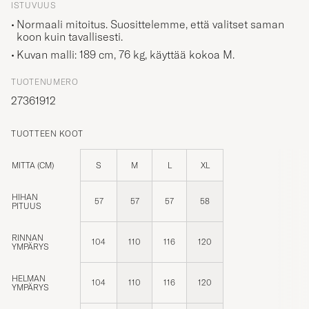
Normaali mitoitus. Suosittelemme, että valitset saman
koon kuin tavallisesti.
Kuvan malli: 189 cm, 76 kg, käyttää kokoa
M
.
TUOTENUMERO
27361912
TUOTTEEN KOOT
MITTA (CM)
S
M
L
XL
HIHAN
57
57
57
58
PITUUS
RINNAN
104
110
116
120
YMPÄRYS
HELMAN
104
110
116
120
YMPÄRYS