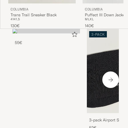
COLUMBIA
COLUMBIA
Trans Trail Sneaker Black
Puffect III Down Jacket
41
41,5
M
L
XL
130€
140€
3-PACK
55€
3-pack Airport Socks
Melange
52€