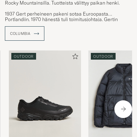
Rocky Mountainsilla. Tuotteista välittyy paikan henki.
1937 Gert perheineen pakeni sotaa Euroopasta
Portlandiin. 1970 hänestä tuli toimitusjohtaja. Gertin
mukana tuli hänen "Tough Mother" -henkensä, joka
värittää koko yritystä ja sen tuotteita: "It's perfect, now
COLUMBIA
make it better".
OUTDOOR
OUTDOOR