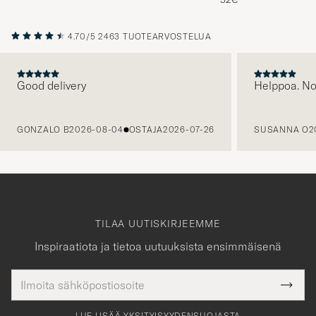
4.70/5
2463 TUOTEARVOSTELUA
Good delivery
Helppoa. N
EDELLINEN
GONZALO B
2026-08-04
OSTAJA
2026-07-26
SUSANNA O
2
TILAA UUTISKIRJEEMME
Inspiraatiota ja tietoa uutuuksista ensimmäisenä
Sähköpostiosoite
Tack
kollinen
Submi
för
tieto
Newsl
Form
LUE LISÄÄ YKSITYISYYDENSUOJASTA