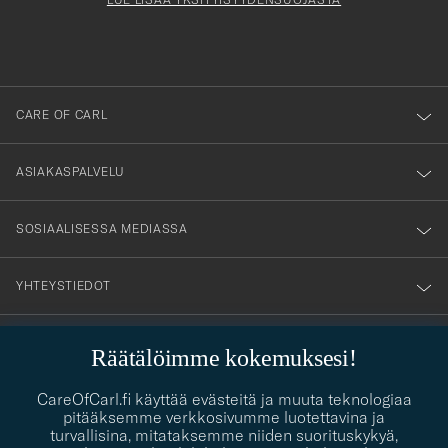
att
du
anmälde
dig
till
CARE OF CARL
vårt
nyhetsbrev!
ASIAKASPALVELU
SOSIAALISESSA MEDIASSA
YHTEYSTIEDOT
Räätälöimme kokemuksesi!
PUKEUTUMISNEUVONTA
CareOfCarl.fi käyttää evästeitä ja muuta teknologiaa
Kaipaatko apua oman tyylisi löytämiseen? Me autamme sinua
pitääksemme verkkosivumme luotettavina ja
contact@careofcarl.com
mielellämme!
turvallisina, mitataksemme niiden suorituskykyä,