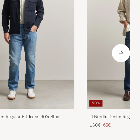
50%
im Regular Fit Jeans 90's Blue
-1 Nordic Denim Regular 
ta
ttu hinta
Tavallinen hinta
Alennettu hinta
130€
65€