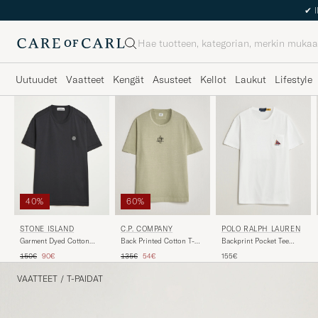
Haku
Uutuudet
Vaatteet
Kengät
Asusteet
Kellot
Laukut
Lifestyle
40%
60%
STONE ISLAND
C.P. COMPANY
POLO RALPH LAUREN
Garment Dyed Cotton
Back Printed Cotton T-
Backprint Pocket Tee
Jersey T-Shirt Black
Shirt Washed Green
Newport Bear/White
Tavallinen hinta
Alennettu hinta
Tavallinen hinta
Alennettu hinta
150€
90€
135€
54€
155€
VAATTEET
/
T-PAIDAT