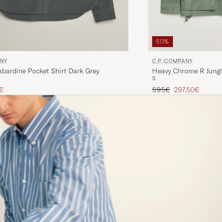
50%
ANY
C.P. COMPANY
bardine Pocket Shirt Dark Grey
Heavy Chrome R Jungl
S
 hinta
nnettu hinta
Tavallinen hinta
Alennettu hinta
€
595€
297,50€