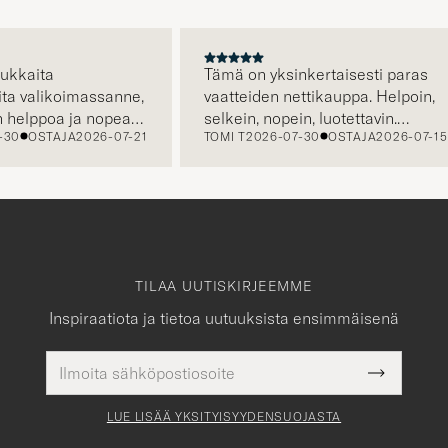
A
aita
Tämä on yksinkertaisesti paras
valikoimassanne,
vaatteiden nettikauppa. Helpoin,
lppoa ja nopeaa,
selkein, nopein, luotettavin.
OSTAJA
2026-07-21
TOMI T
2026-07-30
OSTAJA
2026-07-15
elustanne saa
Erityisen hienoa että kuljetus on
.
jo hinnassa, eli hinta jonka näet
on hinta jonka maksat. Plussaa
myös huikeasta valikoimasta.
TILAA UUTISKIRJEEMME
Inspiraatiota ja tietoa uutuuksista ensimmäisenä
Sähköpostiosoite
Pakollinen
Submit
tieto
Newslette
Form
LUE LISÄÄ YKSITYISYYDENSUOJASTA