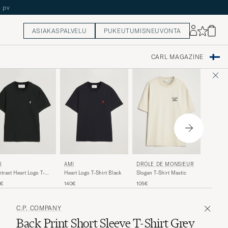
ASIAKASPALVELU
PUKEUTUMISNEUVONTA
CARL MAGAZINE
A.P.C.
AMI
I
DRÔLE DE MONSIEUR
Boxy Fit
Heart Logo T-Shirt Black
trast Heart Logo T-
Slogan T-Shirt Mastic
Heather
rt Black
130€
140€
0€
105€
C.P. COMPANY
Back Print Short Sleeve T-Shirt Grey