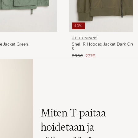
40%
C.P. COMPANY
e Jacket Green
Shell R Hooded Jacket Dark Gree
S
Tavallinen hinta
Alennettu hinta
395€
237€
Miten T-paitaa
hoidetaan ja