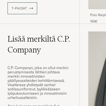
T-PAIDAT
Polo Ralp
Bear/Whit
155€
Lisää merkiltä C.P.
Company
C.P. Companyn, joka on ollut merkin
perustamisesta lähtien johtava
merkki innovatiivisten
päällysvaatteiden kehittämisessä.
Vaatteissa yhdistyvät vanhat
sotilasuniformut, tyylikkääseen
työpukeutumiseen ja innovatiivisiin
urheiluvaatteisiin.