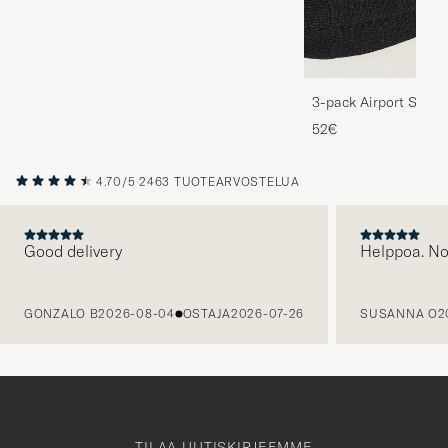
3-pack Airport Socks
Melange
52€
4.70/5
2463 TUOTEARVOSTELUA
Good delivery
Helppoa. N
EDELLINEN
GONZALO B
2026-08-04
OSTAJA
2026-07-26
SUSANNA O
2
TILAA UUTISKIRJEEMME