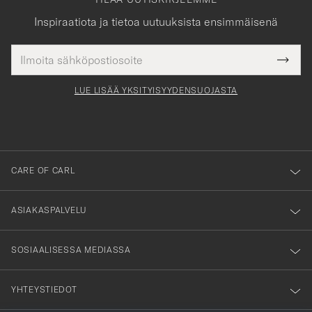
Inspiraatiota ja tietoa uutuuksista ensimmäisenä
Sähköpostiosoite
Tack
kollinen
Submi
för
tieto
Newsl
Form
LUE LISÄÄ YKSITYISYYDENSUOJASTA
att
du
anmälde
dig
till
CARE OF CARL
vårt
nyhetsbrev!
ASIAKASPALVELU
SOSIAALISESSA MEDIASSA
YHTEYSTIEDOT