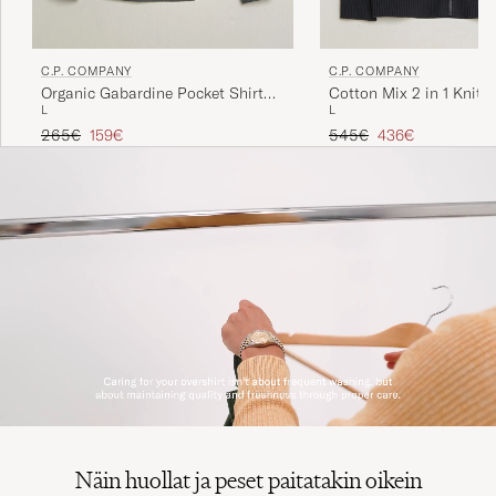
C.P. COMPANY
C.P. COMPANY
Organic Gabardine Pocket Shirt
Cotton Mix 2 in 1 Knitt
L
L
Dark Grey
Navy
Tavallinen hinta
Alennettu hinta
Tavallinen hinta
Alennettu hinta
265€
159€
545€
436€
Näin huollat ja peset paitatakin oikein