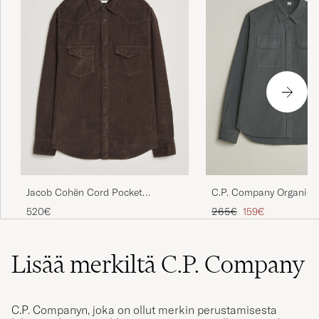
Jacob Cohën Cord Pocket
C.P. Company Organic 
Overshirt Brown
Pocket Shirt Dark Grey
Tavallinen hinta
Alennettu hinta
520€
265€
159€
Lisää merkiltä C.P. Company
C.P. Companyn, joka on ollut merkin perustamisesta