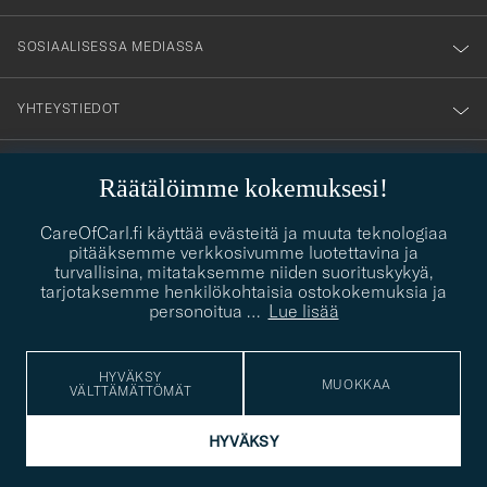
SOSIAALISESSA MEDIASSA
YHTEYSTIEDOT
Räätälöimme kokemuksesi!
PUKEUTUMISNEUVONTA
CareOfCarl.fi käyttää evästeitä ja muuta teknologiaa
Kaipaatko apua oman tyylisi löytämiseen? Me autamme sinua
pitääksemme verkkosivumme luotettavina ja
contact@careofcarl.com
mielellämme!
turvallisina, mitataksemme niiden suorituskykyä,
tarjotaksemme henkilökohtaisia ostokokemuksia ja
PUKEUTUMISNEUVONTA
personoitua
…
Lue lisää
HYVÄKSY
MUOKKAA
VÄLTTÄMÄTTÖMÄT
© Care of Carl 2026
HYVÄKSY