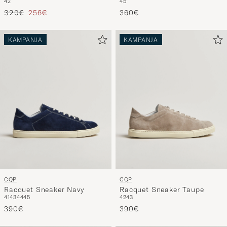
45
42
White
Tavallinen hinta
Alennettu hinta
360€
320€
256€
KAMPANJA
KAMPANJA
CQP
CQP
Racquet Sneaker Navy
Racquet Sneaker Taupe
41
43
44
45
42
43
390€
390€