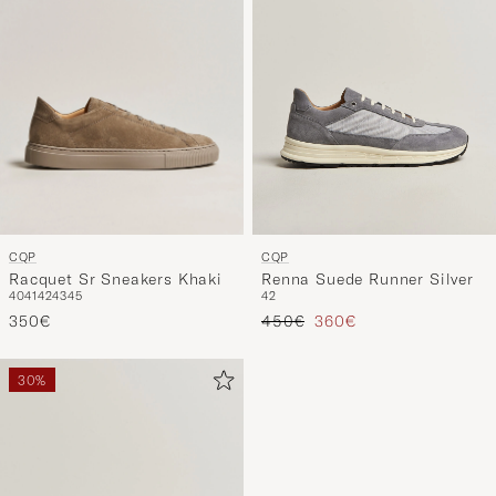
CQP
CQP
Racquet Sr Sneakers Khaki
Renna Suede Runner Silver
40
41
42
43
45
42
Tavallinen hinta
Alennettu hinta
350€
450€
360€
30%