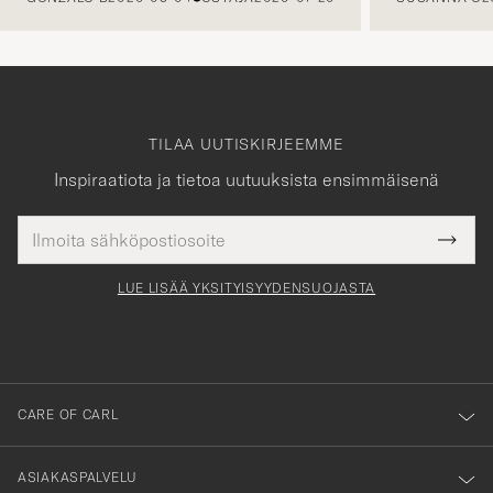
TILAA UUTISKIRJEEMME
Inspiraatiota ja tietoa uutuuksista ensimmäisenä
Sähköpostiosoite
Tack
kollinen
Submi
för
tieto
Newsl
Form
LUE LISÄÄ YKSITYISYYDENSUOJASTA
att
du
anmälde
dig
till
CARE OF CARL
vårt
nyhetsbrev!
ASIAKASPALVELU