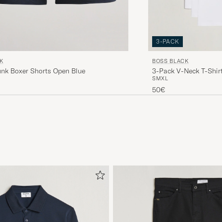
3-PACK
K
BOSS BLACK
unk Boxer Shorts Open Blue
3-Pack V-Neck T-Shir
S
M
XL
50€