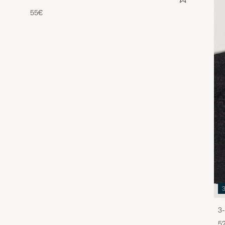
55€
3-
5