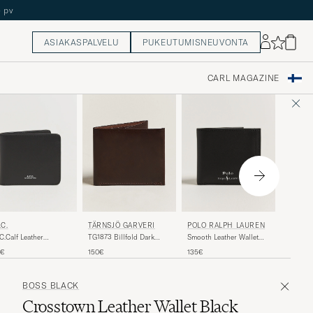
ASIAKASPALVELU
PUKEUTUMISNEUVONTA
CARL MAGAZINE
TÄRNS
TÄRNSJÖ GARVERI
.C.
POLO RALPH LAUREN
Key Wal
TG1873 Billfold Dark
.C.Calf Leather
Smooth Leather Wallet
Brown
letBlack
Black
135€
150€
5€
135€
BOSS BLACK
Crosstown Leather Wallet Black