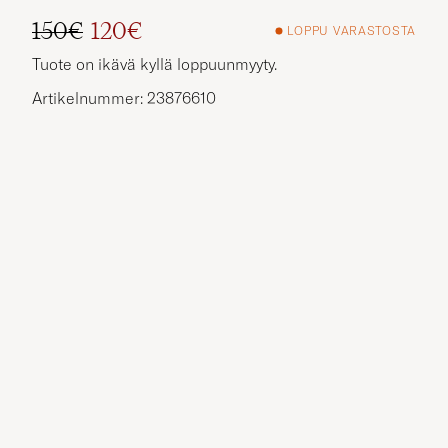
150€
120€
LOPPU VARASTOSTA
Tavallinen hinta
Alennettu hinta
Tuote on ikävä kyllä loppuunmyyty.
Artikelnummer: 23876610