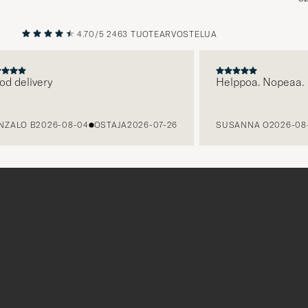
4.70/5
2463 TUOTEARVOSTELUA
EDELLINEN
SEURAAV
elivery
Helppoa. Nopeaa.
O B
2026-08-04
OSTAJA
2026-07-26
SUSANNA O
2026-08-03
Tack
för