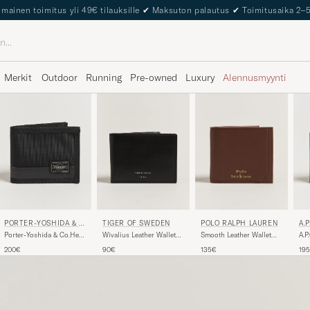
The Care of Carl Passport
Merkit
Outdoor
Running
Pre-owned
Luxury
Alennusmyynti
PORTER-YOSHIDA & C
TIGER OF SWEDEN
POLO RALPH LAUREN
A.P
O.
Porter-Yoshida & Co.Heat
Wivalius Leather Wallet
Smooth Leather Wallet
A.P
WalletBlack
Black
Saddle
Wal
200€
90€
135€
19