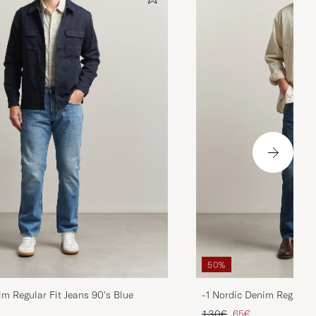
50%
im Regular Fit Jeans 90's Blue
-1 Nordic Denim Regular 
ta
ttu hinta
Tavallinen hinta
Alennettu hinta
130€
65€