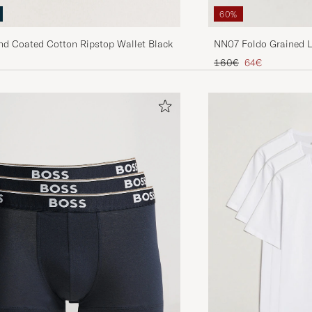
60%
and Coated Cotton Ripstop Wallet Black
NN07 Foldo Grained L
Tavallinen hinta
Alennettu hinta
160€
64€