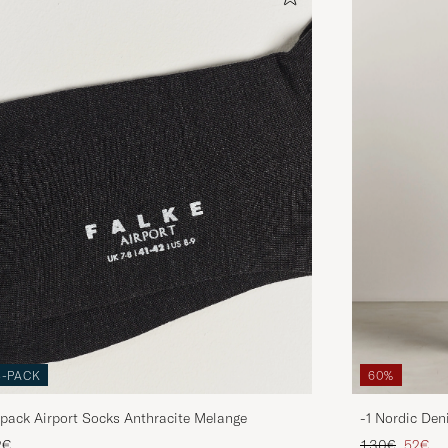
3-PACK
60%
pack Airport Socks Anthracite Melange
-1 Nordic Den
Tavallinen hin
Alenne
2€
130€
52€