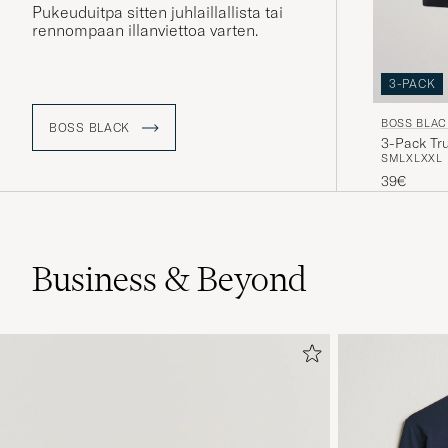
Pukeuduitpa sitten juhlaillallista tai
rennompaan illanviettoa varten.
3-PACK
BOSS BLAC
BOSS BLACK
3-Pack Tr
S
M
L
XL
XXL
39€
Business & Beyond