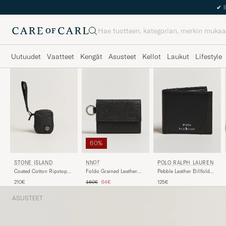
Haku
Uutuudet
Vaatteet
Kengät
Asusteet
Kellot
Laukut
Lifestyle
60%
POLO RALPH LAUREN
STONE ISLAND
NN07
Pebble Leather Billfold
Coated Cotton Ripstop
Foldo Grained Leather
Black
Wallet Black
Wallet Black
Tavallinen hinta
Alennettu hinta
125€
210€
160€
64€
ASUSTEET