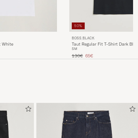
50%
BOSS BLACK
t White
Taut Regular Fit T-Shirt Dark Blue
S
M
Tavallinen hinta
Alennettu hinta
130€
65€