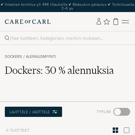
✔
Ilmainen toimitus yli 49€ tilauksille
✔
Maksuton palautus
✔
Toimitusaika
2–5 pv
Haku
DOCKERS
/
ALENNUSMYYNTI
Dockers: 30 % alennuksia
Aktivoi
TYYLINI
LAJITTELE / JAOTTELE
Minun
tyylini
0
TUOTTEET