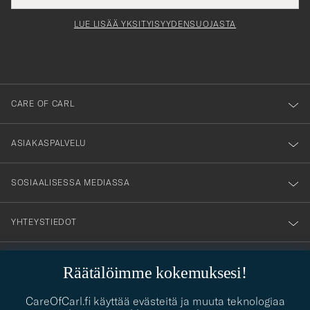
för
tieto
Newsl
Form
LUE LISÄÄ YKSITYISYYDENSUOJASTA
att
du
anmälde
dig
till
CARE OF CARL
vårt
nyhetsbrev!
ASIAKASPALVELU
SOSIAALISESSA MEDIASSA
YHTEYSTIEDOT
Räätälöimme kokemuksesi!
PUKEUTUMISNEUVONTA
CareOfCarl.fi käyttää evästeitä ja muuta teknologiaa
Kaipaatko apua oman tyylisi löytämiseen? Me autamme sinua