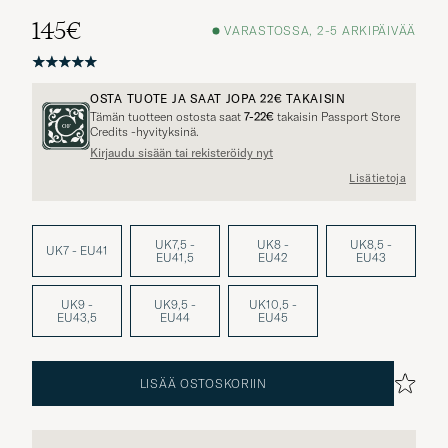
145€
VARASTOSSA, 2-5 ARKIPÄIVÄÄ
OSTA TUOTE JA SAAT JOPA
22€
TAKAISIN
Tämän tuotteen ostosta saat
7-22€
takaisin Passport Store
Credits -hyvityksinä.
Kirjaudu sisään tai rekisteröidy nyt
Lisätietoja
UK7,5 -
UK8 -
UK8,5 -
UK7 - EU41
EU41,5
EU42
EU43
UK9 -
UK9,5 -
UK10,5 -
EU43,5
EU44
EU45
LISÄÄ OSTOSKORIIN