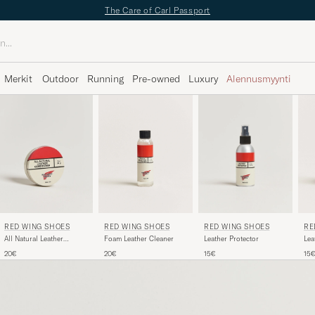
The Care of Carl Passport
Merkit
Outdoor
Running
Pre-owned
Luxury
Alennusmyynti
RE
RED WING SHOES
RED WING SHOES
RED WING SHOES
Lea
Foam Leather Cleaner
All Natural Leather
Leather Protector
Conditioner
15
20€
20€
15€