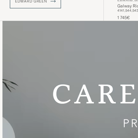
lopputulos.
EDWARD GREEN
Galway Ri
41
41,5
44,5
43
1 745€