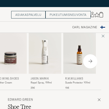
ASIAKASPALVELU
PUKEUTUMISNEUVONTA
CARL MAGAZINE
D WING SHOES
RED W
JASON MARKK
R.M.WILLIAMS
ther Cream
Shoe Cr
Repel Spray, 159ml
Suede Protector 100ml
€
15€
25€
15€
EDWARD GREEN
Shoe Tree