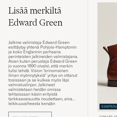
Lisää merkiltä
Edward Green
Jalkine valmistaja Edward Green
esittäytyy yhtenä Pohjois-Hamptonin
ja koko Englannin parhaana
perinteisten jalkineiden valmistajana.
Aivan kuten perustaja Edward Green
jo vuonna 1890 oivalsi, että merkin
tulisi tehdä. Vision "erinomainen
ilman myönnytyksiä" yritys on ottanut
tosissaan ja se kulkee myös läpi
valmistuslinjan. Jalkineet
valmistetaan heidän omissa
tehtaissaan käsin erityistä
tarkkaavaisuutta noudattaen, aina
leikkuuvaiheesta kengän
KAMPAN
viimeistelyyn. Tällöin voitaan taata
asiakkaalle paras mahdollinen
EDWARD G