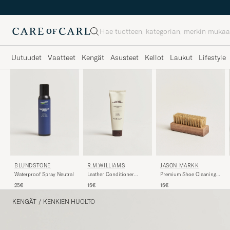
Haku
Uutuudet
Vaatteet
Kengät
Asusteet
Kellot
Laukut
Lifestyle
R.M.WILLIAMS
JASON MARKK
BLUNDSTONE
Leather Conditioner
Premium Shoe Cleaning
Waterproof Spray Neutral
100ml
Brush
15€
15€
25€
KENGÄT
/
KENKIEN HUOLTO