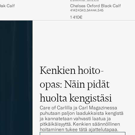
Oak Calf
Chelsea Oxford Black Calf
41
42
43
43,5
44
44,5
45
1 410€
Kenkien hoito-
opas: Näin pidät
huolta kengistäsi
Care of Carlilla ja Carl Magazinessa
puhutaan paljon laadukkaista kengistä
ja kannatetaan vahvasti laatua ja
pitkäikäisyyttä. Kenkien säännöllinen
hoitaminen tukee tätä ajattelutapaa.