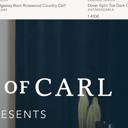
dgeway Boot Rosewood Country Calf
Dover Split Toe Dark 
,5
44
41
41,5
42
43,5
44,5
1 410€