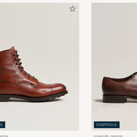
JA
KAMPANJA
REEN
EDWARD GREEN