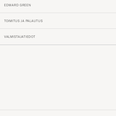
EDWARD GREEN
Sko træ i matchende størrelse
SNEZANA H
OSTETTU OSOITTEESSA CAREOFCARL.DK
TOIMITUS JA PALAUTUS
VALMISTAJATIEDOT