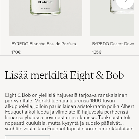
BYREDO Blanche Eau de Parfum
BYREDO Desert Dawn E
50ml
Parfum 50ml
170€
165€
Lisää merkiltä Eight & Bob
Eight & Bob on ylellisiä hajuvesiä tarjoava ranskalainen
parfyymitalo. Merkki juontaa juurensa 1900-luvun
alkupuolelle, jolloin pariisilaisen aristokraatin poika Albert
Fouquet alkoi luoda ja viimeistellä hajuvesiä perheensä
linnassa yhdessä hovimestarinsa kanssa. Tuoksuista tuli
nopeasti kuuluisia, mutta kysyntä ja suosio pääsivät
vauhtiin vasta, kun Fouquet tapasi nuoren amerikkalaisen
opiskelijan John F. Kennedyn.