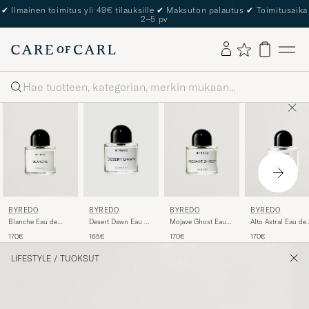
✔
Ilmainen toimitus yli 49€ tilauksille
✔
Maksuton palautus
✔
Toimitusaika
2–5 pv
Haku
BYREDO
BYREDO
BYREDO
BYREDO
Blanche Eau de
Desert Dawn Eau de
Mojave Ghost Eau
Alto Astral Eau de
Parfum 50ml
Parfum 50ml
de Parfum 50ml
Parfum 50ml
170€
165€
170€
170€
LIFESTYLE
/
TUOKSUT