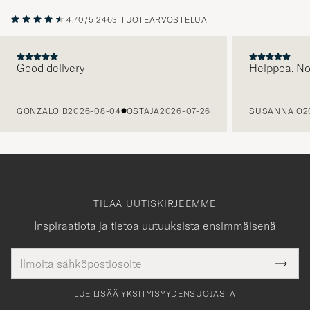
4.70/5
2463 TUOTEARVOSTELUA
Good delivery
Helppoa. N
EDELLINEN
GONZALO B
2026-08-04
OSTAJA
2026-07-26
SUSANNA O
2
TILAA UUTISKIRJEEMME
Inspiraatiota ja tietoa uutuuksista ensimmäisenä
Sähköpostiosoite
Tack
kollinen
Submi
för
tieto
Newsl
Form
LUE LISÄÄ YKSITYISYYDENSUOJASTA
att