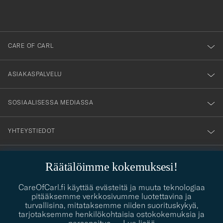
du
anmälde
dig
till
CARE OF CARL
vårt
nyhetsbrev!
ASIAKASPALVELU
SOSIAALISESSA MEDIASSA
YHTEYSTIEDOT
Räätälöimme kokemuksesi!
PUKEUTUMISNEUVONTA
CareOfCarl.fi käyttää evästeitä ja muuta teknologiaa
Kaipaatko apua oman tyylisi löytämiseen? Me autamme sinua
pitääksemme verkkosivumme luotettavina ja
contact@careofcarl.com
mielellämme!
turvallisina, mitataksemme niiden suorituskykyä,
tarjotaksemme henkilökohtaisia ostokokemuksia ja
PUKEUTUMISNEUVONTA