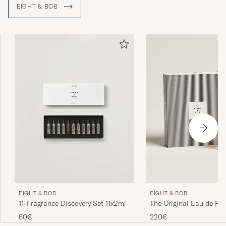
EIGHT & BOB
Nimi ”Eight & Bob” tulee merkin ensimmäisestä, JFK:ltä
saamastaan tilauksesta, joka kuului seuraavasti: ”Eight
samples, and if your production allows, another one for
Bob”.
EIGHT & BOB
EIGHT & BOB
The Original Eau de Pa
11-Fragrance Discovery Set 11x2ml
220€
60€