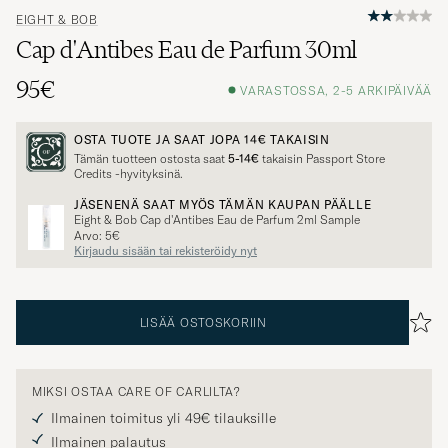
EIGHT & BOB
Cap d'Antibes Eau de Parfum 30ml
95€
VARASTOSSA, 2-5 ARKIPÄIVÄÄ
OSTA TUOTE JA SAAT JOPA
14€
TAKAISIN
Tämän tuotteen ostosta saat
5-14€
takaisin Passport Store
Credits -hyvityksinä.
JÄSENENÄ SAAT MYÖS TÄMÄN KAUPAN PÄÄLLE
Eight & Bob Cap d'Antibes Eau de Parfum 2ml Sample
Arvo: 5€
Kirjaudu sisään tai rekisteröidy nyt
LISÄÄ OSTOSKORIIN
MIKSI OSTAA CARE OF CARLILTA?
Ilmainen toimitus yli 49€ tilauksille
Ilmainen palautus