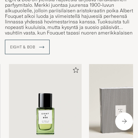
parfyymitalo. Merkki juontaa juurensa 1900-luvun
alkupuolelle, jolloin pariisilaisen aristokraatin poika Albert
Fouquet alkoi luoda ja viimeistellä hajuvesiä perheensä
linnassa yhdessä hovimestarinsa kanssa. Tuoksuista tuli
nopeasti kuuluisia, mutta kysyntä ja suosio pääsivät
vauhtiin vasta, kun Fouquet tapasi nuoren amerikkalaisen
opiskelijan John F. Kennedyn.
EIGHT & BOB
Nimi ”Eight & Bob” tulee merkin ensimmäisestä, JFK:ltä
saamastaan tilauksesta, joka kuului seuraavasti: ”Eight
samples, and if your production allows, another one for
Bob”.