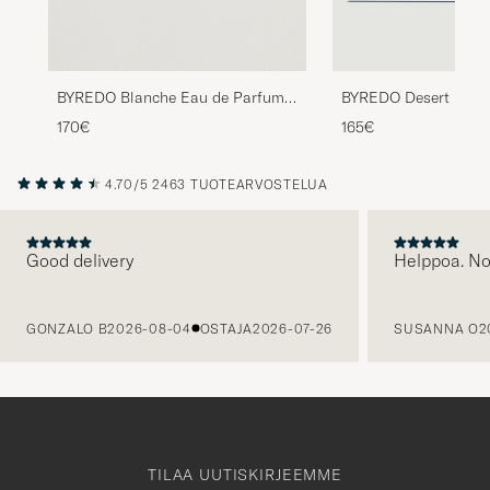
BYREDO Blanche Eau de Parfum
BYREDO Desert Dawn
50ml
Parfum 50ml
170€
165€
4.70/5
2463 TUOTEARVOSTELUA
Good delivery
Helppoa. N
EDELLINEN
GONZALO B
2026-08-04
OSTAJA
2026-07-26
SUSANNA O
2
TILAA UUTISKIRJEEMME