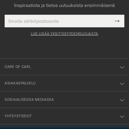
Inspiraatiota ja tietoa uutuuksista ensimmäisenä
Sähköpostiosoite
Tack
kollinen
Submi
för
tieto
Newsl
Form
LUE LISÄÄ YKSITYISYYDENSUOJASTA
att
du
anmälde
dig
till
CARE OF CARL
vårt
nyhetsbrev!
ASIAKASPALVELU
SOSIAALISESSA MEDIASSA
YHTEYSTIEDOT