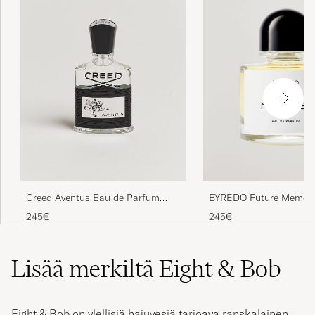
Creed Aventus Eau de Parfum
BYREDO Future Memori
50ml
Parfum 100ml
245€
245€
Lisää merkiltä Eight & Bob
Eight & Bob on ylellisiä hajuvesiä tarjoava ranskalainen