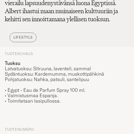
vierailu lapsuudenystävänsä luona Egyptissä.
Albert ihastui maan muinaiseen kulttuuriin ja
kehitti sen innoittamana ylellisen tuoksun.
LIFESTYLE
TUOTEKUVAUS
Tuoksu
Latvatuoksu: Sitruuna, laventeli, sammal
Sydäntuoksu: Kardemumma, muskottipähkinä
Pohjatuoksu: Nahka, patsuli, santelipuu
• Egypt - Eau de Parfum Spray 100 ml.
• Valmistusmaa Espanja.
• Toimitetaan lasipullossa.
TUOTENUMERO