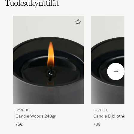
Tuoksukynttilät
BYREDO
BYREDO
Candle Woods 240gr
Candle Bibliothèque 
75€
78€