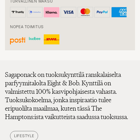
TURVALLINEN MAKSU
NOPEA TOIMITUS
Sagaponack on tuoksukynttilä ranskalaiselta
parfyymitalolta Eight & Bob. Kynttilä on
valmistettu 100% kasvipohjaisesta vahasta.
Tuoksukokoelma, jonka inspiraatio tulee
eripuolilta maailmaa, kuten tässä The
Hamptons:ista vaikutteista saadussa tuoksussa.
LIFESTYLE