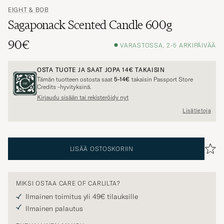
EIGHT & BOB
Sagaponack Scented Candle 600g
90€
VARASTOSSA, 2-5 ARKIPÄIVÄÄ
OSTA TUOTE JA SAAT JOPA
14€
TAKAISIN
Tämän tuotteen ostosta saat
5-14€
takaisin Passport Store
Credits -hyvityksinä.
Kirjaudu sisään tai rekisteröidy nyt
Lisätietoja
LISÄÄ OSTOSKORIIN
MIKSI OSTAA CARE OF CARLILTA?
Ilmainen toimitus yli 49€ tilauksille
Ilmainen palautus