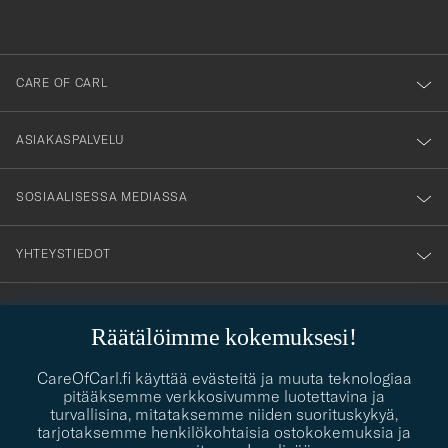
du
anmälde
dig
till
CARE OF CARL
vårt
nyhetsbrev!
ASIAKASPALVELU
SOSIAALISESSA MEDIASSA
YHTEYSTIEDOT
Räätälöimme kokemuksesi!
PUKEUTUMISNEUVONTA
Kaipaatko apua oman tyylisi löytämiseen? Me autamme sinua
CareOfCarl.fi käyttää evästeitä ja muuta teknologiaa
contact@careofcarl.com
mielellämme!
pitääksemme verkkosivumme luotettavina ja
turvallisina, mitataksemme niiden suorituskykyä,
PUKEUTUMISNEUVONTA
tarjotaksemme henkilökohtaisia ostokokemuksia ja