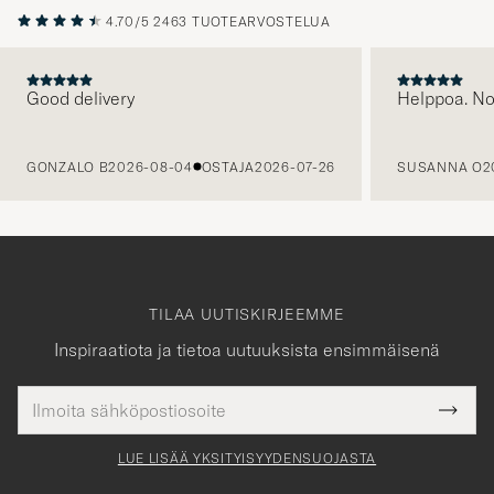
4.70/5
2463 TUOTEARVOSTELUA
Good delivery
Helppoa. N
EDELLINEN
GONZALO B
2026-08-04
OSTAJA
2026-07-26
SUSANNA O
2
TILAA UUTISKIRJEEMME
Inspiraatiota ja tietoa uutuuksista ensimmäisenä
Sähköpostiosoite
Tack
kollinen
Submi
för
tieto
Newsl
Form
LUE LISÄÄ YKSITYISYYDENSUOJASTA
att