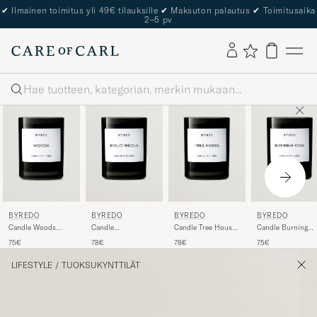
✔
Ilmainen toimitus yli 49€ tilauksille
✔
Maksuton palautus
✔
Toimitusaika
2–5 pv
Haku
BYREDO
BYREDO
BYREDO
BYREDO
Candle Woods
Candle
Candle Tree House
Candle Burning
240gr
Bibliothèque 240gr
240gr
Rose 240gr
75€
78€
78€
75€
LIFESTYLE
/
TUOKSUKYNTTILÄT