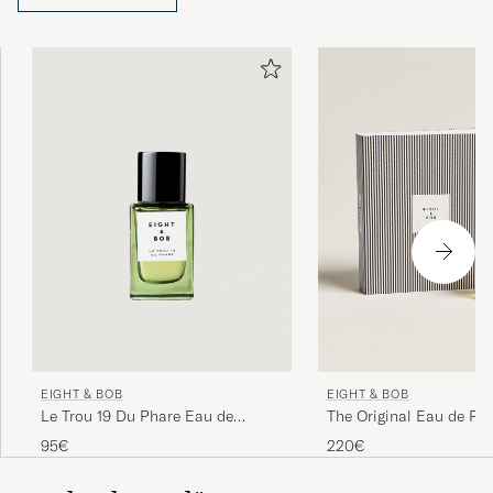
saamastaan tilauksesta, joka kuului seuraavasti: ”Eight
samples, and if your production allows, another one for
Bob”.
EIGHT & BOB
EIGHT & BOB
The Original Eau de Pa
Le Trou 19 Du Phare Eau de
Parfum 30ml
220€
95€