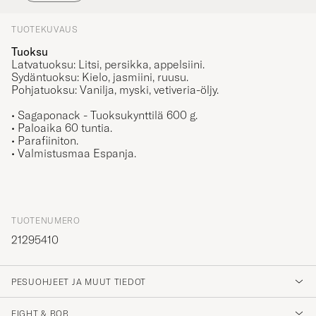
TUOTEKUVAUS
Tuoksu
Latvatuoksu: Litsi, persikka, appelsiini.
Sydäntuoksu: Kielo, jasmiini, ruusu.
Pohjatuoksu: Vanilja, myski, vetiveria-öljy.
• Sagaponack - Tuoksukynttilä 600 g.
• Paloaika 60 tuntia.
• Parafiiniton.
• Valmistusmaa Espanja.
TUOTENUMERO
21295410
PESUOHJEET JA MUUT TIEDOT
EIGHT & BOB