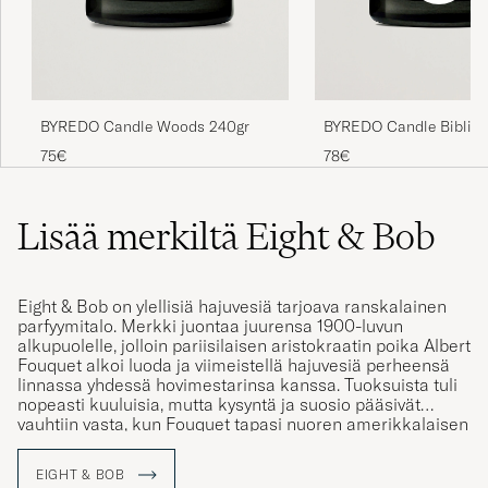
BYREDO Candle Woods 240gr
BYREDO Candle Biblio
240gr
75€
78€
Lisää merkiltä Eight & Bob
Eight & Bob on ylellisiä hajuvesiä tarjoava ranskalainen
parfyymitalo. Merkki juontaa juurensa 1900-luvun
alkupuolelle, jolloin pariisilaisen aristokraatin poika Albert
Fouquet alkoi luoda ja viimeistellä hajuvesiä perheensä
linnassa yhdessä hovimestarinsa kanssa. Tuoksuista tuli
nopeasti kuuluisia, mutta kysyntä ja suosio pääsivät
vauhtiin vasta, kun Fouquet tapasi nuoren amerikkalaisen
opiskelijan John F. Kennedyn.
EIGHT & BOB
Nimi ”Eight & Bob” tulee merkin ensimmäisestä, JFK:ltä