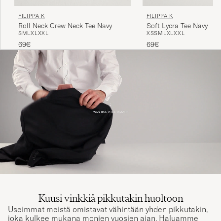
FILIPPA K
FILIPPA K
Roll Neck Crew Neck Tee Navy
Soft Lycra Tee Navy
S
M
L
XL
XXL
XS
S
M
L
XL
XXL
69€
69€
Kuusi vinkkiä pikkutakin huoltoon
Useimmat meistä omistavat vähintään yhden pikkutakin,
joka kulkee mukana monien vuosien ajan. Haluamme