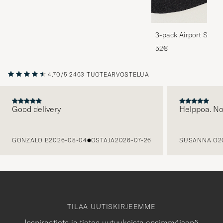
3-pack Airport Socks
Melange
52€
4.70/5
2463 TUOTEARVOSTELUA
Good delivery
Helppoa. N
EDELLINEN
GONZALO B
2026-08-04
OSTAJA
2026-07-26
SUSANNA O
2
TILAA UUTISKIRJEEMME
Inspiraatiota ja tietoa uutuuksista ensimmäisenä