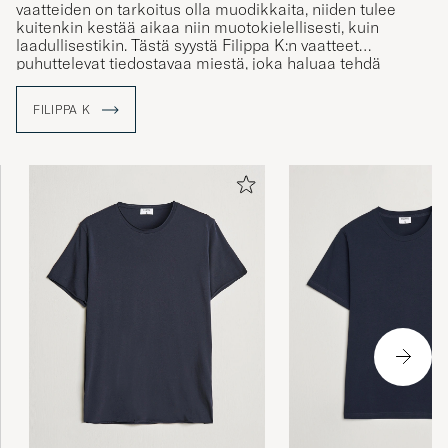
vaatteiden on tarkoitus olla muodikkaita, niiden tulee
kuitenkin kestää aikaa niin muotokielellisesti, kuin
laadullisestikin. Tästä syystä Filippa K:n vaatteet
puhuttelevat tiedostavaa miestä, joka haluaa tehdä
kestäviä valintoja.
FILIPPA K
Merkki on perustettu 1993 Tukholmassa, Ruotsissa ja yksi
merkin perustajista oli Filippa Knutsson, kenen mukaan
yritys on nimetty. Merkin ensimmäinen miestenmallisto
julkaistiin 1998 perustuen yrityksen perusarvoihin tyyliin,
yksinkertaisuuteen ja laadukkuuteen.