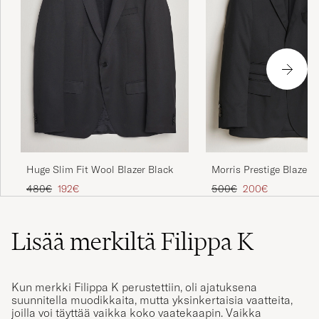
Huge Slim Fit Wool Blazer Black
Morris Prestige Blazer 
Tavallinen hinta
Alennettu hinta
Tavallinen hinta
Alennettu hinta
480€
192€
500€
200€
Lisää merkiltä Filippa K
Kun merkki Filippa K perustettiin, oli ajatuksena
suunnitella muodikkaita, mutta yksinkertaisia vaatteita,
joilla voi täyttää vaikka koko vaatekaapin. Vaikka