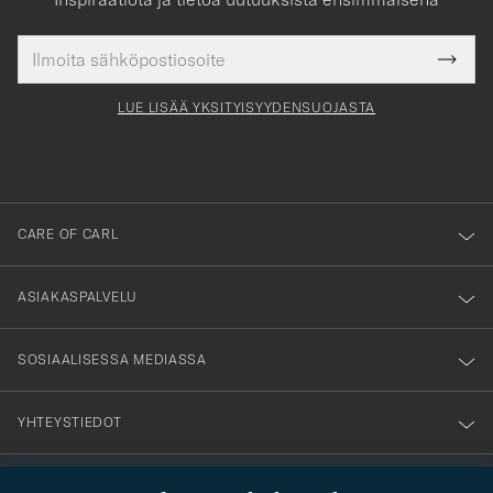
Sähköpostiosoite
Tack
kollinen
Submi
för
tieto
Newsl
Form
LUE LISÄÄ YKSITYISYYDENSUOJASTA
att
du
anmälde
dig
till
CARE OF CARL
vårt
nyhetsbrev!
ASIAKASPALVELU
SOSIAALISESSA MEDIASSA
YHTEYSTIEDOT