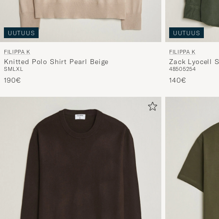
UUTUUS
UUTUUS
FILIPPA K
FILIPPA K
Knitted Polo Shirt Pearl Beige
Zack Lyocell S
S
M
L
XL
48
50
52
54
190€
140€