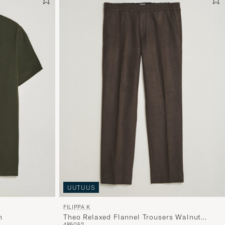
UUTUUS
FILIPPA K
n
Theo Relaxed Flannel Trousers Walnut
48
50
52