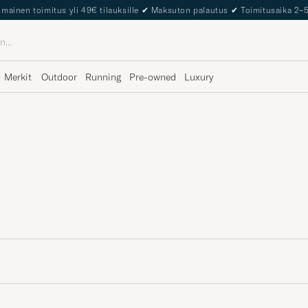
The Care of Carl Passport
Merkit
Outdoor
Running
Pre-owned
Luxury