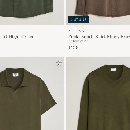
UUTUUS
FILIPPA K
hirt Night Green
Zack Lyocell Shirt Ebony Bro
46
48
50
52
54
140€