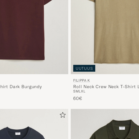
UUTUUS
FILIPPA K
Shirt Dark Burgundy
Roll Neck Crew Neck T-Shirt L
S
M
L
XL
Green
60€