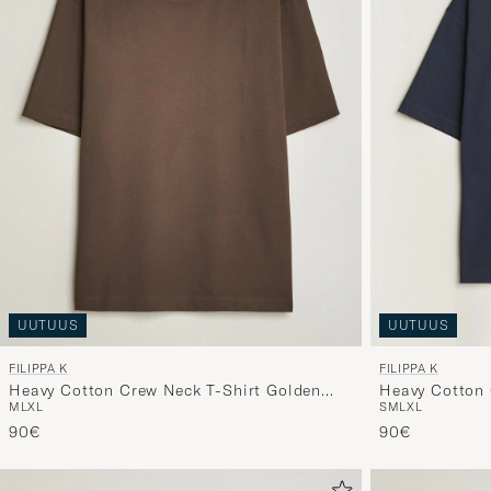
UUTUUS
UUTUUS
FILIPPA K
FILIPPA K
Heavy Cotton Crew Neck T-Shirt Golden
Heavy Cotton 
M
L
XL
S
M
L
XL
Brown
90€
90€