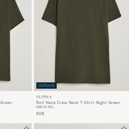
UUTUUS
FILIPPA K
 Green
Roll Neck Crew Neck T-Shirt Night Green
S
M
L
XL
XXL
60€