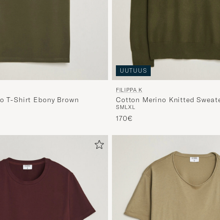
UUTUUS
FILIPPA K
lo T-Shirt Ebony Brown
Cotton Merino Knitted Sweat
S
M
L
XL
Green
170€