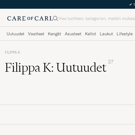
Haku
Uutuudet
Vaatteet
Kengät
Asusteet
Kellot
Laukut
Lifestyle
FILIPPA K
27
Filippa K: Uutuudet