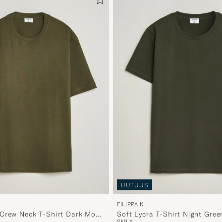
UUTUUS
FILIPPA K
Crew Neck T-Shirt Dark Moss
Soft Lycra T-Shirt Night Gree
S
M
L
XL