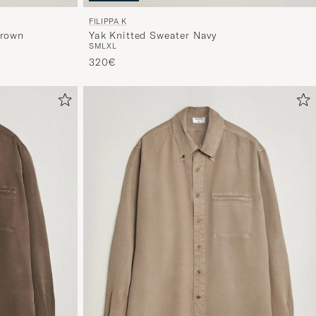
FILIPPA K
Brown
Yak Knitted Sweater Navy
S
M
L
XL
320€