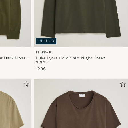
UUTUUS
FILIPPA K
er Dark Moss
Luke Lycra Polo Shirt Night Green
S
M
L
XL
120€