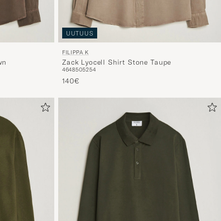
UUTUUS
FILIPPA K
wn
Zack Lyocell Shirt Stone Taupe
46
48
50
52
54
140€