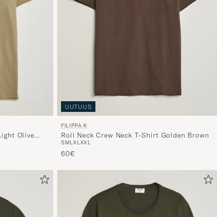
UUTUUS
FILIPPA K
ight Olive
Roll Neck Crew Neck T-Shirt Golden Brown
S
M
L
XL
XXL
60€