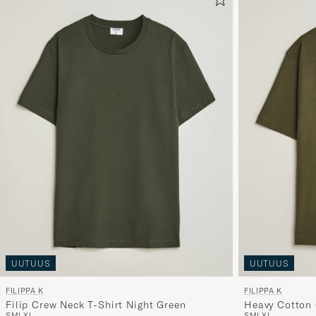
UUTUUS
UUTUUS
FILIPPA K
FILIPPA K
Filip Crew Neck T-Shirt Night Green
Heavy Cotton 
S
M
L
XL
S
M
L
XL