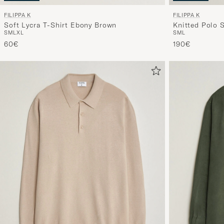
FILIPPA K
FILIPPA K
Soft Lycra T-Shirt Ebony Brown
Knitted Polo 
S
M
L
XL
S
M
L
60€
190€