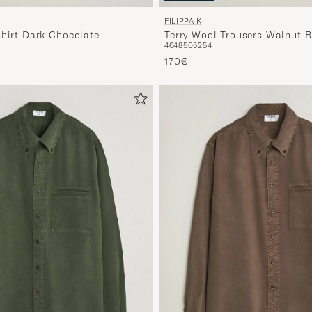
FILIPPA K
Shirt Dark Chocolate
Terry Wool Trousers Walnut 
46
48
50
52
54
170€