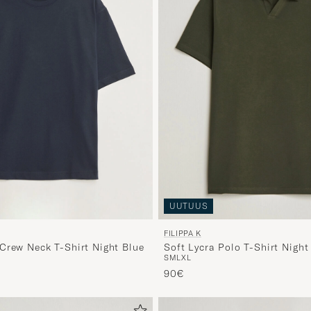
UUTUUS
FILIPPA K
Crew Neck T-Shirt Night Blue
Soft Lycra Polo T-Shirt Night
S
M
L
XL
90€