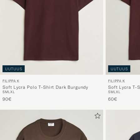
UUTUUS
UUTUUS
FILIPPA K
FILIPPA K
Soft Lycra Polo T-Shirt Dark Burgundy
Soft Lycra T-
S
M
L
XL
S
M
L
XL
90€
60€