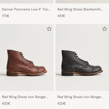
Danner Panorama Low 4" Trail
Red Wing Shoes Blacksmith
Boot Black/Olive
Boot Copper Rough/Though
170€
410€
Leather
Red Wing Shoes Iron Ranger
Red Wing Shoes Iron Ranger
Boot Amber Harness
Boot Black Harness
420€
420€