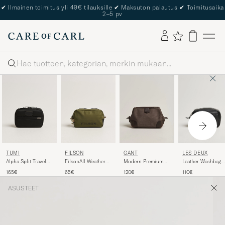
✔
Ilmainen toimitus yli 49€ tilauksille
✔
Maksuton palautus
✔
Toimitusaika
2–5 pv
Haku
LES DEUX
TUMI
FILSON
GANT
Leather Washbag
Alpha Split Travel
FilsonAll Weather
Modern Premium
Black
Kit Black
Travel PackOlive
Canvas Washbag
110€
165€
65€
120€
Faded Taupe
ASUSTEET