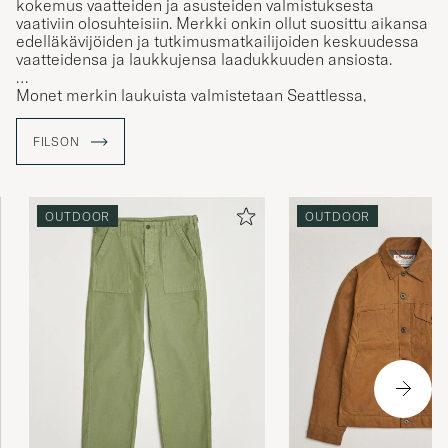
kokemus vaatteiden ja asusteiden valmistuksesta
vaativiin olosuhteisiin. Merkki onkin ollut suosittu aikansa
edelläkävijöiden ja tutkimusmatkailijoiden keskuudessa
vaatteidensa ja laukkujensa laadukkuuden ansiosta.
Monet merkin laukuista valmistetaan Seattlessa,
Washingtonissa merkin omalla tehtaalla, jonka perustaja
Clinton C. Filson rakennutti vuonna 1897 Amerikan
FILSON
kultaryntäyksen aikana.
OUTDOOR
OUTDOOR