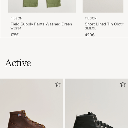
FILSON
FILSON
Short Lined Tin Cloth C
Field Supply Pants Washed Green
S
M
L
XL
W32
34
Dark Tan
420€
175€
Active