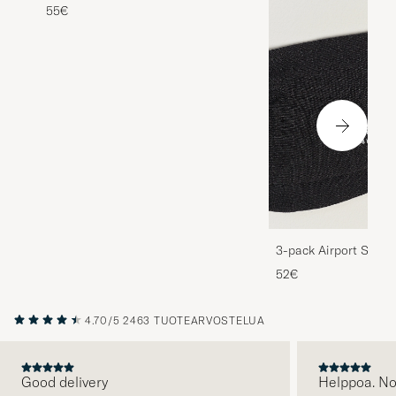
55€
3-pack Airport Socks
Melange
52€
4.70/5
2463 TUOTEARVOSTELUA
Good delivery
Helppoa. N