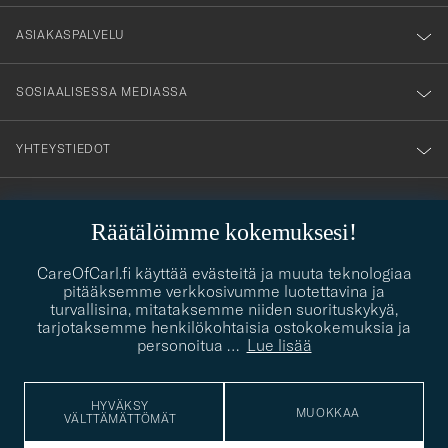
vårt
nyhetsbrev!
ASIAKASPALVELU
SOSIAALISESSA MEDIASSA
YHTEYSTIEDOT
Räätälöimme kokemuksesi!
PUKEUTUMISNEUVONTA
Kaipaatko apua oman tyylisi löytämiseen? Me autamme sinua
CareOfCarl.fi käyttää evästeitä ja muuta teknologiaa
contact@careofcarl.com
mielellämme!
pitääksemme verkkosivumme luotettavina ja
turvallisina, mitataksemme niiden suorituskykyä,
PUKEUTUMISNEUVONTA
tarjotaksemme henkilökohtaisia ostokokemuksia ja
personoitua
…
Lue lisää
HYVÄKSY
© Care of Carl 2026
MUOKKAA
VÄLTTÄMÄTTÖMÄT