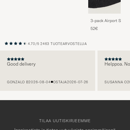
3-pack Airport Socks
Melange
52€
4.70/5
2463 TUOTEARVOSTELUA
Good delivery
Helppoa. N
EDELLINEN
GONZALO B
2026-08-04
OSTAJA
2026-07-26
SUSANNA O
2
TILAA UUTISKIRJEEMME
Inspiraatiota ja tietoa uutuuksista ensimmäisenä