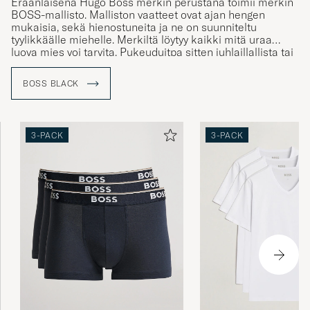
BOSS-mallisto. Malliston vaatteet ovat ajan hengen
mukaisia, sekä hienostuneita ja ne on suunniteltu
tyylikkäälle miehelle. Merkiltä löytyy kaikki mitä uraa
luova mies voi tarvita. Pukeuduitpa sitten juhlaillallista tai
rennompaan illanviettoa varten.
BOSS BLACK
3-PACK
3-PACK