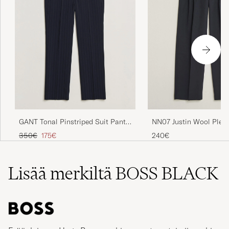
GANT Tonal Pinstriped Suit Pants
NN07 Justin Wool Pleat
Evening Blue
Trousers Deep Navy
Tavallinen hinta
Alennettu hinta
350€
175€
240€
Lisää merkiltä BOSS BLACK
Eräänlaisena Hugo Boss merkin perustana toimii merkin