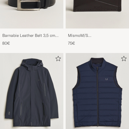
Barnabie Leather Belt 3,5 cm
MismoM/S
Black
CardholderNavy/Dark Brown
80€
75€