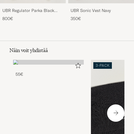
UBR Regulator Parka Black
UBR Sonic Vest Navy
Storm
800€
350€
Näin voit yhdistää
3-PACK
55€