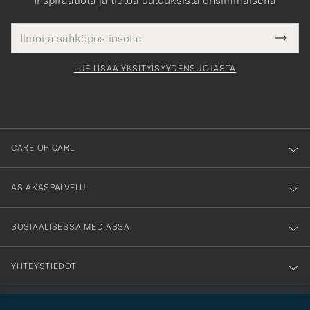
Sähköpostiosoite
Tack
kollinen
Submi
för
tieto
Newsl
Form
LUE LISÄÄ YKSITYISYYDENSUOJASTA
att
du
anmälde
dig
till
CARE OF CARL
vårt
nyhetsbrev!
ASIAKASPALVELU
SOSIAALISESSA MEDIASSA
YHTEYSTIEDOT