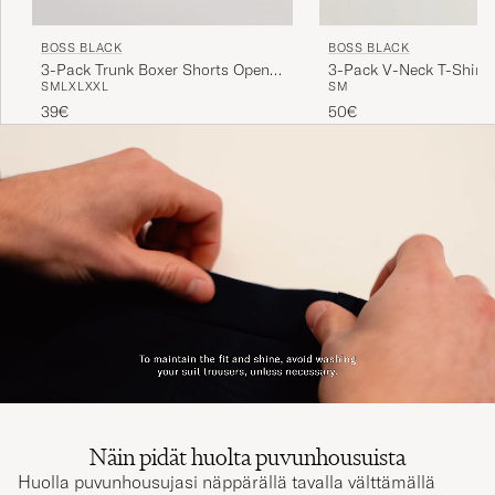
BOSS BLACK
BOSS BLACK
3-Pack Trunk Boxer Shorts Open
3-Pack V-Neck T-Shirt 
S
M
L
XL
XXL
S
M
Blue
39€
50€
Näin pidät huolta puvunhousuista
Huolla puvunhousujasi näppärällä tavalla välttämällä
mahdollista vaatteen pesua pesukoneessa. Opastamme,