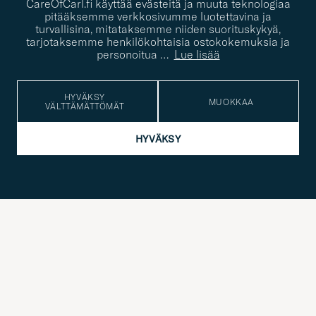
CareOfCarl.fi käyttää evästeitä ja muuta teknologiaa
pitääksemme verkkosivumme luotettavina ja
turvallisina, mitataksemme niiden suorituskykyä,
tarjotaksemme henkilökohtaisia ostokokemuksia ja
personoitua
…
Lue lisää
Untuvaliivit,
MONCLER:
1 170€
HYVÄKSY
MUOKKAA
VÄLTTÄMÄTTÖMÄT
Lyhythihaiset pikeepaidat,
:
345€
HYVÄKSY
4.70/5
2463 TUOTEARVOSTELUA
Good delivery
Helppoa. N