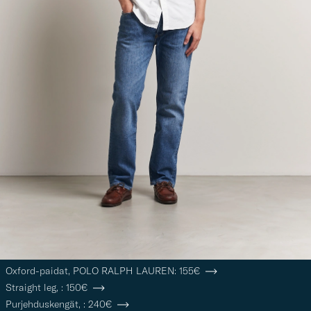
Oxford-paidat,
POLO RALPH LAUREN:
155€
Straight leg,
:
150€
Purjehduskengät,
:
240€