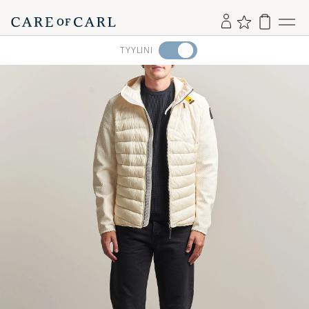
Aktivoi
TYYLINI
Minun
tyylini
Tyylineuvonnan
avulla
ja
saat
omaan
tyyliisi
sopivan
lajittelun
tuotteille