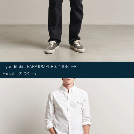
Hybriditakit,
PARAJUMPERS:
440€
Farkut,
:
220€