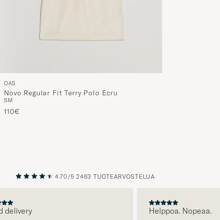
OAS
Novo Regular Fit Terry Polo Ecru
S
M
110€
4.70/5
2463 TUOTEARVOSTELUA
EDELLINEN
SEURAAV
livery
Helppoa. Nopeaa.