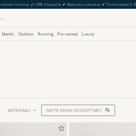
lmainen toimitus yli 49€ tilauksille
✔
Maksuton palautus
✔
Toimitusaika 2–
Merkit
Outdoor
Running
Pre-owned
Luxury
MATERIAALI
NÄYTÄ KAIKKI SUODATTIMET