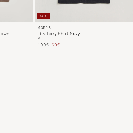
40%
MORRIS
Brown
Lily Terry Shirt Navy
M
Tavallinen hinta
Alennettu hinta
100€
60€