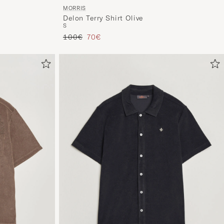
MORRIS
Delon Terry Shirt Olive
S
Tavallinen hinta
Alennettu hinta
100€
70€