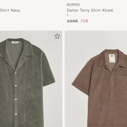
MORRIS
Shirt Navy
Delon Terry Shirt Khaki
L
ta
tu hinta
Tavallinen hinta
Alennettu hinta
100€
70€