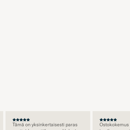
Tämä on yksinkertaisesti paras
Ostokokemus oli er