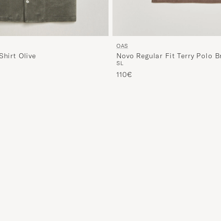
OAS
Shirt Olive
Novo Regular Fit Terry Polo 
S
L
ta
tu hinta
110€