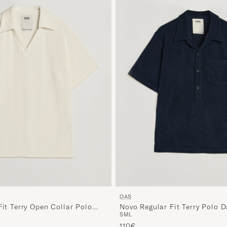
OAS
Fit Terry Open Collar Polo
Novo Regular Fit Terry Polo D
S
M
L
110€