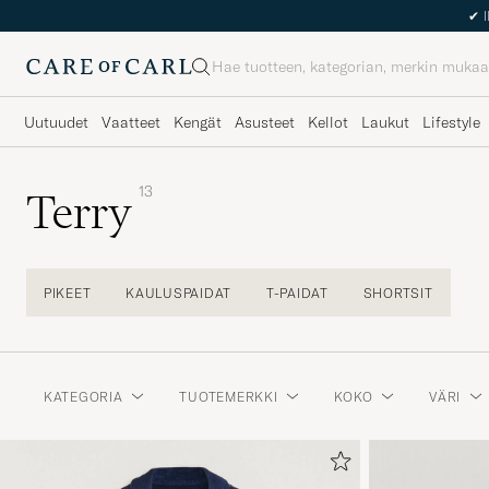
✔
I
Haku
Uutuudet
Vaatteet
Kengät
Asusteet
Kellot
Laukut
Lifestyle
13
Terry
PIKEET
KAULUSPAIDAT
T-PAIDAT
SHORTSIT
KATEGORIA
TUOTEMERKKI
KOKO
VÄRI