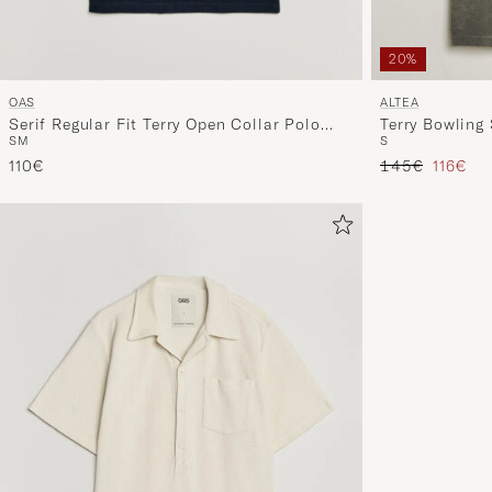
20%
OAS
ALTEA
Serif Regular Fit Terry Open Collar Polo
Terry Bowling 
S
M
S
Dark Blue
Tavallinen hin
Alennet
110€
145€
116€