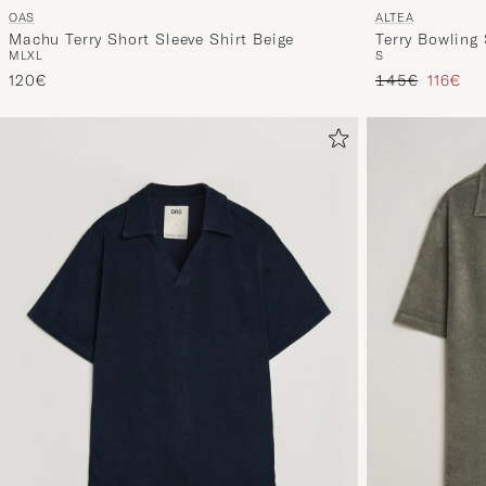
OAS
ALTEA
Machu Terry Short Sleeve Shirt Beige
Terry Bowling 
M
L
XL
S
Tavallinen hin
Alennet
120€
145€
116€