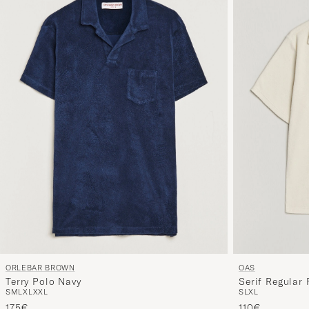
ORLEBAR BROWN
OAS
Terry Polo Navy
Serif Regular 
S
M
L
XL
XXL
S
L
XL
Ecru
175€
110€