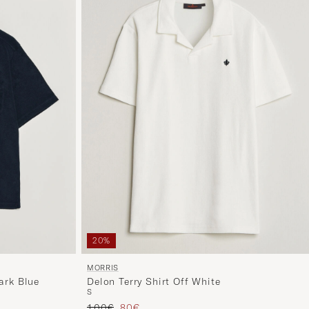
avulla
ja
saat
omaan
tyyliisi
sopivan
lajittelun
tuotteille
20%
MORRIS
ark Blue
Delon Terry Shirt Off White
S
Tavallinen hinta
Alennettu hinta
100€
80€