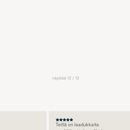
näyttää
13
/
13
A
Teillä on laadukkaita