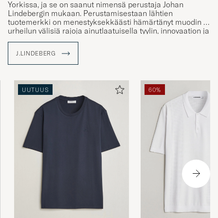
Yorkissa, ja se on saanut nimensä perustaja Johan
Lindebergin mukaan. Perustamisestaan lähtien
tuotemerkki on menestyksekkäästi hämärtänyt muodin ja
urheilun välisiä rajoja ainutlaatuisella tyylin, innovaation ja
luovuuden yhdistelmällä. Nykyään tuotemerkillä on
toimipisteitä yli 35 maassa.
J.LINDEBERG
J.Lindeberg yhdistää kulttuurit ja ideat luomalla vaatteita,
jotka edustavat laatua, kestävyyttä ja tyyliä. Tutustu
valikoimaamme Care of Carlissa, jossa perinteet
UUTUUS
60%
kohtaavat nykyaikaisuuden.