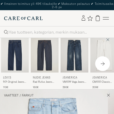
✔
Ilmainen toimitus yli 49€ tilauksille
✔
Maksuton palautus
✔
Toimitusaika
2–5 pv
Haku
JEANERICA
LEVI'S
NUDIE JEANS
JEANERICA
CM002 Classic
501 Original Jeans
Rad Rufus Jeans
VM009 Vega Jeans
Jeans Natural Whi
One Wash
Dry One
Dark Blue Righe
200€
110€
160€
290€
VAATTEET
/
FARKUT