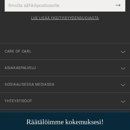
Sähköpostiosoite
Tack
kollinen
Submi
för
tieto
Newsl
Form
LUE LISÄÄ YKSITYISYYDENSUOJASTA
att
du
anmälde
dig
till
CARE OF CARL
vårt
nyhetsbrev!
ASIAKASPALVELU
SOSIAALISESSA MEDIASSA
YHTEYSTIEDOT
Räätälöimme kokemuksesi!
PUKEUTUMISNEUVONTA