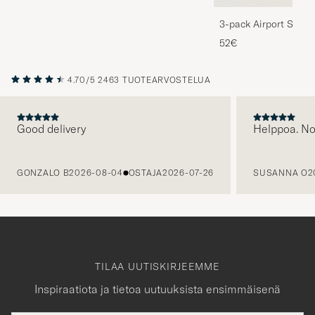
3-pack Airport Socks
Melange
52€
4.70/5
2463 TUOTEARVOSTELUA
Good delivery
Helppoa. N
EDELLINEN
GONZALO B
2026-08-04
OSTAJA
2026-07-26
SUSANNA O
2
TILAA UUTISKIRJEEMME
Inspiraatiota ja tietoa uutuuksista ensimmäisenä