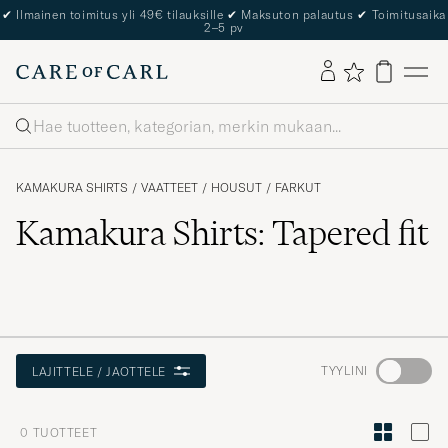
✔
Ilmainen toimitus yli 49€ tilauksille
✔
Maksuton palautus
✔
Toimitusaika
2–5 pv
Haku
KAMAKURA SHIRTS
/
VAATTEET
/
HOUSUT
/
FARKUT
Kamakura Shirts: Tapered fit
Aktivoi
TYYLINI
LAJITTELE / JAOTTELE
Minun
tyylini
0
TUOTTEET