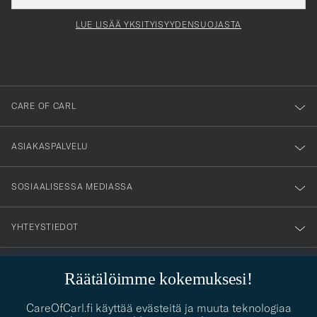
för
tieto
Newsl
Form
LUE LISÄÄ YKSITYISYYDENSUOJASTA
att
du
anmälde
dig
till
CARE OF CARL
vårt
nyhetsbrev!
ASIAKASPALVELU
SOSIAALISESSA MEDIASSA
YHTEYSTIEDOT
Räätälöimme kokemuksesi!
PUKEUTUMISNEUVONTA
CareOfCarl.fi käyttää evästeitä ja muuta teknologiaa
Kaipaatko apua oman tyylisi löytämiseen? Me autamme sinua