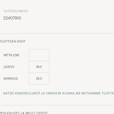
TUOTENUMERO
22407910
TUOTTEEN KOOT
MITTA (CM)
LEVEYS
38,5
KORKEUS
28,5
KATSO KOKOTAULUKOT JA TARKISTA KUINKA ME MITTAAMME TUOTT
PESUOHJEET JA MUUT TIEDOT