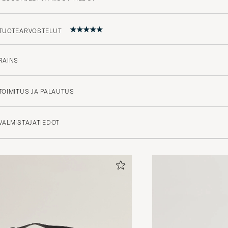
TUOTEARVOSTELUT
RAINS
5
TOIMITUS JA PALAUTUS
(2 Arvosana)
VALMISTAJATIEDOT