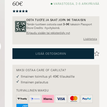
60€
VARASTOSSA, 2-5 ARKIPÄIVÄÄ
OSTA TUOTE JA SAAT JOPA
9€
TAKAISIN
Tämän tuotteen ostosta saat
3-9€
takaisin Passport
Store Credits -hyvityksinä.
Kirjaudu sisään tai rekisteröidy nyt
Lisätietoja
LISÄÄ OSTOSKORIIN
MIKSI OSTAA CARE OF CARLILTA?
Ilmainen toimitus yli 49€ tilauksille
Ilmainen palautus
TURVALLINEN MAKSU