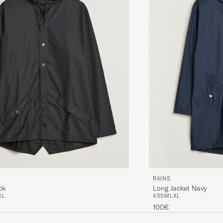
RAINS
ck
Long Jacket Navy
XL
XS
S
M
L
XL
100€