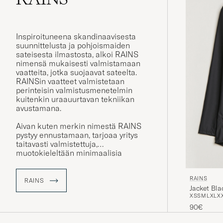
Inspiroituneena skandinaavisesta
suunnittelusta ja pohjoismaiden
sateisesta ilmastosta, alkoi RAINS
nimensä mukaisesti valmistamaan
vaatteita, jotka suojaavat sateelta.
RAINSin vaatteet valmistetaan
perinteisin valmistusmenetelmin
kuitenkin uraauurtavan tekniikan
avustamana.
Aivan kuten merkin nimestä RAINS
pystyy ennustamaan, tarjoaa yritys
taitavasti valmistettuja,
muotokieleltään minimaalisia
sadevaatteita ja asusteita, mitkä
kuitenkin henkivät nykyaikaista
RAINS
suunnittelua. Tuotteet on suunniteltu
RAINS
Jacket Bla
siten, että sinä voit nauttia jokaisesta
XS
S
M
L
XL
X
päivästäsi, säästä huolehtimatta.
90€