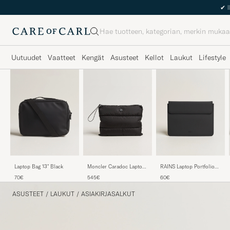
Haku
Uutuudet
Vaatteet
Kengät
Asusteet
Kellot
Laukut
Lifestyle
Laptop Bag 13" Black
RAINS Laptop Portfolio
Moncler Caradoc Laptop
13" Black
Case Black
70€
60€
545€
ASUSTEET
/
LAUKUT
/
ASIAKIRJASALKUT