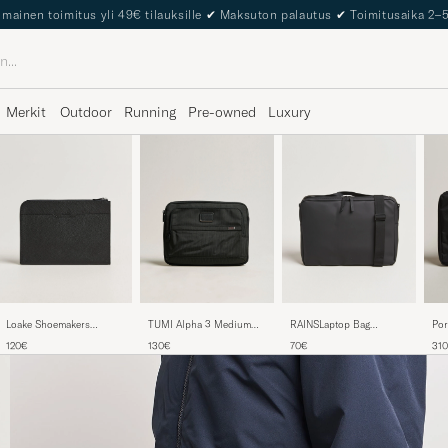
The Care of Carl Passport
Merkit
Outdoor
Running
Pre-owned
Luxury
TUMI Alpha 3 Medium
RAINSLaptop Bag
Loake Shoemakers
Por
Laptop Cover Black
15"Black
Gresham Grain Leather
Vie
130€
70€
120€
31
Laptop Cover Black
Bla