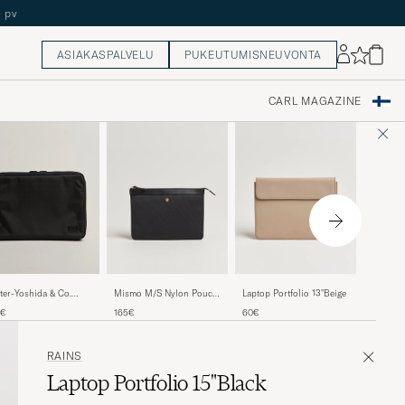
ASIAKASPALVELU
PUKEUTUMISNEUVONTA
CARL MAGAZINE
Mismo 
ter-Yoshida & Co.
Mismo M/S Nylon Pouch
Laptop Portfolio 13"Beige
Large Ec
w Document Case
Large Haptic Black/Black
165€
0€
165€
60€
ck
RAINS
Laptop Portfolio 15"Black