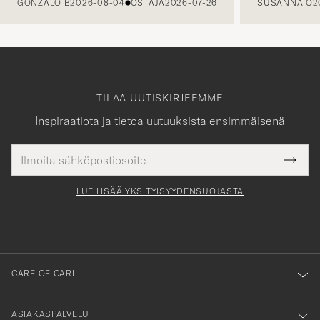
GONZALO B
2026-08-04
OSTAJA
2026-07-26
SUSANNA O
2
TILAA UUTISKIRJEEMME
Inspiraatiota ja tietoa uutuuksista ensimmäisenä
Sähköpostiosoite
Tack
kollinen
Submi
för
tieto
Newsl
Form
LUE LISÄÄ YKSITYISYYDENSUOJASTA
att
du
anmälde
dig
till
CARE OF CARL
vårt
nyhetsbrev!
ASIAKASPALVELU