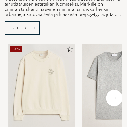
ainutlaatuisen estetiikan luomiseksi. Merkille on
ominaista skandinaavinen minimalismi, joka henkii
urbaaneja katuvaatteita ja klassista preppy-tyyliä, jota on
nähty amerikkalaisissa Ivy League -yliopistoissa.
Tuloksena on erottuva merkki, jolle on ominaista ajaton
LES DEUX
tyyli, maanläheiset värit ja rento ilme. Les Deuxin
pääkonttori sijaitsee Kööpenhaminan keskustassa, ja se
ammentaa päivittäin inspiraatiota elävästä
kaupunkiympäristöstä ja tanskalaisesta elämäntyylistä.
50%