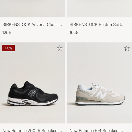
BIRKENSTOCK Arizona Classic
BIRKENSTOCK Boston Soft
Footbed Habana Oiled Leather
Footbed Mocca Suede
125€
165€
40%
New Balance 2002R Sneakers
New Balance 574 Sneakers