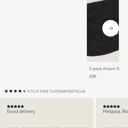
3-pack Airport Socks
Melange
52€
4.70/5
2463 TUOTEARVOSTELUA
Good delivery
Helppoa. N
EDELLINEN