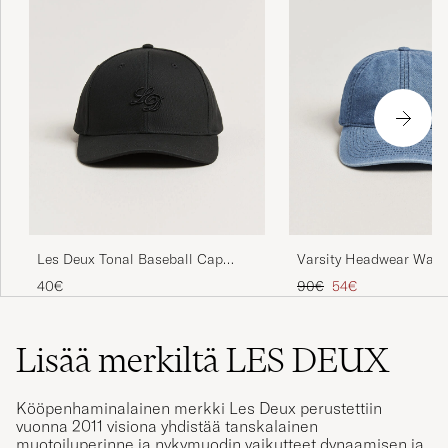
Les Deux Tonal Baseball Cap
Varsity Headwear Was
Black
Baseball Cap Indigo
Tavallinen hinta
Alennettu hinta
40€
90€
54€
Lisää merkiltä LES DEUX
Kööpenhaminalainen merkki Les Deux perustettiin
vuonna 2011 visiona yhdistää tanskalainen
muotoiluperinne ja nykymuodin vaikutteet dynaamisen ja