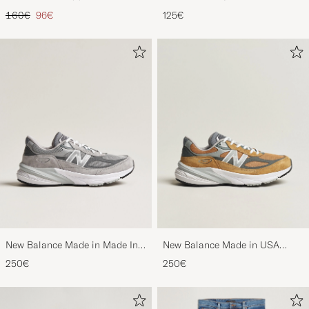
Black
Nimbus Cloud
Tavallinen hinta
Alennettu hinta
160€
96€
125€
New Balance Made in Made In
New Balance Made in USA
USA 990v6 Sneakers Grey
990v6 Workwear/Grey
250€
250€