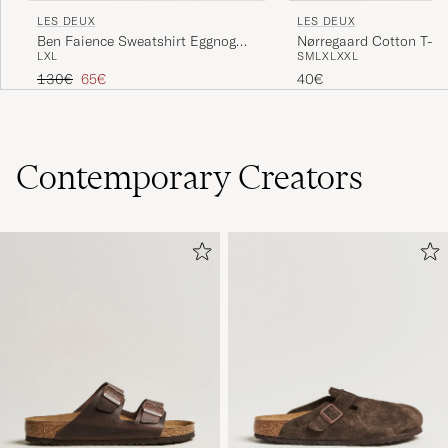
LES DEUX
LES DEUX
Nørregaard Cotton T-Sh
Ben Faience Sweatshirt Eggnog
S
M
L
XL
XXL
L
XL
Melange
White
Tavallinen hinta
Alennettu hinta
40€
130€
65€
Contemporary Creators