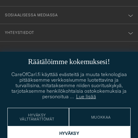
SOSIAALISESSA MEDIASSA
YHTEYSTIEDOT
PUKEUTUMISNEUVONTA
Räätälöimme kokemuksesi!
Kaipaatko apua oman tyylisi löytämiseen? Me autamme sinua
contact@careofcarl.com
CareOfCarl.fi käyttää evästeitä ja muuta teknologiaa
mielellämme!
pitääksemme verkkosivumme luotettavina ja
turvallisina, mitataksemme niiden suorituskykyä,
PUKEUTUMISNEUVONTA
tarjotaksemme henkilökohtaisia ostokokemuksia ja
personoitua
…
Lue lisää
© Care of Carl 2026
HYVÄKSY
MUOKKAA
VÄLTTÄMÄTTÖMÄT
HYVÄKSY