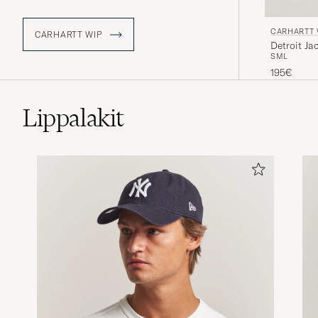
yleisölle, joka arvostaa hienostunutta
muotoilua ja laatua, pysyen samalla
CARHARTT 
uskollisena Carharttin alkuperälle.
CARHARTT WIP
Detroit Ja
Yhdistämällä urbaanin katumuodin ja
S
M
L
ajattomat työvaatteet Carhartt WIP on
195€
onnistunut luomaan mallistoja, jotka
vetoavat sekä toiminnallisia vaatteita
etsiviin, että tyylitietoisiin kuluttajiin.
Lippalakit