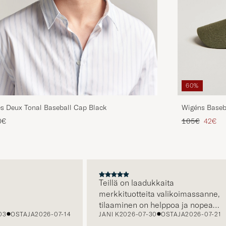
60%
Wigéns Baseba
s Deux Tonal Baseball Cap Black
Tavallinen hin
Alenne
105€
42€
0€
A
Teillä on laadukkaita
merkkituotteita valikoimassanne,
tilaaminen on helppoa ja nopeaa,
OSTAJA
2026-07-14
JANI K
2026-07-30
OSTAJA
2026-07-21
sekä asiakaspalvelustanne saa