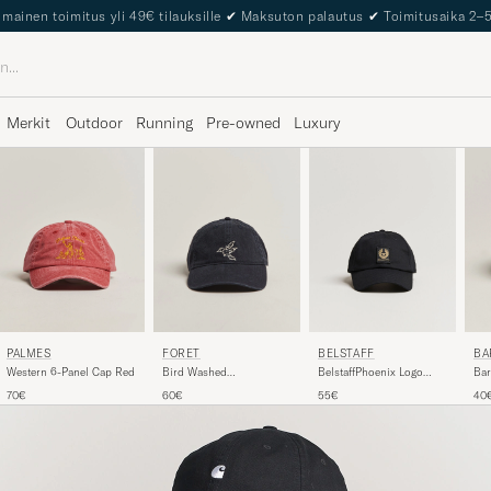
lmainen toimitus yli 49€ tilauksille
✔
Maksuton palautus
✔
Toimitusaika 2–
Merkit
Outdoor
Running
Pre-owned
Luxury
BA
PALMES
FORÉT
BELSTAFF
Bar
Western 6-Panel Cap Red
Bird Washed
BelstaffPhoenix Logo
Spo
Herringbone Cap Navy
CapBlack
40
70€
60€
55€