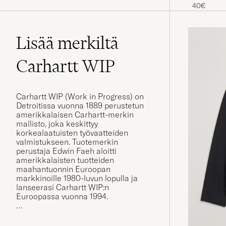
40€
Lisää merkiltä
Carhartt WIP
Carhartt WIP (Work in Progress) on
Detroitissa vuonna 1889 perustetun
amerikkalaisen Carhartt-merkin
mallisto, joka keskittyy
korkealaatuisten työvaatteiden
valmistukseen. Tuotemerkin
perustaja Edwin Faeh aloitti
amerikkalaisten tuotteiden
maahantuonnin Euroopan
markkinoille 1980-luvun lopulla ja
lanseerasi Carhartt WIP:n
Euroopassa vuonna 1994.
Carhartt WIP on mukauttanut ja
muokannut Carharttin ydintuotteita