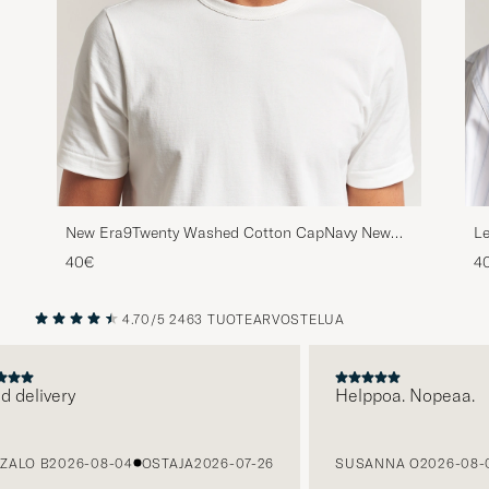
New Era9Twenty Washed Cotton CapNavy New
Le
York Yankees
40€
4
4.70/5
2463 TUOTEARVOSTELUA
EDELLINEN
SEURAAV
livery
Helppoa. Nopeaa.
O B
2026-08-04
OSTAJA
2026-07-26
SUSANNA O
2026-08-03