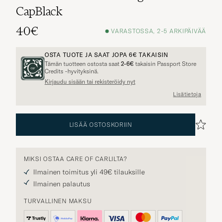
CapBlack
40€
VARASTOSSA, 2-5 ARKIPÄIVÄÄ
OSTA TUOTE JA SAAT JOPA
6€
TAKAISIN
Tämän tuotteen ostosta saat
2-6€
takaisin Passport Store
Credits -hyvityksinä.
Kirjaudu sisään tai rekisteröidy nyt
Lisätietoja
LISÄÄ OSTOSKORIIN
MIKSI OSTAA CARE OF CARLILTA?
Ilmainen toimitus yli 49€ tilauksille
Ilmainen palautus
TURVALLINEN MAKSU