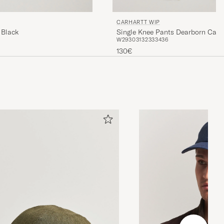
CARHARTT WIP
 Black
Single Knee Pants Dearborn Canv
W29
30
31
32
33
34
36
130€