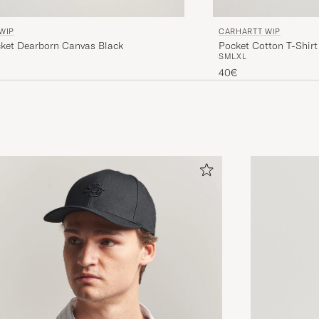
WIP
CARHARTT WIP
cket Dearborn Canvas Black
Pocket Cotton T-Shirt
S
M
L
XL
40€