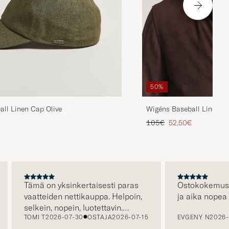
50%
ll Linen Cap Olive
Wigéns Baseball Linen C
ta
ttu hinta
Tavallinen hinta
Alennettu hinta
105€
52,50€
Tämä on yksinkertaisesti paras
Ostokokemus oli er
vaatteiden nettikauppa. Helpoin,
ja aika nopea toim
selkein, nopein, luotettavin.
TOMI T
2026-07-30
OSTAJA
2026-07-15
EVGENY N
2026-07-
Erityisen hienoa että kuljetus on