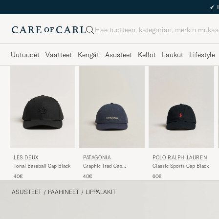
✔
I
Haku
Uutuudet
Vaatteet
Kengät
Asusteet
Kellot
Laukut
Lifestyle
POLO RALPH LAUREN
LES DEUX
PATAGONIA
Classic Sports Cap Black
Tonal Baseball Cap Black
Graphic Trad Cap
Smolder Blue
60€
40€
40€
ASUSTEET
/
PÄÄHINEET
/
LIPPALAKIT