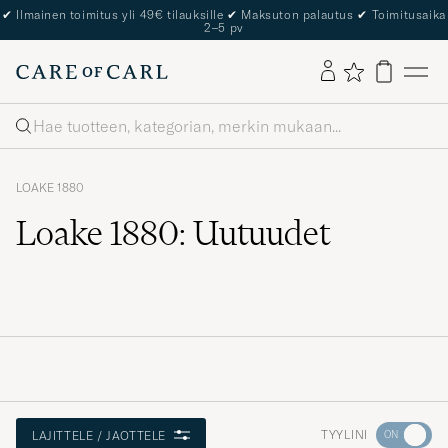
✔
Ilmainen toimitus yli 49€ tilauksille
✔
Maksuton palautus
✔
Toimitusaika
2–5 pv
Haku
LOAKE 1880
Loake 1880: Uutuudet
Aktivoi
TYYLINI
LAJITTELE / JAOTTELE