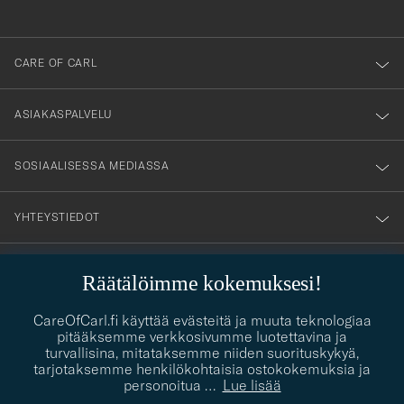
anmälde
dig
till
CARE OF CARL
vårt
nyhetsbrev!
ASIAKASPALVELU
SOSIAALISESSA MEDIASSA
YHTEYSTIEDOT
Räätälöimme kokemuksesi!
PUKEUTUMISNEUVONTA
CareOfCarl.fi käyttää evästeitä ja muuta teknologiaa
Kaipaatko apua oman tyylisi löytämiseen? Me autamme sinua
pitääksemme verkkosivumme luotettavina ja
contact@careofcarl.com
mielellämme!
turvallisina, mitataksemme niiden suorituskykyä,
tarjotaksemme henkilökohtaisia ostokokemuksia ja
PUKEUTUMISNEUVONTA
personoitua
…
Lue lisää