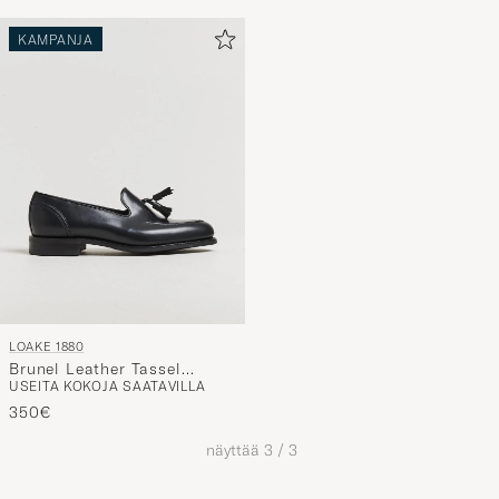
KAMPANJA
LOAKE 1880
Brunel Leather Tassel
USEITA KOKOJA SAATAVILLA
Loafer Black
350€
näyttää
3
/
3