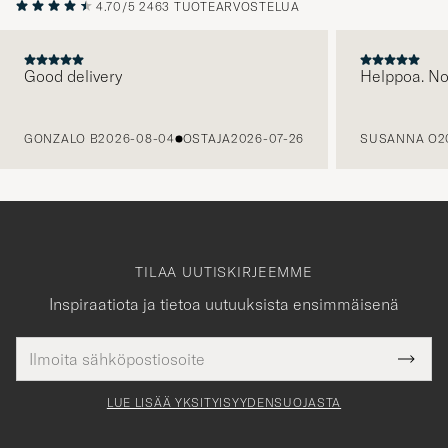
4.70/5
2463 TUOTEARVOSTELUA
Good delivery
Helppoa. N
EDELLINEN
GONZALO B
2026-08-04
OSTAJA
2026-07-26
SUSANNA O
2
TILAA UUTISKIRJEEMME
Inspiraatiota ja tietoa uutuuksista ensimmäisenä
Sähköpostiosoite
Tack
kollinen
Submi
för
tieto
Newsl
Form
LUE LISÄÄ YKSITYISYYDENSUOJASTA
att
du