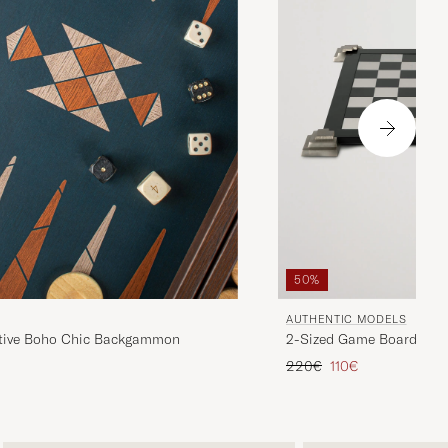
50%
AUTHENTIC MODELS
tive Boho Chic Backgammon
2-Sized Game Board Bla
Tavallinen hinta
Alennettu hinta
220€
110€