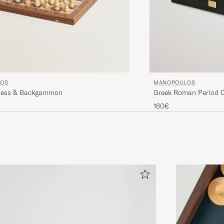
OS
MANOPOULOS
hess & Backgammon
Greek Roman Period 
160€