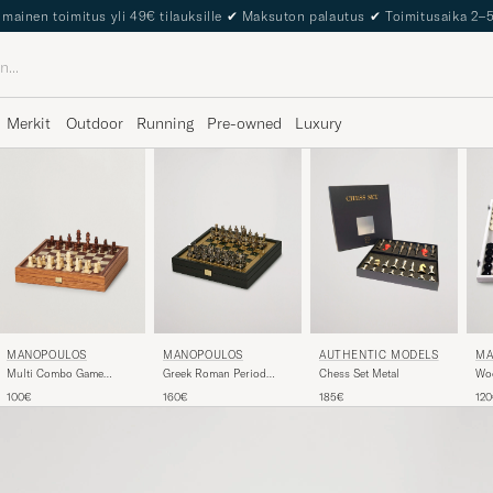
The Care of Carl Passport
Merkit
Outdoor
Running
Pre-owned
Luxury
MANOPOULOS
MANOPOULOS
AUTHENTIC MODELS
MA
Multi Combo Game
Greek Roman Period
Chess Set Metal
Woo
Brown
Chess Set Green
Mo
100€
160€
185€
12
Ba