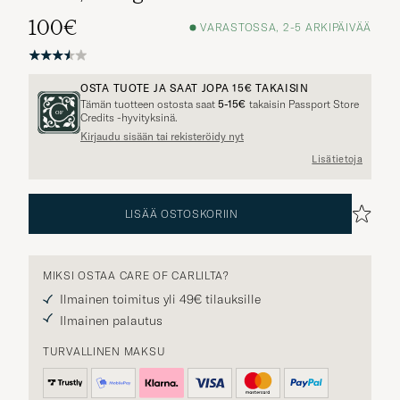
100€
VARASTOSSA, 2-5 ARKIPÄIVÄÄ
OSTA TUOTE JA SAAT JOPA
15€
TAKAISIN
Tämän tuotteen ostosta saat
5-15€
takaisin Passport Store
Credits -hyvityksinä.
Kirjaudu sisään tai rekisteröidy nyt
Muita vaihtoehtoja?
Lisätietoja
LISÄÄ OSTOSKORIIN
SAMANKALTAISIA TUOTTEITA
MIKSI OSTAA CARE OF CARLILTA?
Ilmainen toimitus yli 49€ tilauksille
Ilmainen palautus
TURVALLINEN MAKSU