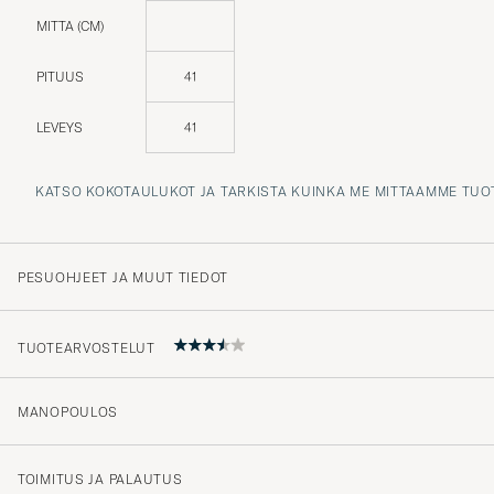
MITTA (CM)
PITUUS
41
LEVEYS
41
KATSO KOKOTAULUKOT JA TARKISTA KUINKA ME MITTAAMME TUO
PESUOHJEET JA MUUT TIEDOT
TUOTEARVOSTELUT
MANOPOULOS
Snygg design och bra storlek. Skulle dock ha föredragit
i pjäserna
TOIMITUS JA PALAUTUS
CARINA E
OSTETTU OSOITTEESSA CAREOFCARL.SE