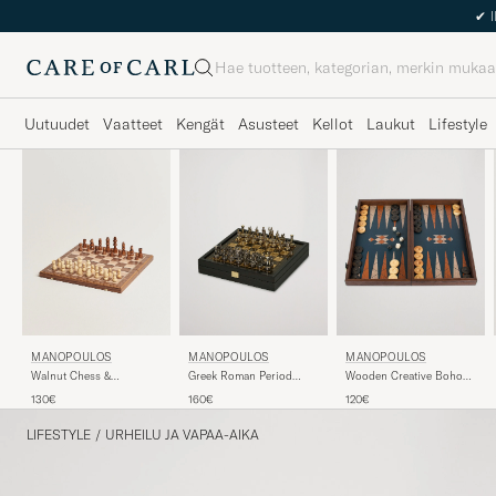
Haku
Uutuudet
Vaatteet
Kengät
Asusteet
Kellot
Laukut
Lifestyle
MANOPOULOS
MANOPOULOS
MANOPOULOS
Walnut Chess &
Greek Roman Period
Wooden Creative Boho
Backgammon
Chess Set Brown
Chic Backgammon
130€
160€
120€
LIFESTYLE
/
URHEILU JA VAPAA-AIKA