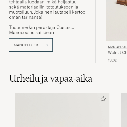
tehtaalla luodaan, mikä heijastuu
sekä materiaaliin, toteutukseen ja
muotoiluun. Jokainen lautapeli kertoo
oman tarinansa!
Tuotemerkin perustaja Costas
Manopoulos sai idean
Manopoulokseen nuorella iällä, kun
hän kiinnitti huomiota isänsä
MANOPOULOS
MANOPOUL
riemuun, kun hän sai koottua kaikki
Walnut C
ystävät kasaan ja pääsi pelaamaan
backgammonia pitkän työpäivän
130€
jälkeen. 21-vuotiaana Costas loi
ensimmäiset pronssiset shakkipalat
opintojensa ohella Ateenassa, mutta
Urheilu ja vapaa-aika
päätti pian omistautua koko
sydämestään harrastukselleen.