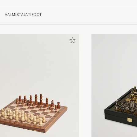
VALMISTAJATIEDOT
The chess pieces are made of plastic. It does not reall
price tag. They feel light and unstable on the board.
CORA T
OSTETTU OSOITTEESSA CAREOFCARL.SE