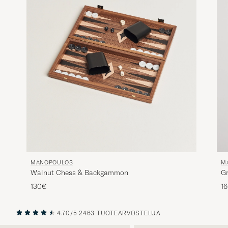
MANOPOULOS
M
Walnut Chess & Backgammon
G
130€
1
4.70/5
2463 TUOTEARVOSTELUA