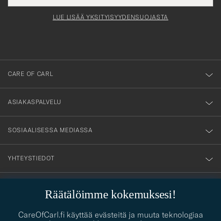
för
tieto
Newsl
Form
LUE LISÄÄ YKSITYISYYDENSUOJASTA
att
du
anmälde
dig
till
CARE OF CARL
vårt
nyhetsbrev!
ASIAKASPALVELU
SOSIAALISESSA MEDIASSA
YHTEYSTIEDOT
Räätälöimme kokemuksesi!
PUKEUTUMISNEUVONTA
CareOfCarl.fi käyttää evästeitä ja muuta teknologiaa
Kaipaatko apua oman tyylisi löytämiseen? Me autamme sinua