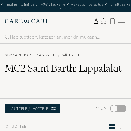
✔
Ilmainen toimitus yli 49€ tilauksille
✔
Maksuton palautus
✔
Toimitusaika
2–5 pv
Haku
MC2 SAINT BARTH
/
ASUSTEET
/
PÄÄHINEET
MC2 Saint Barth: Lippalakit
Aktivoi
TYYLINI
LAJITTELE / JAOTTELE
Minun
tyylini
0
TUOTTEET