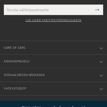
Sähköpostiosoite
Tack
kollinen
Submi
för
tieto
Newsl
Form
LUE LISÄÄ YKSITYISYYDENSUOJASTA
att
du
anmälde
dig
till
CARE OF CARL
vårt
nyhetsbrev!
ASIAKASPALVELU
SOSIAALISESSA MEDIASSA
YHTEYSTIEDOT