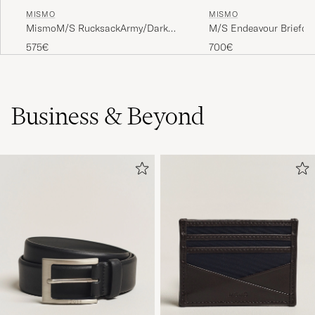
MISMO
MISMO
MismoM/S RucksackArmy/Dark
M/S Endeavour Briefca
Brown
Navy/Dark Brown
575€
700€
Business & Beyond