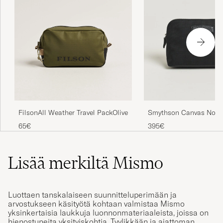
FilsonAll Weather Travel PackOlive
Smythson Canvas Norto
Pouch Black
65€
395€
Lisää merkiltä Mismo
Luottaen tanskalaiseen suunnitteluperimään ja
arvostukseen käsityötä kohtaan valmistaa Mismo
yksinkertaisia laukkuja luonnonmateriaaleista, joissa on
hienostuneita yksityiskohtia. Tyylikkään ja ajattoman