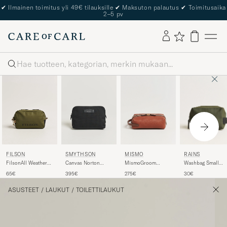
✔
Ilmainen toimitus yli 49€ tilauksille
✔
Maksuton palautus
✔
Toimitusaika
2–5 pv
Haku
MISMO
RAINS
FILSON
SMYTHSON
MismoGroom
Washbag Small
FilsonAll Weather
Canvas Norton
Pebbled Leather
Green
Travel PackOlive
Travel Pouch Black
275€
30€
65€
395€
WashbagTabac/Cuoio
ASUSTEET
/
LAUKUT
/
TOILETTILAUKUT