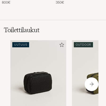
Storm
800€
350€
Toilettilaukut
UUTUUS
OUTDOOR