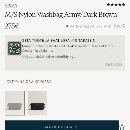
MISMO
M/S Nylon Washbag Army/Dark Brown
275€
VARASTOSSA, 2-5 ARKIPÄIVÄÄ
OSTA TUOTE JA SAAT JOPA
41€
TAKAISIN
Tämän tuotteen ostosta saat
14-41€
takaisin Passport Store
Credits -hyvityksinä.
Kirjaudu sisään tai rekisteröidy nyt
Lisätietoja
LÖYTYY NÄISSÄ KO'OISSA
LISÄÄ OSTOSKORIIN