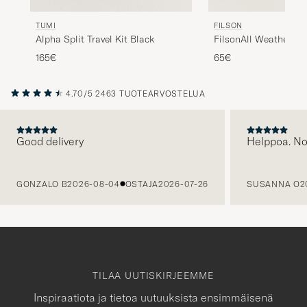
TUMI
FILSON
Alpha Split Travel Kit Black
FilsonAll Weather Tra
165€
65€
4.70/5
2463 TUOTEARVOSTELUA
Good delivery
Helppoa. N
EDELLINEN
GONZALO B
2026-08-04
OSTAJA
2026-07-26
SUSANNA O
2
TILAA UUTISKIRJEEMME
Inspiraatiota ja tietoa uutuuksista ensimmäisenä