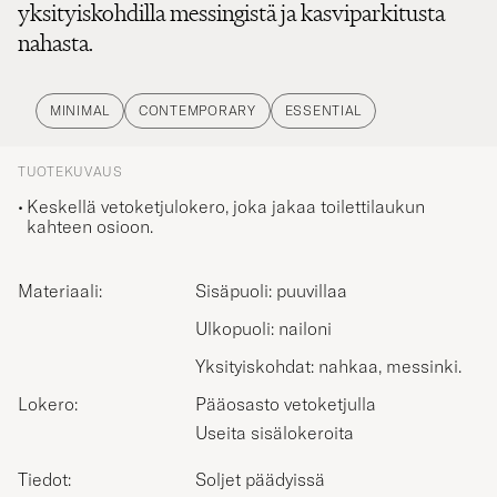
yksityiskohdilla messingistä ja kasviparkitusta
nahasta.
MINIMAL
CONTEMPORARY
ESSENTIAL
TUOTEKUVAUS
Keskellä vetoketjulokero, joka jakaa toilettilaukun
kahteen osioon.
Materiaali:
Sisäpuoli: puuvillaa
Ulkopuoli: nailoni
Yksityiskohdat: nahkaa, messinki.
Lokero:
Pääosasto vetoketjulla
Useita sisälokeroita
Tiedot:
Soljet päädyissä