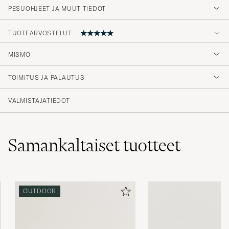
PESUOHJEET JA MUUT TIEDOT
TUOTEARVOSTELUT
MISMO
Mycket fin washbag för matartiklar jag är
mycket nöjd. Hög kvalitet och fin design.
TOIMITUS JA PALAUTUS
DAG L
OSTETTU OSOITTEESSA CAREOFCARL.SE
VALMISTAJATIEDOT
Samankaltaiset
tuotteet
OUTDOOR