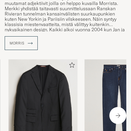
muutamat adjektiivit joilla on helppo kuvailla Morrista.
Merkki yhdistää taitavasti suunnittelussaan Ranskan
Rivieran tunnelman kansainvälisten suurkaupunkien
kuten New Yorkin ja Pariisiin vilskeeseen. Näin syntyy
klassisia miestenvaatteita, mistä välittyy kuitenkin
nykyaikainen design. Kaikki alkoi vuonna 2004 kun Jan ja
Eva Alsén perustivat vaatemerkin Boråsissa, Ruotsissa.
Merkille soveltuva nimi on otettu Tukholmassa 50- ja 60-
MORRIS
luvuilla sijainneelta miestenpukimolta, joka kantoi nimeä
Morris.