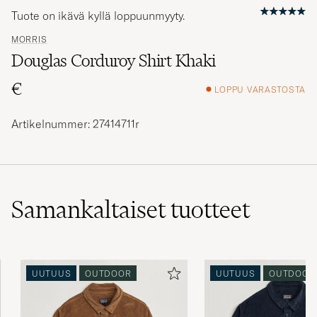
Tuote on ikävä kyllä loppuunmyyty.
MORRIS
Douglas Corduroy Shirt Khaki
€
LOPPU VARASTOSTA
Artikelnummer: 27414711r
Samankaltaiset
tuotteet
UUTUUS
OUTDOOR
UUTUUS
OUTDOOR