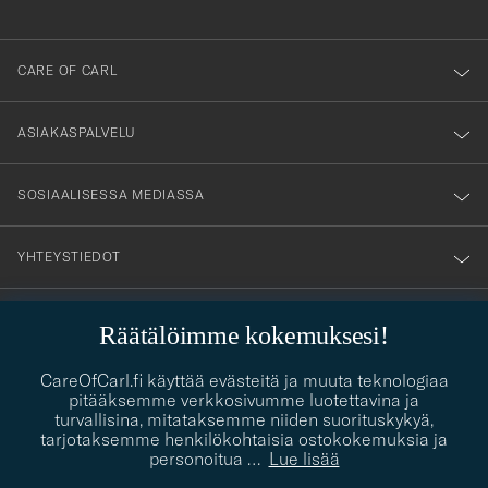
anmälde
dig
till
CARE OF CARL
vårt
nyhetsbrev!
ASIAKASPALVELU
SOSIAALISESSA MEDIASSA
YHTEYSTIEDOT
Räätälöimme kokemuksesi!
PUKEUTUMISNEUVONTA
Kaipaatko apua oman tyylisi löytämiseen? Me autamme sinua
CareOfCarl.fi käyttää evästeitä ja muuta teknologiaa
contact@careofcarl.com
mielellämme!
pitääksemme verkkosivumme luotettavina ja
turvallisina, mitataksemme niiden suorituskykyä,
PUKEUTUMISNEUVONTA
tarjotaksemme henkilökohtaisia ostokokemuksia ja
personoitua
…
Lue lisää