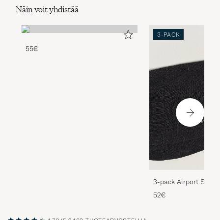
Näin voit yhdistää
3-PACK
55€
3-pack Airport Socks
Melange
52€
4.70/5
2463 TUOTEARVOSTELUA