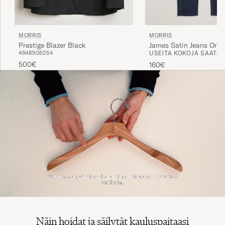
MORRIS
MORRIS
Prestige Blazer Black
James Satin Jeans One
46
48
50
52
54
USEITA KOKOJA SAATAV
500€
160€
Näin hoidat ja säilytät kauluspaitaasi