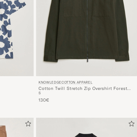
KNOWLEDGECOTTON APPAREL
Cotton Twill Stretch Zip Overshirt Forest
S
Night
130€