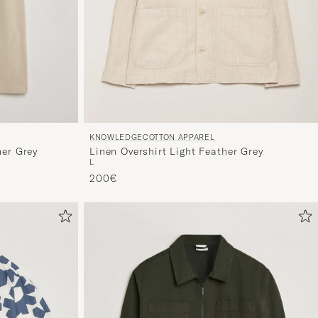
tuotteille
KNOWLEDGECOTTON APPAREL
Linen Overshirt Light Feather Grey
her Grey
L
200€