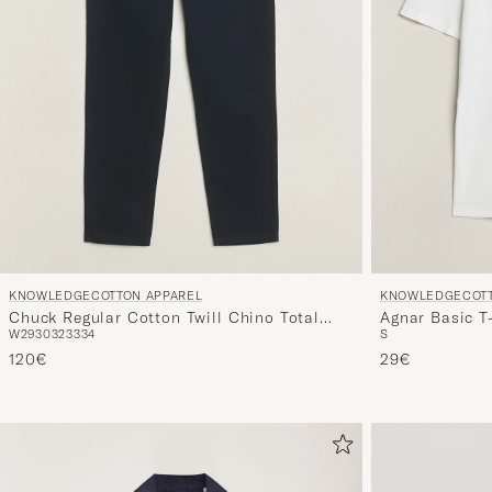
KNOWLEDGECOTTON APPAREL
KNOWLEDGECOTT
Chuck Regular Cotton Twill Chino Total
Agnar Basic T
W29
30
32
33
34
S
Eclipse
120€
29€