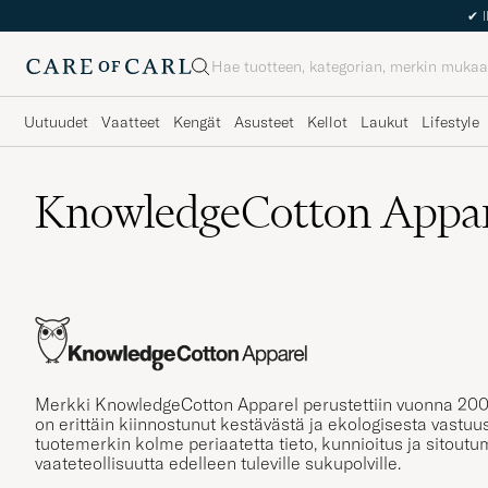
Haku
Uutuudet
Vaatteet
Kengät
Asusteet
Kellot
Laukut
Lifestyle
KnowledgeCotton Appar
Merkki KnowledgeCotton Apparel perustettiin vuonna 200
on erittäin kiinnostunut kestävästä ja ekologisesta vastuu
tuotemerkin kolme periaatetta tieto, kunnioitus ja sitout
vaateteollisuutta edelleen tuleville sukupolville.