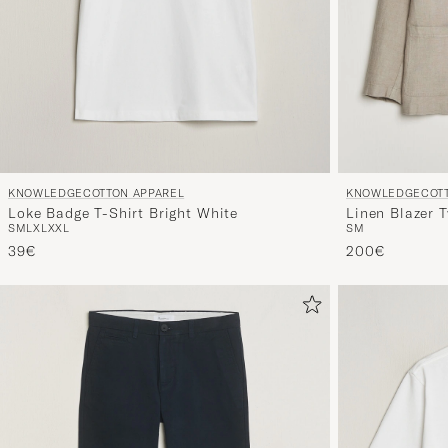
KNOWLEDGECOTTON APPAREL
KNOWLEDGECOTT
Loke Badge T-Shirt Bright White
Linen Blazer T
S
M
L
XL
XXL
S
M
39€
200€