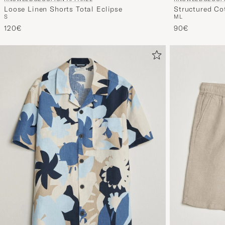
Loose Linen Shorts Total Eclipse
Structured Co
S
M
L
120€
90€