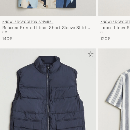
KNOWLEDGECOTTON APPAREL
KNOWLEDGECOTT
Relaxed Printed Linen Short Sleeve Shirt
Loose Linen S
S
M
S
Blue
140€
120€