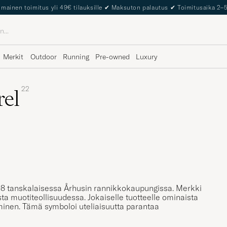
The Care of Carl Passport
Merkit
Outdoor
Running
Pre-owned
Luxury
22
el
8 tanskalaisessa Århusin rannikkokaupungissa. Merkki
sta muotiteollisuudessa. Jokaiselle tuotteelle ominaista
uminen. Tämä symboloi uteliaisuutta parantaa