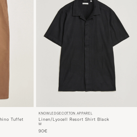
KNOWLEDGECOTTON APPAREL
hino Tuffet
Linen/Lyocell Resort Shirt Black
M
90€