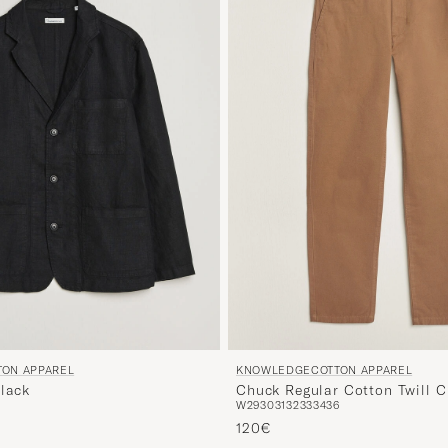
KNOWLEDGECOTTON APPAREL
ON APPAREL
Chuck Regular Cotton Twill C
Black
W29
30
31
32
33
34
36
120€