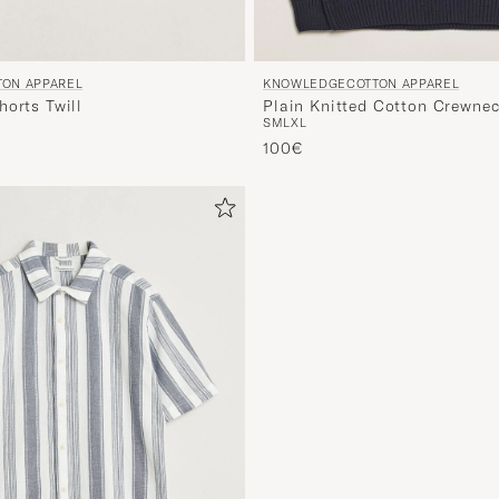
KNOWLEDGECOTTON APPAREL
ON APPAREL
Plain Knitted Cotton Crewnec
horts Twill
S
M
L
XL
100€