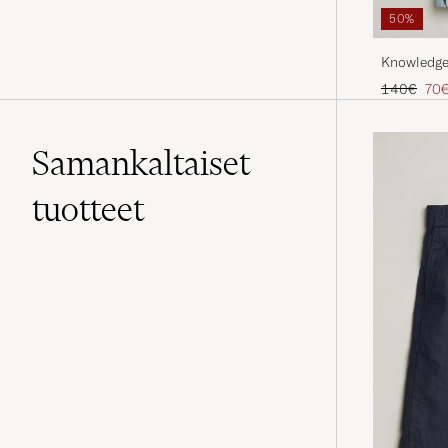
50%
Knowledge
Short Slee
Tavallinen
Ale
140€
70
Samankaltaiset
tuotteet