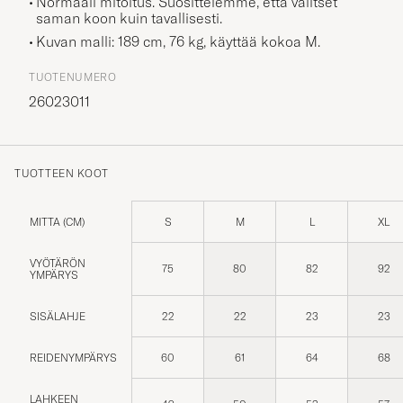
Normaali mitoitus. Suosittelemme, että valitset
saman koon kuin tavallisesti.
Kuvan malli: 189 cm, 76 kg, käyttää kokoa
M
.
TUOTENUMERO
26023011
TUOTTEEN KOOT
MITTA (CM)
S
M
L
XL
VYÖTÄRÖN
75
80
82
92
YMPÄRYS
SISÄLAHJE
22
22
23
23
REIDENYMPÄRYS
60
61
64
68
LAHKEEN