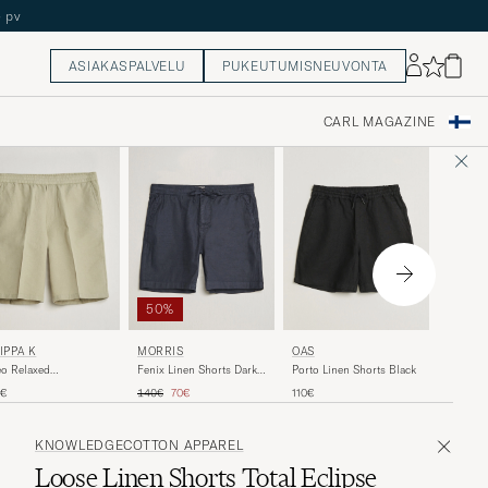
ASIAKASPALVELU
PUKEUTUMISNEUVONTA
CARL MAGAZINE
50%
NN07
LIPPA K
MORRIS
OAS
Aden Li
o Relaxed
Fenix Linen Shorts Dark
Porto Linen Shorts Black
Mirage
en/Cotton Drawstring
Blue
Tavallinen hinta
Alennettu hinta
135€
0€
140€
70€
110€
rts Light Green
KNOWLEDGECOTTON APPAREL
Loose Linen Shorts Total Eclipse