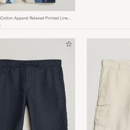
Cotton Apparel Relaxed Printed Linen
ve Shirt Blue
 hinta
nnettu hinta
€