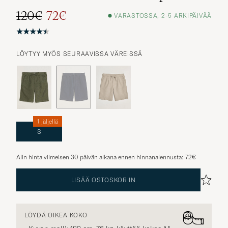
120€
72€
VARASTOSSA, 2-5 ARKIPÄIVÄÄ
LÖYTYY MYÖS SEURAAVISSA VÄREISSÄ
1 jäljellä
S
Alin hinta viimeisen 30 päivän aikana ennen hinnanalennusta:
72€
LISÄÄ OSTOSKORIIN
LÖYDÄ OIKEA KOKO