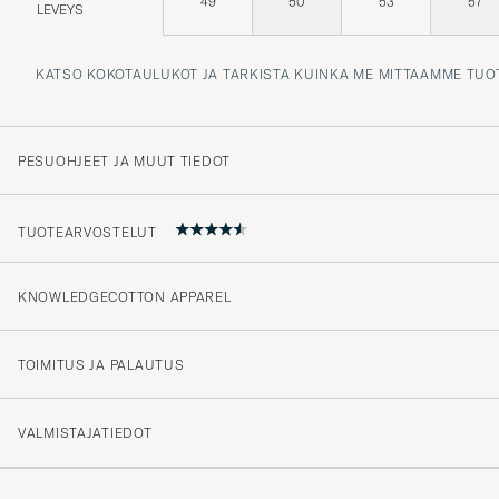
49
50
53
57
LEVEYS
KATSO KOKOTAULUKOT JA TARKISTA KUINKA ME MITTAAMME TUO
PESUOHJEET JA MUUT TIEDOT
TUOTEARVOSTELUT
KNOWLEDGECOTTON APPAREL
Snabb o bra leverans samt fina varor.
HARALD F
OSTETTU OSOITTEESSA CAREOFCARL.SE
TOIMITUS JA PALAUTUS
VALMISTAJATIEDOT