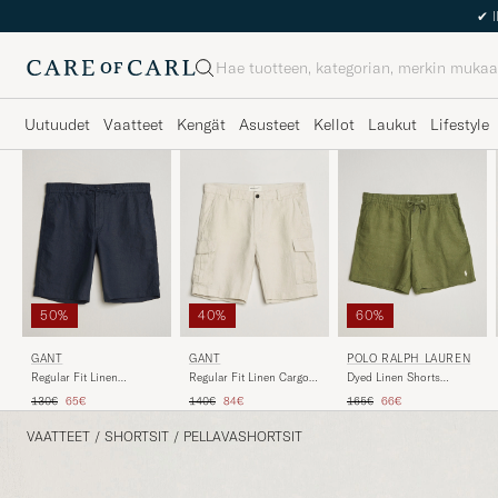
Haku
Uutuudet
Vaatteet
Kengät
Asusteet
Kellot
Laukut
Lifestyle
50%
40%
60%
GANT
GANT
POLO RALPH LAUREN
Regular Fit Linen
Regular Fit Linen Cargo
Dyed Linen Shorts
Drawstring Shorts
Shorts Sand
Garden Trail
Tavallinen hinta
Alennettu hinta
Tavallinen hinta
Alennettu hinta
Tavallinen hinta
Alennettu hinta
130€
65€
140€
84€
165€
66€
Evening Blue
VAATTEET
/
SHORTSIT
/
PELLAVASHORTSIT