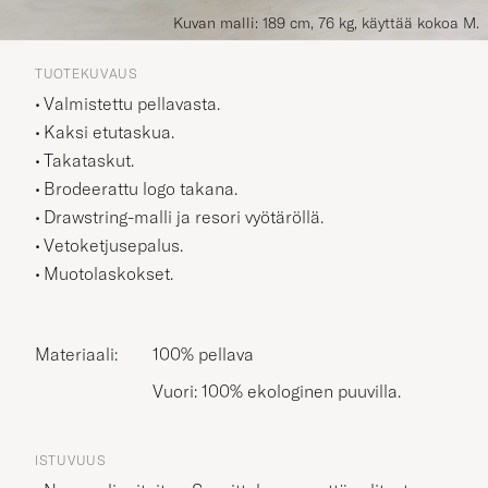
Kuvan malli: 189 cm, 76 kg, käyttää kokoa M.
TUOTEKUVAUS
Valmistettu pellavasta.
Kaksi etutaskua.
Takataskut.
Brodeerattu logo takana.
Drawstring-malli ja resori vyötäröllä.
Vetoketjusepalus.
Muotolaskokset.
Materiaali:
100% pellava
Vuori: 100% ekologinen puuvilla.
ISTUVUUS