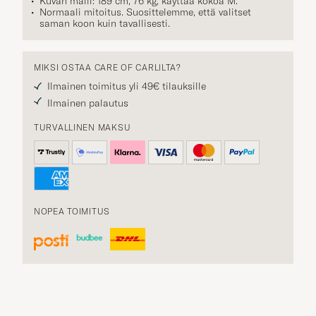
Kuvan malli: 189 cm, 76 kg, käyttää kokoa
M
.
Normaali mitoitus. Suosittelemme, että valitset
saman koon kuin tavallisesti.
MIKSI OSTAA CARE OF CARLILTA?
Ilmainen toimitus yli 49€ tilauksille
Ilmainen palautus
TURVALLINEN MAKSU
NOPEA TOIMITUS