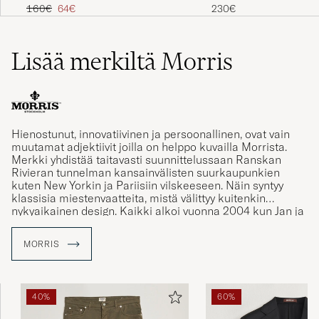
230€
160€
64€
Lisää merkiltä Morris
Laadukkaan tuntuinen materiaali
KAISA K
OSTETTU OSOITTEESSA CAREOFCARL.FI
Hienostunut, innovatiivinen ja persoonallinen, ovat vain
Snygg och skön. Stor i storleken, vilket
muutamat adjektiivit joilla on helppo kuvailla Morrista.
framgick av måtten så jag beställde en
Merkki yhdistää taitavasti suunnittelussaan Ranskan
Rivieran tunnelman kansainvälisten suurkaupunkien
storlek mindre än vanligt. Det blev bra!
kuten New Yorkin ja Pariisiin vilskeeseen. Näin syntyy
INGEMAR B
klassisia miestenvaatteita, mistä välittyy kuitenkin
OSTETTU OSOITTEESSA CAREOFCARL.SE
nykyaikainen design. Kaikki alkoi vuonna 2004 kun Jan ja
Eva Alsén perustivat vaatemerkin Boråsissa, Ruotsissa.
Merkille soveltuva nimi on otettu Tukholmassa 50- ja 60-
MORRIS
luvuilla sijainneelta miestenpukimolta, joka kantoi nimeä
Morris.
Snabba leveranser och aldrig något strul!
ARI P
OSTETTU OSOITTEESSA CAREOFCARL.SE
40%
60%