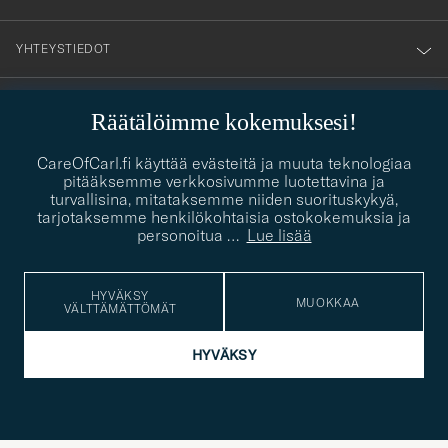
YHTEYSTIEDOT
Räätälöimme kokemuksesi!
PUKEUTUMISNEUVONTA
Kaipaatko apua oman tyylisi löytämiseen? Me autamme sinua
CareOfCarl.fi käyttää evästeitä ja muuta teknologiaa
contact@careofcarl.com
mielellämme!
pitääksemme verkkosivumme luotettavina ja
turvallisina, mitataksemme niiden suorituskykyä,
PUKEUTUMISNEUVONTA
tarjotaksemme henkilökohtaisia ostokokemuksia ja
personoitua
…
Lue lisää
HYVÄKSY
© Care of Carl 2026
MUOKKAA
VÄLTTÄMÄTTÖMÄT
HYVÄKSY