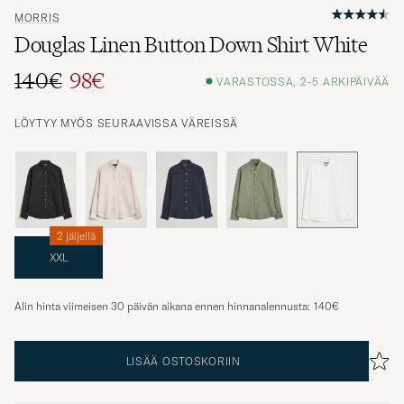
MORRIS
Douglas Linen Button Down Shirt White
140€
98€
VARASTOSSA, 2-5 ARKIPÄIVÄÄ
LÖYTYY MYÖS SEURAAVISSA VÄREISSÄ
2 jäljellä
XXL
Alin hinta viimeisen 30 päivän aikana ennen hinnanalennusta:
140€
LISÄÄ OSTOSKORIIN