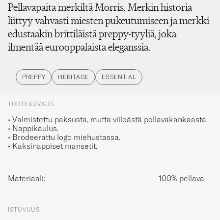
Pellavapaita merkiltä Morris. Merkin historia
liittyy vahvasti miesten pukeutumiseen ja merkki
edustaakin brittiläistä preppy-tyyliä, joka
ilmentää eurooppalaista eleganssia.
PREPPY
HERITAGE
ESSENTIAL
TUOTEKUVAUS
• Valmistettu paksusta, mutta viileästä pellavakankaasta.
• Nappikaulus.
• Brodeerattu logo miehustassa.
• Kaksinappiset mansetit.
Materiaali:
100% pellava
ISTUVUUS
Kapea malli