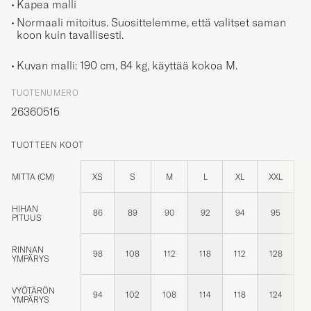
Normaali mitoitus. Suosittelemme, että valitset saman
koon kuin tavallisesti.
Kuvan malli: 190 cm, 84 kg, käyttää kokoa
M
.
TUOTENUMERO
26360515
TUOTTEEN KOOT
MITTA (CM)
XS
S
M
L
XL
XXL
HIHAN
86
89
90
92
94
95
PITUUS
RINNAN
98
108
112
118
112
128
YMPÄRYS
VYÖTÄRÖN
94
102
108
114
118
124
YMPÄRYS