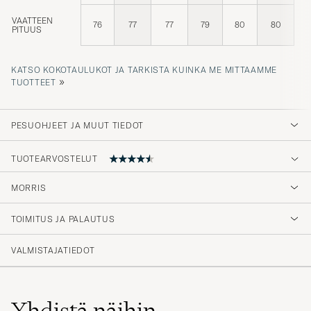
VAATTEEN
76
77
77
79
80
80
PITUUS
KATSO KOKOTAULUKOT JA TARKISTA KUINKA ME MITTAAMME
»
TUOTTEET
PESUOHJEET JA MUUT TIEDOT
TUOTEARVOSTELUT
4.6
MORRIS
TOIMITUS JA PALAUTUS
(44 Arvosana)
(32)
VALMISTAJATIEDOT
(9)
(2)
(1)
(0)
Yhdistä näihin