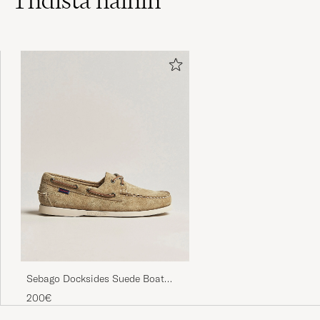
Stor i størrelsen
OLE HENRIK L
OSTETTU OSOITTEESSA CAREOFCARL.SE
Kjapp levering 👍🏻
ANDREAS T
OSTETTU OSOITTEESSA CAREOFCARL.NO
Fornøyd med kort leveringstid fra bekreftet
bestilling.
EGIL R
OSTETTU OSOITTEESSA CAREOFCARL.NO
Sebago Docksides Suede Boat
Shoe Beige Camel
200€