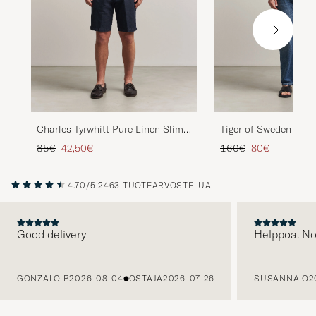
Charles Tyrwhitt Pure Linen Slim
Tiger of Sweden Spen
Fit Shirt Sky Blue
Shirt Mole
Tavallinen hinta
Alennettu hinta
Tavallinen hinta
Alennettu hint
85€
42,50€
160€
80€
4.70/5
2463 TUOTEARVOSTELUA
Good delivery
Helppoa. N
EDELLINEN
GONZALO B
2026-08-04
OSTAJA
2026-07-26
SUSANNA O
2