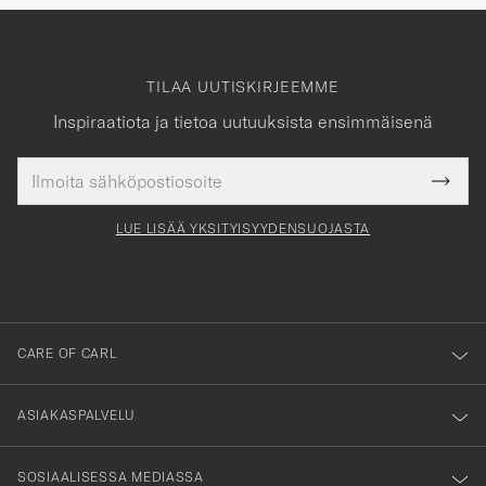
TILAA UUTISKIRJEEMME
Inspiraatiota ja tietoa uutuuksista ensimmäisenä
Sähköpostiosoite
Tack
kollinen
Submi
för
tieto
Newsl
Form
LUE LISÄÄ YKSITYISYYDENSUOJASTA
att
du
anmälde
dig
till
CARE OF CARL
vårt
nyhetsbrev!
ASIAKASPALVELU
SOSIAALISESSA MEDIASSA