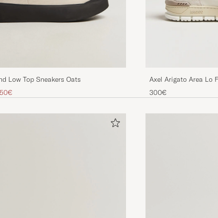
and Low Top Sneakers Oats
Axel Arigato Area Lo 
 hinta
nnettu hinta
,50€
300€