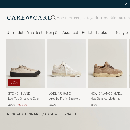
Haku
Uutuudet
Vaatteet
Kengät
Asusteet
Kellot
Laukut
Lifestyle
50%
STONE ISLAND
AXEL ARIGATO
NEW BALANCE MADE I
N US & UK
Low Top Sneakers Oats
Area Lo Fluffy Sneaker
New Balance Made in
Beige/Beige
Made in UK Allerdale
Tavallinen hinta
Alennettu hinta
395€
197,50€
300€
265€
White Pepper
KENGÄT
/
TENNARIT
/
CASUAL-TENNARIT