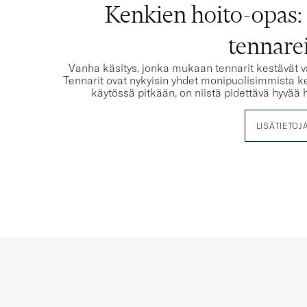
Kenkien hoito-opas: 
tennarei
Vanha käsitys, jonka mukaan tennarit kestävät va
Tennarit ovat nykyisin yhdet monipuolisimmista ke
käytössä pitkään, on niistä pidettävä hyvä
LISÄTIETOJ