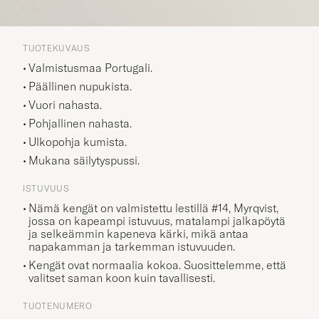
TUOTEKUVAUS
Valmistusmaa Portugali.
Päällinen nupukista.
Vuori nahasta.
Pohjallinen nahasta.
Ulkopohja kumista.
Mukana säilytyspussi.
ISTUVUUS
Nämä kengät on valmistettu lestillä #14,
Myrqvist
,
jossa on kapeampi istuvuus, matalampi jalkapöytä
ja selkeämmin kapeneva kärki, mikä antaa
napakamman ja tarkemman istuvuuden.
Kengät ovat normaalia kokoa. Suosittelemme, että
valitset saman koon kuin tavallisesti.
TUOTENUMERO