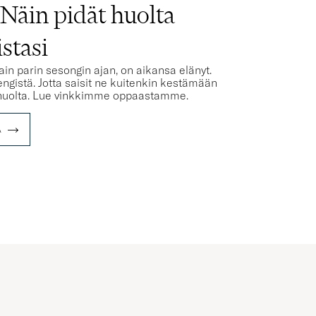
Näin pidät huolta
stasi
in parin sesongin ajan, on aikansa elänyt.
ngistä. Jotta saisit ne kuitenkin kestämään
ä huolta. Lue vinkkimme oppaastamme.
A