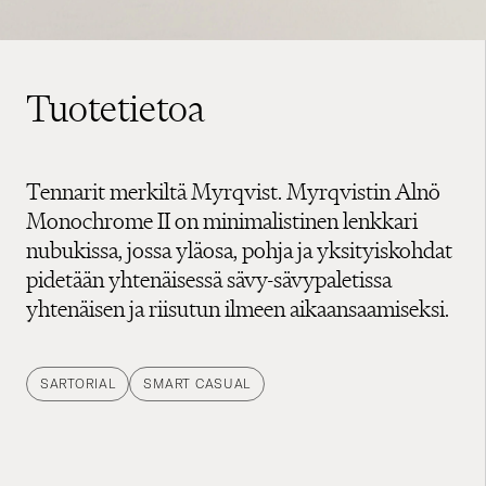
Tuotetietoa
Tennarit merkiltä Myrqvist. Myrqvistin Alnö
Monochrome II on minimalistinen lenkkari
nubukissa, jossa yläosa, pohja ja yksityiskohdat
pidetään yhtenäisessä sävy-sävypaletissa
yhtenäisen ja riisutun ilmeen aikaansaamiseksi.
SARTORIAL
SMART CASUAL