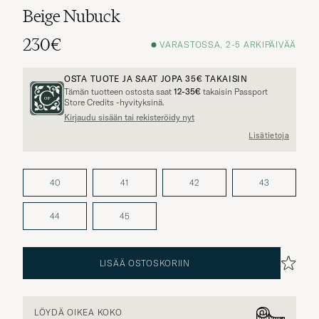
Beige Nubuck
230€
VARASTOSSA, 2-5 ARKIPÄIVÄÄ
OSTA TUOTE JA SAAT JOPA
35€
TAKAISIN
Tämän tuotteen ostosta saat
12-35€
takaisin Passport
Store Credits -hyvityksinä.
Kirjaudu sisään tai rekisteröidy nyt
Lisätietoja
40
41
42
43
44
45
LISÄÄ OSTOSKORIIN
LÖYDÄ OIKEA KOKO