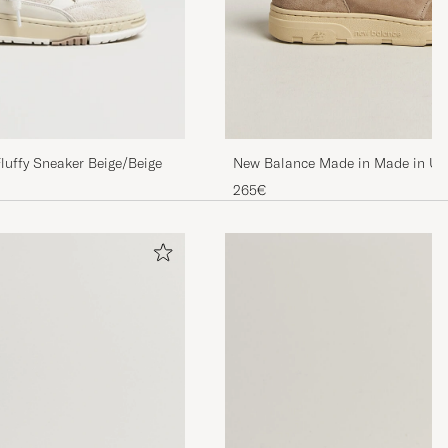
New Balance Made in Made in UK 
Fluffy Sneaker Beige/Beige
Pepper
265€