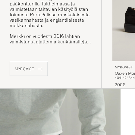
pääkonttorilla Tukholmassa ja
valmistetaan taitavien käsityöläisten
toimesta Portugalissa ranskalaisesta
vasikannahasta ja englantilaisesta
mokkanahasta.
Merkki on vuodesta 2016 lähtien
valmistanut ajattomia kenkämalleja
niin muodollisiin tilaisuuksiin kuin
rennompaan arkikäyttöön. Myrqvistin
valikoimasta löydät kengät joka
tilanteeseen.
MYRQVIST
MYRQVIST
Oaxen Mon
40
41
42
43
44
200€