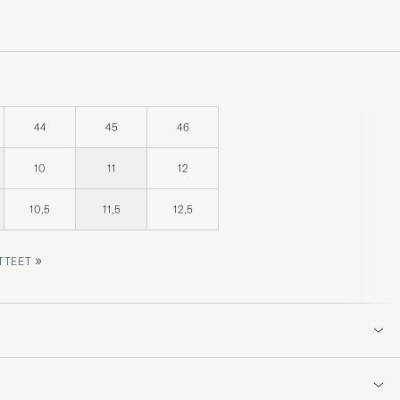
44
45
46
10
11
12
10,5
11,5
12,5
»
TTEET