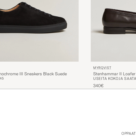
MYRQVIST
Stenhammar II Loafer
ochrome III Sneakers Black Suede
USEITA KOKOJA SAATA
45
340€
OPPAA