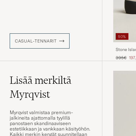
50%
CASUAL-TENNARIT
Stone Isl
Tavallinen
Ale
395€
197
Lisää merkiltä
Myrqvist
Myrqvist valmistaa premium-
jalkineita ajattomalla tyylillä
panostaen skandinaaviseen
estetiikkaan ja vankkaan käsityöhön.
Kaikki merkin kengät suunnitellaan