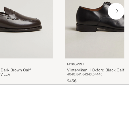
MYRQVIST
 Dark Brown Calf
Vinterviken II Oxford Black Calf
VILLA
40
40,5
41,5
43
43,5
44
45
245€
T