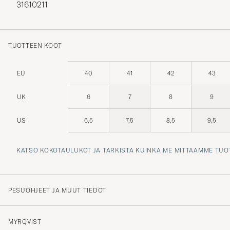
31610211
TUOTTEEN KOOT
EU
40
41
42
43
UK
6
7
8
9
US
6,5
7,5
8,5
9,5
KATSO KOKOTAULUKOT JA TARKISTA KUINKA ME MITTAAMME TUO
PESUOHJEET JA MUUT TIEDOT
MYRQVIST